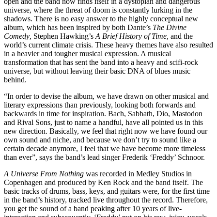
open and the band now finds itself in a dystopian and dangerous
universe, where the threat of doom is constantly lurking in the
shadows. There is no easy answer to the highly conceptual new
album, which has been inspired by both Dante’s
The Divine
Comedy
, Stephen Hawking’s
A Brief History of Time
,
and the
world’s current climate crisis. These heavy themes have also resulted
in a heavier and tougher musical expression. A musical
transformation that has sent the band into a heavy and scifi-rock
universe, but without leaving their basic DNA of blues music
behind.
“In order to devise the album, we have drawn on other musical and
literary expressions than previously, looking both forwards and
backwards in time for inspiration. Bach, Sabbath, Dio, Mastodon
and Rival Sons, just to name a handful, have all pointed us in this
new direction. Basically, we feel that right now we have found our
own sound and niche, and because we don’t try to sound like a
certain decade anymore, I feel that we have become more timeless
than ever”, says the band’s lead singer Frederik ‘Freddy’ Schnoor.
A Universe From Nothing
was recorded in Medley Studios in
Copenhagen and produced by Ken Rock and the band itself. The
basic tracks of drums, bass, keys, and guitars were, for the first time
in the band’s history, tracked live throughout the record. Therefore,
you get the sound of a band peaking after 10 years of live-