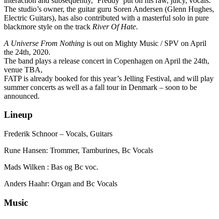
interaction and subsequently, ‘Freddy’ put on his raw, juicy, vocals.
The studio’s owner, the guitar guru Soren Andersen (Glenn Hughes,
Electric Guitars), has also contributed with a masterful solo in pure
blackmore style on the track
River Of Hate
.
A Universe From Nothing
is out on Mighty Music / SPV on April
the 24th, 2020.
The band plays a release concert in Copenhagen on April the 24th,
venue TBA,
FATP is already booked for this year’s Jelling Festival, and will play
summer concerts as well as a fall tour in Denmark – soon to be
announced.
Lineup
Frederik Schnoor – Vocals, Guitars
Rune Hansen: Trommer, Tamburines, Bc Vocals
Mads Wilken : Bas og Bc voc.
Anders Haahr: Organ and Bc Vocals
Music