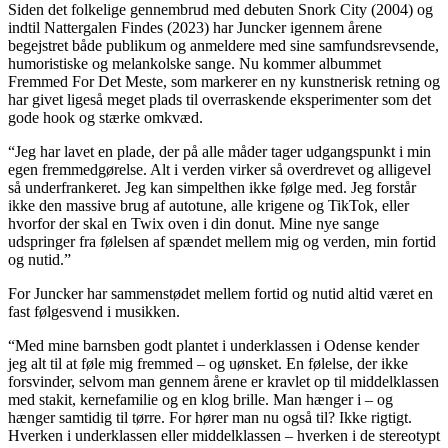
Siden det folkelige gennembrud med debuten Snork City (2004) og
indtil Nattergalen Findes (2023) har Juncker igennem årene
begejstret både publikum og anmeldere med sine samfundsrevsende,
humoristiske og melankolske sange. Nu kommer albummet
Fremmed For Det Meste, som markerer en ny kunstnerisk retning og
har givet ligeså meget plads til overraskende eksperimenter som det
gode hook og stærke omkvæd.
“Jeg har lavet en plade, der på alle måder tager udgangspunkt i min
egen fremmedgørelse. Alt i verden virker så overdrevet og alligevel
så underfrankeret. Jeg kan simpelthen ikke følge med. Jeg forstår
ikke den massive brug af autotune, alle krigene og TikTok, eller
hvorfor der skal en Twix oven i din donut. Mine nye sange
udspringer fra følelsen af spændet mellem mig og verden, min fortid
og nutid.”
For Juncker har sammenstødet mellem fortid og nutid altid været en
fast følgesvend i musikken.
“Med mine barnsben godt plantet i underklassen i Odense kender
jeg alt til at føle mig fremmed – og uønsket. En følelse, der ikke
forsvinder, selvom man gennem årene er kravlet op til middelklassen
med stakit, kernefamilie og en klog brille. Man hænger i – og
hænger samtidig til tørre. For hører man nu også til? Ikke rigtigt.
Hverken i underklassen eller middelklassen – hverken i de stereotypt