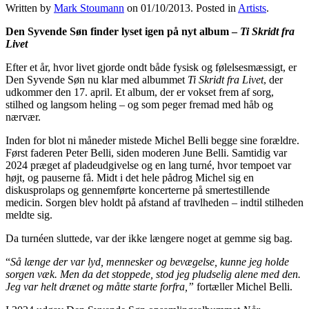
Written by
Mark Stoumann
on
01/10/2013
. Posted in
Artists
.
Den Syvende Søn finder lyset igen på nyt album –
Ti Skridt fra
Livet
Efter et år, hvor livet gjorde ondt både fysisk og følelsesmæssigt, er
Den Syvende Søn nu klar med albummet
Ti Skridt fra Livet
, der
udkommer den 17. april. Et album, der er vokset frem af sorg,
stilhed og langsom heling – og som peger fremad med håb og
nærvær.
Inden for blot ni måneder mistede Michel Belli begge sine forældre.
Først faderen Peter Belli, siden moderen June Belli. Samtidig var
2024 præget af pladeudgivelse og en lang turné, hvor tempoet var
højt, og pauserne få. Midt i det hele pådrog Michel sig en
diskusprolaps og gennemførte koncerterne på smertestillende
medicin. Sorgen blev holdt på afstand af travlheden – indtil stilheden
meldte sig.
Da turnéen sluttede, var der ikke længere noget at gemme sig bag.
“
Så længe der var lyd, mennesker og bevægelse, kunne jeg holde
sorgen væk. Men da det stoppede, stod jeg pludselig alene med den.
Jeg var helt drænet og måtte starte forfra,”
fortæller Michel Belli.