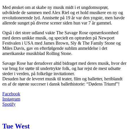
Med ønsket om at skabe ny musik midt i et ungdomsoprør,
udviklede de sammen med Alex Riel og et hold musikere en ny og
revolutionerende lyd. Annisette på 19 år var den yngste, men havde
allerede sunget på diverse scener siden hun var 7 år gammel.
Også i det store udland vakte The Savage Rose opmærksomhed
med deres unikke musik, og specielt en optræden på Newport
Festivalen i USA med James Brown, Sly & The Family Stone og
Miles Davis, gav en efterfølgende sublim anmeldelse i det
amerikanske musikblad Rolling Stone.
Savage Rose har derudover altid bidraget med deres musik, hvor der
var brug for støtte til undertrykte folk, og har rejst de mest udsatte
steder i verden, på folkelige invitationer.
Desuden har de leveret musik til teater, film og balletter, heriblandt
en af de største succeser i dansk ballethistorie: “Dødens Triumf”!
Facebook
Instagram
Spotify
Tue West