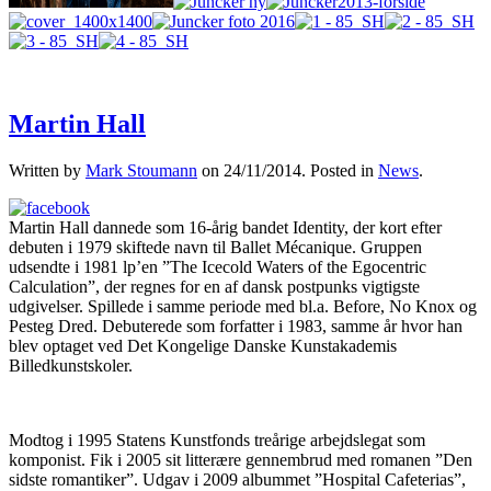
Martin Hall
Written by
Mark Stoumann
on
24/11/2014
. Posted in
News
.
Martin Hall dannede som 16-årig bandet Identity, der kort efter
debuten i 1979 skiftede navn til
Ballet Mécanique. Gruppen
udsendte i 1981 lp’en ”The Icecold Waters of the Egocentric
Calculation”, der regnes for en af dansk postpunks vigtigste
udgivelser. Spillede i samme periode med bl.a. Before, No Knox og
Pesteg Dred. Debuterede som forfatter i 1983, samme år hvor han
blev optaget ved Det Kongelige Danske Kunstakademis
Billedkunstskoler.
Modtog i 1995 Statens Kunstfonds treårige arbejdslegat som
komponist. Fik i 2005 sit litterære gennembrud med romanen ”Den
sidste romantiker”. Udgav i 2009 albummet ”Hospital Cafeterias”,