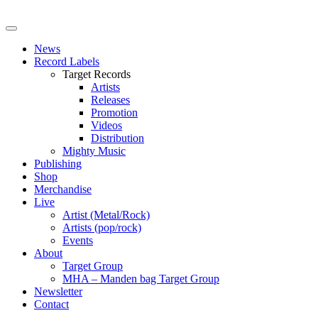
News
Record Labels
Target Records
Artists
Releases
Promotion
Videos
Distribution
Mighty Music
Publishing
Shop
Merchandise
Live
Artist (Metal/Rock)
Artists (pop/rock)
Events
About
Target Group
MHA – Manden bag Target Group
Newsletter
Contact