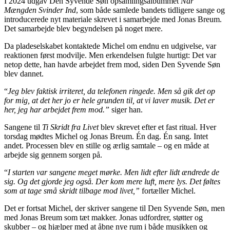
I 2024 udgav Den Syvende Søn opsamlingsalbummet
Når
Mængden Svinder Ind
, som både samlede bandets tidligere sange og
introducerede nyt materiale skrevet i samarbejde med Jonas Breum.
Det samarbejde blev begyndelsen på noget mere.
Da pladeselskabet kontaktede Michel om endnu en udgivelse, var
reaktionen først modvilje. Men erkendelsen fulgte hurtigt: Det var
netop dette, han havde arbejdet frem mod, siden Den Syvende Søn
blev dannet.
“
Jeg blev faktisk irriteret, da telefonen ringede. Men så gik det op
for mig, at det her jo er hele grunden til, at vi laver musik. Det er
her, jeg har arbejdet frem mod.”
siger han.
Sangene til
Ti Skridt fra Livet
blev skrevet efter et fast ritual. Hver
torsdag mødtes Michel og Jonas Breum. Én dag. Én sang. Intet
andet. Processen blev en stille og ærlig samtale – og en måde at
arbejde sig gennem sorgen på.
“
I starten var sangene meget mørke. Men lidt efter lidt ændrede de
sig. Og det gjorde jeg også. Der kom mere luft, mere lys. Det føltes
som at tage små skridt tilbage mod livet,”
fortæller Michel.
Det er fortsat Michel, der skriver sangene til Den Syvende Søn, men
med Jonas Breum som tæt makker. Jonas udfordrer, støtter og
skubber – og hjælper med at åbne nye rum i både musikken og