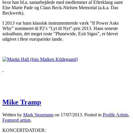
hvor han bl.a. samarbejdede med medlemmer af Efterklang samt
Else Marie Pade og Claus Beck-Nielsen Memorial (a.k.a. Das
Beckwerk).
I 2013 var hans klassisk instrumenterede værk ”If Power Asks
Why” nomineret til P2′s “Lyt til Nyt”-pris 2013. Hans seneste
soloalbum, det meget roste ”Phasewide, Exit Signs”, er blevet
udgivet i flere europæiske lande.
Mike Tramp
Written by
Mark Stoumann
on
17/07/2013
. Posted in
Profile Artists
,
Featured artists
.
KONCERTDATOER: