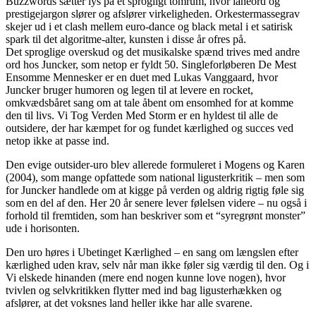
Buzzwords sætter lys på et sprogligt tomrum, hvor låneord og
prestigejargon slører og afslører virkeligheden. Orkestermassegrav
skejer ud i et clash mellem euro-dance og black metal i et satirisk
spark til det algoritme-alter, kunsten i disse år ofres på.
Det sproglige overskud og det musikalske spænd trives med andre
ord hos Juncker, som netop er fyldt 50. Singleforløberen De Mest
Ensomme Mennesker er en duet med Lukas Vanggaard, hvor
Juncker bruger humoren og legen til at levere en rocket,
omkvædsbåret sang om at tale åbent om ensomhed for at komme
den til livs. Vi Tog Verden Med Storm er en hyldest til alle de
outsidere, der har kæmpet for og fundet kærlighed og succes ved
netop ikke at passe ind.
Den evige outsider-uro blev allerede formuleret i Mogens og Karen
(2004), som mange opfattede som national ligusterkritik – men som
for Juncker handlede om at kigge på verden og aldrig rigtig føle sig
som en del af den. Her 20 år senere lever følelsen videre – nu også i
forhold til fremtiden, som han beskriver som et “syregrønt monster”
ude i horisonten.
Den uro høres i Ubetinget Kærlighed – en sang om længslen efter
kærlighed uden krav, selv når man ikke føler sig værdig til den. Og i
Vi elskede hinanden (mere end nogen kunne love nogen), hvor
tvivlen og selvkritikken flytter med ind bag ligusterhækken og
afslører, at det voksnes land heller ikke har alle svarene.