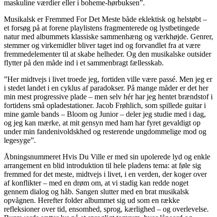
maskuline værdier eller i boheme-hørbuksen”.
Musikalsk er Fremmed For Det Meste både eklektisk og helstøbt –
et forsøg på at forene playlistens fragmenterede og lystbetingede
natur med albummets klassiske sammenhæng og værkhøjde. Genrer,
stemmer og virkemidler bliver taget ind og forvandlet fra at være
fremmedelementer til at skabe helheder. Og den musikalske outsider
flytter på den måde ind i et sammenbragt fællesskab.
”Her midtvejs i livet troede jeg, fortiden ville være passé. Men jeg er
i stedet landet i en cyklus af paradokser. På mange måder er det her
min mest progressive plade – men selv hér har jeg hentet brændstof i
fortidens små opladestationer. Jacob Frøhlich, som spillede guitar i
mine gamle bands – Bloom og Junior – deler jeg studie med i dag,
og jeg kan mærke, at mit gensyn med ham har fyret gevaldigt op
under min fandenivoldskhed og resterende ungdommelige mod og
legesyge”.
Åbningsnummeret Hvis Du Ville er med sin upolerede lyd og enkle
arrangement en blid introduktion til hele pladens tema: at føle sig
fremmed for det meste, midtvejs i livet, i en verden, der koger over
af konflikter – med en drøm om, at vi stadig kan redde noget
gennem dialog og håb. Sangen slutter med en brat musikalsk
opvågnen. Herefter folder albummet sig ud som en række
refleksioner over tid, ensomhed, sprog, kærlighed – og overlevelse.