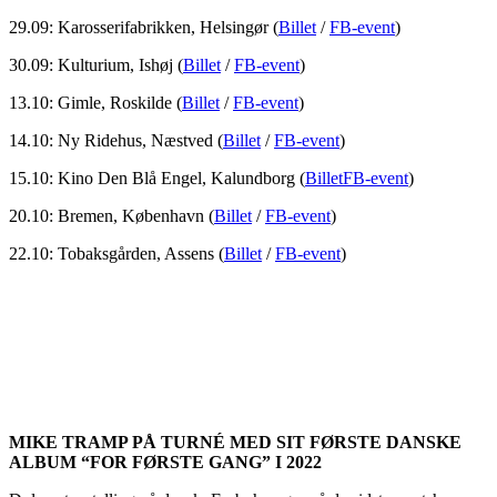
29.09: Karosserifabrikken, Helsingør (
Billet
/
FB-event
)
30.09: Kulturium, Ishøj (
Billet
/
FB-event
)
13.10: Gimle, Roskilde (
Billet
/
FB-event
)
14.10: Ny Ridehus, Næstved (
Billet
/
FB-event
)
15.10: Kino Den Blå Engel, Kalundborg (
Billet
FB-event
)
20.10: Bremen, København (
Billet
/
FB-event
)
22.10: Tobaksgården, Assens (
Billet
/
FB-event
)
MIKE TRAMP PÅ TURNÉ MED SIT FØRSTE DANSKE
ALBUM “FOR FØRSTE GANG” I 2022