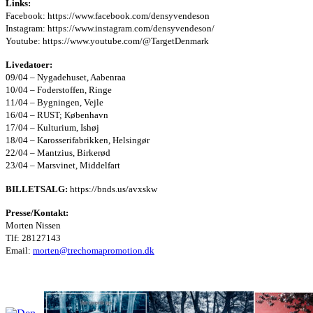
Links:
Facebook: https://www.facebook.com/densyvendeson
Instagram: https://www.instagram.com/densyvendeson/
Youtube: https://www.youtube.com/@TargetDenmark
Livedatoer:
09/04 – Nygadehuset, Aabenraa
10/04 – Foderstoffen, Ringe
11/04 – Bygningen, Vejle
16/04 – RUST; København
17/04 – Kulturium, Ishøj
18/04 – Karosserifabrikken, Helsingør
22/04 – Mantzius, Birkerød
23/04 – Marsvinet, Middelfart
BILLETSALG:
https://bnds.us/avxskw
Presse/Kontakt:
Morten Nissen
Tlf: 28127143
Email:
morten@trechomapromotion.dk