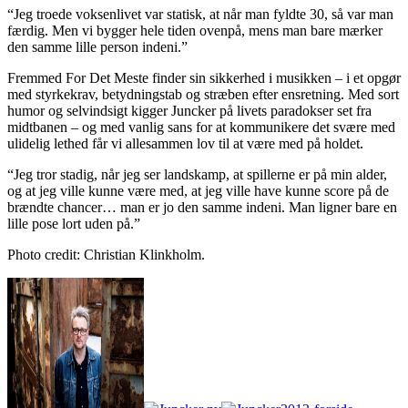
“Jeg troede voksenlivet var statisk, at når man fyldte 30, så var man
færdig. Men vi bygger hele tiden ovenpå, mens man bare mærker
den samme lille person indeni.”
Fremmed For Det Meste finder sin sikkerhed i musikken – i et opgør
med styrkekrav, betydningstab og stræben efter ensretning. Med sort
humor og selvindsigt kigger Juncker på livets paradokser set fra
midtbanen – og med vanlig sans for at kommunikere det svære med
ulidelig lethed får vi allesammen lov til at være med på holdet.
“Jeg tror stadig, når jeg ser landskamp, at spillerne er på min alder,
og at jeg ville kunne være med, at jeg ville have kunne score på de
brændte chancer… man er jo den samme indeni. Man ligner bare en
lille pose lort uden på.”
Photo credit: Christian Klinkholm.