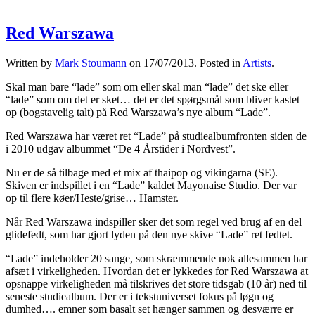
Red Warszawa
Written by
Mark Stoumann
on
17/07/2013
. Posted in
Artists
.
Skal man bare “lade” som om eller skal man “lade” det ske eller
“lade” som om det er sket… det er det spørgsmål som bliver kastet
op (bogstavelig talt) på Red Warszawa’s nye album “Lade”.
Red Warszawa har været ret “Lade” på studiealbumfronten siden de
i 2010 udgav albummet “De 4 Årstider i Nordvest”.
Nu er de så tilbage med et mix af thaipop og vikingarna (SE).
Skiven er indspillet i en “Lade” kaldet Mayonaise Studio. Der var
op til flere køer/Heste/grise… Hamster.
Når Red Warszawa indspiller sker det som regel ved brug af en del
glidefedt, som har gjort lyden på den nye skive “Lade” ret fedtet.
“Lade” indeholder 20 sange, som skræmmende nok allesammen har
afsæt i virkeligheden. Hvordan det er lykkedes for Red Warszawa at
opsnappe virkeligheden må tilskrives det store tidsgab (10 år) ned til
seneste studiealbum. Der er i tekstuniverset fokus på løgn og
dumhed…. emner som basalt set hænger sammen og desværre er