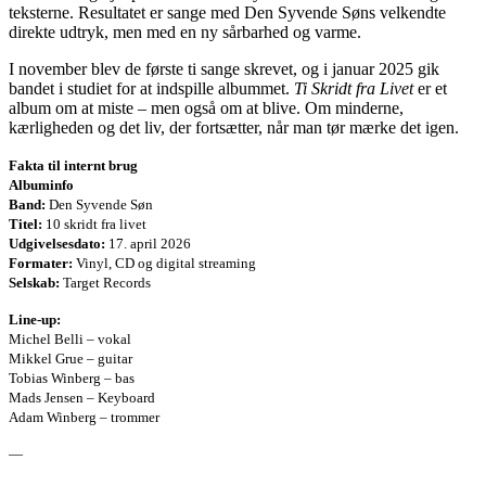
teksterne. Resultatet er sange med Den Syvende Søns velkendte
direkte udtryk, men med en ny sårbarhed og varme.
I november blev de første ti sange skrevet, og i januar 2025 gik
bandet i studiet for at indspille albummet.
Ti Skridt fra Livet
er et
album om at miste – men også om at blive. Om minderne,
kærligheden og det liv, der fortsætter, når man tør mærke det igen.
Fakta til internt brug
Albuminfo
Band:
Den Syvende Søn
Titel:
10 skridt fra livet
Udgivelsesdato:
17. april 2026
Formater:
Vinyl, CD og digital streaming
Selskab:
Target Records
Line-up:
Michel Belli – vokal
Mikkel Grue – guitar
Tobias Winberg – bas
Mads Jensen – Keyboard
Adam Winberg – trommer
—