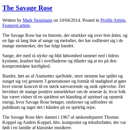
The Savage Rose
Written by
Mark Stoumann
on
10/04/2014
. Posted in
Profile Artists
,
Featured artists
.
The Savage Rose har en historie, der strækker sig over fem årtier, og
en lige så lang liste af sange og melodier, der har rodfæstet sig i de
mange mennesker, der har fulgt bandet.
Sange, der med rå styrke og blid følsomhed rammer ned i tidens
kynisme, kradser hul i overfladerne og tillader sig at tro på den
kompromisløse kærlighed.
Bandet, ført an af Annisettes sjælfulde, store stemme har spillet og
sunget sig vej gennem 3 generationer og formår til stadighed at gøre
hver eneste koncert til en stærk nærværende og unik oplevelse. Det
bevidner de mange positive anmeldelser om de seneste år, hvor folk
har været vidner til en sjældent set blanding af spirituel og oprørsk
energi, hvor Savage Rose betager, omfavner og udfordrer sit
publikum og tager det i hånden på en sjælelig rejse.
The Savage Rose blev dannet i 1967 af søskendeparret Thomas
Koppel og Anders Koppel, hhv. komponist og tekstforfatter, der var
født i en familie af klassiske musikere.