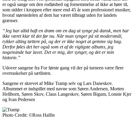
er også sange om den rodløshed og fornemmelse af ikke at høre til,
som sidder i kroppen efter mere end 45 år som professionel musiker,
hvoraf størstedelen af dem har været tilbragt uden for landets
grænser.
“Jeg har altid haft en drøm om en dag at synge på dansk, men har
ikke været klar til det før nu. Når man synger på sit modersmål,
rykker alting tættere på, og der er ikke noget at gemme sig bag.
Derfor føles det her også som et af de vigtigste albums, jeg
nogensinde har lavet. Det er mig, der synger, og det er min
historie.”
Udover sangene fra For første gang vil der på turneen være flere
overraskelser på sætlisten.
Sangene er skrevet af Mike Tramp selv og Lars Daneskov.
Albummet er indspillet med navne som Søren Andersen, Morten
Hellborn, Søren Skov, Claus Langeskov, Søren Bigum, Lonnie Kjer
og Ivan Pedersen
Photo Credit: ©Ross Halfin