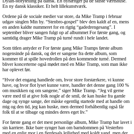
Dylan-storytelling på dansk. En byhænger på de sidste værtshuse.
En ny dansk klassiker. Et helt lillekunstværk.
Ordene på de sociale medier var store, da Mike Tramp i februar
udgav singlen Min by. “Stenbro-gospel” blev den kaldt af en, mens
en anden kaldte nummeret for en rigtig “gadedrengesang”. I
september bliver sangen fulgt op af albummet For første gang, og
samtidig drager Mike Tramp på turné rundt i hele landet.
Som titlen antyder er For første gang Mike Tramps første album
nogensinde på dansk, og det er sangene fra dette album, som
kommer til at spille hovedrollen på den kommende turné. Dermed
bliver koncerterne også mødet med en Mike Tramp, som man ikke
har oplevet før.
“Hvor det engang handlede om, hvor store forstærkere, vi kunne
have, og hvor flot lyset kunne være, handler det denne gang 100 %
om musikken og om sangene,” siger Mike Tramp. “Jeg vil gerne
være med til at give folk nogle af de smil, de kan huske fra gamle
dage og synge sange, der måske egentlig startede med at handle om
mig og den tid, jeg kan huske, men dermed forhåbentlig også får
folk til at se tilbage og mindes deres eget liv.”
For første gang er det mest personlige album, Mike Tramp har lavet i
sin karriere. Ikke bare synger han om barndommen på Vesterbro
med en enlig mor i en fjerdesals lejlighed med koldt vand, men der