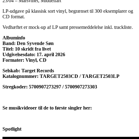
23/04 – Marsvinet, Middelfart
LP-udgave på klassisk sort vinyl, begrænset til 300 eksemplarer og
CD format.
Vedhæftet er mock-up af LP samt pressemeddelelse inkl. trackliste.
Albuminfo
Band: Den Syvende Søn
Titel: 10 skridt fra livet
Udgivelsesdato: 17. april 2026
Formater: Vinyl, CD
Selskab: Target Records
Katalognummer: TARGET2503CD / TARGET2503LP
Stregkoder: 5700907273297 / 5700907273303
Se musikvideoer til de to første singler her:
Spotlight