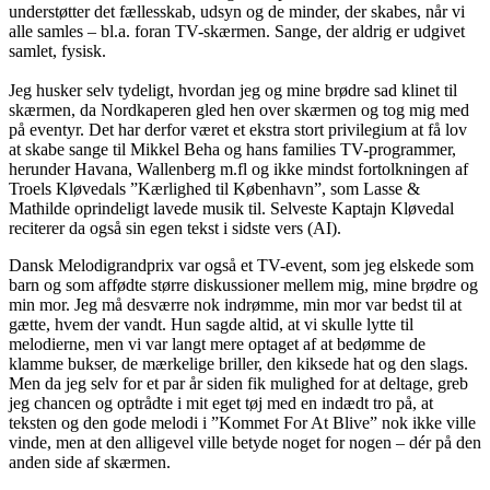
understøtter det fællesskab, udsyn og de minder, der skabes, når vi
alle samles – bl.a. foran TV-skærmen. Sange, der aldrig er udgivet
samlet, fysisk.
Jeg husker selv tydeligt, hvordan jeg og mine brødre sad klinet til
skærmen, da Nordkaperen gled hen over skærmen og tog mig med
på eventyr. Det har derfor været et ekstra stort privilegium at få lov
at skabe sange til Mikkel Beha og hans families TV-programmer,
herunder Havana, Wallenberg m.fl og ikke mindst fortolkningen af
Troels Kløvedals ”Kærlighed til København”, som Lasse &
Mathilde oprindeligt lavede musik til. Selveste Kaptajn Kløvedal
reciterer da også sin egen tekst i sidste vers (AI).
Dansk Melodigrandprix var også et TV-event, som jeg elskede som
barn og som affødte større diskussioner mellem mig, mine brødre og
min mor. Jeg må desværre nok indrømme, min mor var bedst til at
gætte, hvem der vandt. Hun sagde altid, at vi skulle lytte til
melodierne, men vi var langt mere optaget af at bedømme de
klamme bukser, de mærkelige briller, den kiksede hat og den slags.
Men da jeg selv for et par år siden fik mulighed for at deltage, greb
jeg chancen og optrådte i mit eget tøj med en indædt tro på, at
teksten og den gode melodi i ”Kommet For At Blive” nok ikke ville
vinde, men at den alligevel ville betyde noget for nogen – dér på den
anden side af skærmen.