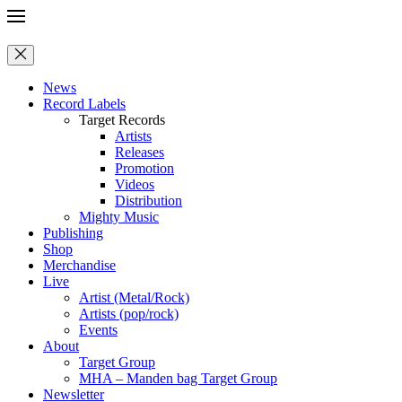
News
Record Labels
Target Records
Artists
Releases
Promotion
Videos
Distribution
Mighty Music
Publishing
Shop
Merchandise
Live
Artist (Metal/Rock)
Artists (pop/rock)
Events
About
Target Group
MHA – Manden bag Target Group
Newsletter