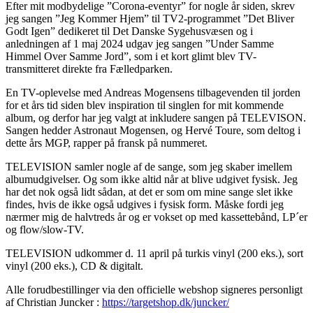
Efter mit modbydelige ”Corona-eventyr” for nogle år siden, skrev
jeg sangen ”Jeg Kommer Hjem” til TV2-programmet ”Det Bliver
Godt Igen” dedikeret til Det Danske Sygehusvæsen og i
anledningen af 1 maj 2024 udgav jeg sangen ”Under Samme
Himmel Over Samme Jord”, som i et kort glimt blev TV-
transmitteret direkte fra Fælledparken.
En TV-oplevelse med Andreas Mogensens tilbagevenden til jorden
for et års tid siden blev inspiration til singlen for mit kommende
album, og derfor har jeg valgt at inkludere sangen på TELEVISON.
Sangen hedder Astronaut Mogensen, og Hervé Toure, som deltog i
dette års MGP, rapper på fransk på nummeret.
TELEVISION samler nogle af de sange, som jeg skaber imellem
albumudgivelser. Og som ikke altid når at blive udgivet fysisk. Jeg
har det nok også lidt sådan, at det er som om mine sange slet ikke
findes, hvis de ikke også udgives i fysisk form. Måske fordi jeg
nærmer mig de halvtreds år og er vokset op med kassettebånd, LP´er
og flow/slow-TV.
TELEVISION udkommer d. 11 april på turkis vinyl (200 eks.), sort
vinyl (200 eks.), CD & digitalt.
Alle forudbestillinger via den officielle webshop signeres personligt
af Christian Juncker :
https://targetshop.dk/juncker/