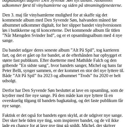
bagkataloget udgiver Den Syvende Søn nyt album. Albummet
udkommer først til vinylsamlerne og siden på streamingtjenesterne.
Den 3. maj får vinylsamlerne mulighed for at skaffe sig det
kommende album med Den Syvende Søn, halvanden måned før
albummet udkommer digitalt, for her slipper bandet vinylversionen
løs i butikkerne og til koncerterne. Det kommende album får titlen
”Når Mængden Svinder Ind”, og er et opsamlingsalbum med 4 nye
sange.
Da bandet udgav deres seneste album ”Alt På Spil”, tog karrieren
fart, og det er gået op for bandet, at de efterhånden har opbygget et
større fast publikum. Efter duetterne med Mathilde Falch og den
gribende ”En sidste sang”, hvor bandets sanger, Michel og hans far
Peter Belli, synger sammen, er der kommet en stor del nye lyttere til.
Både ”Alt På Spil” fra 2023 og albummet ”Trods” fra 2020 er helt
udsolgt.
Derfor har Den Syvende Søn besluttet at lave en opsamling, som de
krydrer med fire nye sange. På den måde kan nye lyttere få en
overskuelig tilgang til bandets bagkatalog, og det faste publikum får
nye sange.
Faktisk er det også for bandets egen skyld, at de udgiver nye sange.
Der sker hele tiden nye ting, som inspirerer bandet, og de vil ikke
lade en chance for at lave nye ting gå spildt. Michel, der skriver