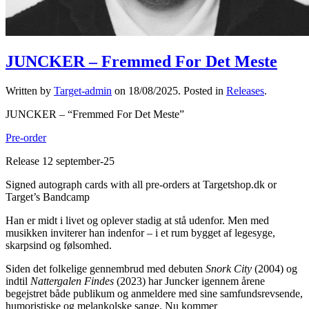
JUNCKER – Fremmed For Det Meste
Written by
Target-admin
on
18/08/2025
. Posted in
Releases
.
JUNCKER – “Fremmed For Det Meste”
Pre-order
Release 12 september-25
Signed autograph cards with all pre-orders at Targetshop.dk or
Target’s Bandcamp
Han er midt i livet og oplever stadig at stå udenfor. Men med
musikken inviterer han indenfor – i et rum bygget af legesyge,
skarpsind og følsomhed.
Siden det folkelige gennembrud med debuten
Snork City
(2004) og
indtil
Nattergalen Findes
(2023) har Juncker igennem årene
begejstret både publikum og anmeldere med sine samfundsrevsende,
humoristiske og melankolske sange. Nu kommer