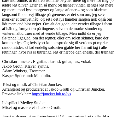
bare indrømme, at forårets komme betyder mere og mere for mig, jo
ældre jeg bliver. Efter en så mørk og tilsneet vinter, længes jeg mere
og mere imod lyse morgener og lange aftener – og som bladene
langsomt finder vej tilbage på grenene, er det som om, jeg selv
mærker et fornyet håb, og set i det lys handler sangen nok også om
lidt mere end blot vejret. Om alt det gode, der vender tilbage i form
af håb og fornyet tro på tingene, selvom de mørke stunder og
vinteren altid truer med at vende tilbage. Men indtil da er jeg
fløjtende ligeglad, om det regner, eller om solen skinner, bare der
kommer lys. Og hvis lyset kunne sprede sig til verdens pt mørke
randområder, så lad endelig solsorten gjalde her fra mit tag i alle
retninger, hvor lys er tiltrængt. Jeg er næppe den eneste, der trænger.
Christian Juncker: Elguitar, akustisk guitar, bas, vokal.
Jakob Groth: Klaver, synths.
Adam Winberg: Trommer.
Kasper Søderlund: Mandolin.
Tekst og musik af Christian Juncker.
Arrangeret og produceret af Jakob Groth og Christian Juncker.
Pre-save link her:
https://juncker.lnk.to/lys
Indspillet i Medley Studiet.
Mixet og mastereret af Jakob Groth.
Juncker drager på en forårsturné i DK i maj måned og spiller bl.a.