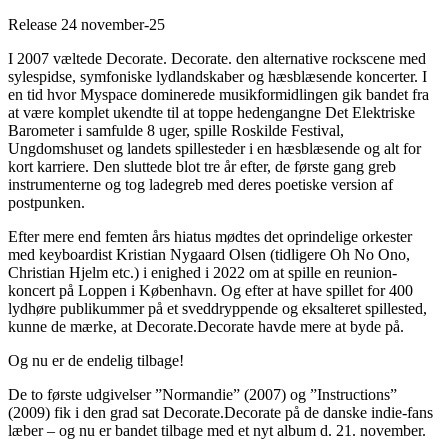
Release 24 november-25
I 2007 væltede Decorate. Decorate. den alternative rockscene med
sylespidse, symfoniske lydlandskaber og hæsblæsende koncerter. I
en tid hvor Myspace dominerede musikformidlingen gik bandet fra
at være komplet ukendte til at toppe hedengangne Det Elektriske
Barometer i samfulde 8 uger, spille Roskilde Festival,
Ungdomshuset og landets spillesteder i en hæsblæsende og alt for
kort karriere. Den sluttede blot tre år efter, de første gang greb
instrumenterne og tog ladegreb med deres poetiske version af
postpunken.
Efter mere end femten års hiatus mødtes det oprindelige orkester
med keyboardist Kristian Nygaard Olsen (tidligere Oh No Ono,
Christian Hjelm etc.) i enighed i 2022 om at spille en reunion-
koncert på Loppen i København. Og efter at have spillet for 400
lydhøre publikummer på et sveddryppende og eksalteret spillested,
kunne de mærke, at Decorate.Decorate havde mere at byde på.
Og nu er de endelig tilbage!
De to første udgivelser ”Normandie” (2007) og ”Instructions”
(2009) fik i den grad sat Decorate.Decorate på de danske indie-fans
læber – og nu er bandet tilbage med et nyt album d. 21. november.