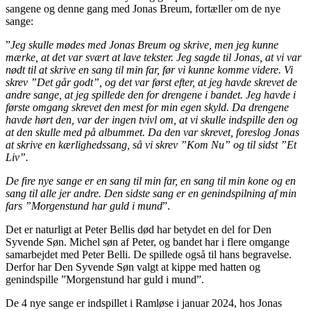
sangene og denne gang med Jonas Breum, fortæller om de nye
sange:
”
Jeg skulle mødes med Jonas Breum og skrive, men jeg kunne
mærke, at det var svært at lave tekster. Jeg sagde til Jonas, at vi var
nødt til at skrive en sang til min far, før vi kunne komme videre. Vi
skrev ”Det går godt”, og det var først efter, at jeg havde skrevet de
andre sange, at jeg spillede den for drengene i bandet. Jeg havde i
første omgang skrevet den mest for min egen skyld. Da drengene
havde hørt den, var der ingen tvivl om, at vi skulle indspille den og
at den skulle med på albummet. Da den var skrevet, foreslog Jonas
at skrive en kærlighedssang, så vi skrev ”Kom Nu” og til sidst ”Et
Liv”.
De fire nye sange er en sang til min far, en sang til min kone og en
sang til alle jer andre. Den sidste sang er en genindspilning af min
fars ”Morgenstund har guld i mund
”.
Det er naturligt at Peter Bellis død har betydet en del for Den
Syvende Søn. Michel søn af Peter, og bandet har i flere omgange
samarbejdet med Peter Belli. De spillede også til hans begravelse.
Derfor har Den Syvende Søn valgt at kippe med hatten og
genindspille ”Morgenstund har guld i mund”.
De 4 nye sange er indspillet i Ramløse i januar 2024, hos Jonas