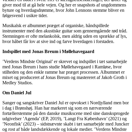
giver mod til at gå hele vejen. Og her er snapshots af ungdommens
byture og hverdagsdrømme, hvor John Lennons stemme bliver en
følgesvend i usikre tider.
Musikalsk er albummet præget af organiske, håndspillede
instrumenter med den akustiske guitar som gennemgående rød tråd.
Stemningen er ofte melankolsk, men aldrig uden en sprække af lys,
hvor håbet får lov at sive ind og farve hverdagen i forstaden.
Indspillet med Jonas Breum i Møllehavegaard
’Verdens Mindste Original’ er skrevet og indspillet i tæt samarbejde
med Jonas Breum i hans studie Møllehavegaard i Ramløse, hvor
stilheden og den enkle ramme har præget processen. Albummet er
mixet og produceret af Jonas Breum og mastereret af Jakob Groth i
Medley Studios.
Om Daniel Jul
Sanger og sangskriver Daniel Jul er opvokset i Nordjylland men bor
i dag i Brønshøj. Han har markeret sig som en nærværende
fortællerstemme på den danske musikscene med sine dansksprogede
udgivelser ’Agenda’ (EP, 2019), ’Langt Fra København’ (2021) og
’Neonfisk’ (2023) – sidstnævnte skabt i tæt samarbejde med Juncker
og rost af både landsdækkende og lokale medier. ’Verdens Mindste