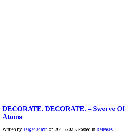
DECORATE. DECORATE. – Swerve Of
Atoms
Written by
Target-admin
on
26/11/2025
. Posted in
Releases
.