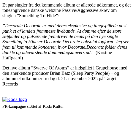
Et par singler fra det kommende album er allerede udkommet, og det
toneangivende danske webzine Passive/Aggressive skrev om
singlen ”Something To Hide”:
”Decorate.Decorate er med deres eksplosive og tungtspillede post
punk et af landets fremmeste livebands. At dømme efter de store
støjflader og pulserende fremdrivende beats på den nye single
Something to Hide er Decorate.Decorate i absolut topform. Jeg ser
frem til kommende koncerter, hvor Decorate.Decorate folder deres
dunkle og ildevarslende dommedagsunivers ud.”
(Kristine
Haffgaard)
Det nye album ”Swerve Of Atoms” er indspillet i Grapehouse med
den anerkendte producer Brian Batz (Sleep Party People) – og
albummet udkommer fredag d. 21. november 2025 på Target
Records
PR-kampagne støttet af Koda Kultur