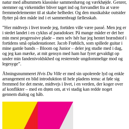
natur med albummets klassiske sammenhæng og værkhøjde. Genrer,
stemmer og virkemidler bliver taget ind og forvandlet fra at være
fremmedelementer til at skabe helheder. Og den musikalske outsider
flytter på den måde ind i et sammenbragt fællesskab.
”Her midtvejs i livet troede jeg, fortiden ville være passé. Men jeg er
i stedet landet i en cyklus af paradokser. På mange måder er det her
min mest progressive plade – men selv hér har jeg hentet brændstof i
fortidens små opladestationer. Jacob Frøhlich, som spillede guitar i
mine gamle bands – Bloom og Junior – deler jeg studie med i dag,
og jeg kan mærke, at mit gensyn med ham har fyret gevaldigt op
under min fandenivoldskhed og resterende ungdommelige mod og
legesyge”.
Åbningsnummeret
Hvis Du Ville
er med sin upolerede lyd og enkle
arrangement en blid introduktion til hele pladens tema: at føle sig
fremmed for det meste, midtvejs i livet, i en verden, der koger over
af konflikter – med en drøm om, at vi stadig kan redde noget
gennem dialog og håb.