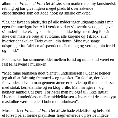
albummet
Fremmed For Det Meste
, som markerer en ny kunstnerisk
retning og har givet ligeså meget plads til overraskende
eksperimenter som det gode hook og stærke omkvæd.
“Jeg har lavet en plade, der på alle måder tager udgangspunkt i min
egen fremmedgørelse. Alt i verden virker så overdrevet og alligevel
så underfrankeret. Jeg kan simpelthen ikke følge med. Jeg forstår
ikke den massive brug af autotune, alle krigene og TikTok, eller
hvorfor der skal en Twix oven i din donut. Mine nye sange
udspringer fra følelsen af spændet mellem mig og verden, min fortid
og nutid.”
For Juncker har sammenstødet mellem fortid og nutid altid været en
fast følgesvend i musikken.
“Med mine barnsben godt plantet i underklassen i Odense kender
jeg alt til at føle mig fremmed – og uønsket. En følelse, der ikke
forsvinder, selvom man gennem årene er kravlet op til middelklassen
med stakit, kernefamilie og en klog brille. Man hænger i – og
hænger samtidig til tørre. For hører man nu også til? Ikke rigtigt.
Hverken i underklassen eller middelklassen – hverken i de stereotypt
maskuline værdier eller i boheme-hørbuksen”.
Musikalsk er
Fremmed For Det Meste
både eklektisk og helstøbt –
et forsøg på at forene playlistens fragmenterede og lystbetingede