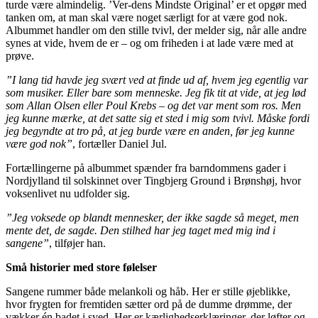
turde være almindelig. ’Ver-dens Mindste Original’ er et opgør med
tanken om, at man skal være noget særligt for at være god nok.
Albummet handler om den stille tvivl, der melder sig, når alle andre
synes at vide, hvem de er – og om friheden i at lade være med at
prøve.
”I lang tid havde jeg svært ved at finde ud af, hvem jeg egentlig var
som musiker. Eller bare som menneske. Jeg fik tit at vide, at jeg lød
som Allan Olsen eller Poul Krebs – og det var ment som ros. Men
jeg kunne mærke, at det satte sig et sted i mig som tvivl. Måske fordi
jeg begyndte at tro på, at jeg burde være en anden, før jeg kunne
være god nok”
, fortæller Daniel Jul.
Fortællingerne på albummet spænder fra barndommens gader i
Nordjylland til solskinnet over Tingbjerg Ground i Brønshøj, hvor
voksenlivet nu udfolder sig.
”Jeg voksede op blandt mennesker, der ikke sagde så meget, men
mente det, de sagde. Den stilhed har jeg taget med mig ind i
sangene”
, tilføjer han.
Små historier med store følelser
Sangene rummer både melankoli og håb. Her er stille øjeblikke,
hvor frygten for fremtiden sætter ord på de dumme drømme, der
vækker én badet i sved. Her er kærlighedserklæringer, der løfter og