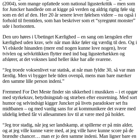
(2004), som mange opfattede som national ligusterkritik – men som
for Juncker handlede om at kigge på verden og aldrig rigtig føle sig
som en del af den. Her 20 år senere lever følelsen videre – nu også i
forhold til fremtiden, som han beskriver som et “syregrønt monster”
ude i horisonten.
Den uro høres i Ubetinget Kærlighed – en sang om længslen efter
kærlighed uden krav, selv når man ikke føler sig værdig til den. Og i
Vi elskede hinanden (mere end nogen kunne love nogen), hvor
tvivlen og selvkritikken flytter med ind bag ligusterhækken og
afslører, at det voksnes land heller ikke har alle svarene.
“Jeg troede voksenlivet var statisk, at når man fyldte 30, så var man
færdig. Men vi bygger hele tiden ovenpå, mens man bare mærker
den samme lille person indeni.”
Fremmed For Det Meste finder sin sikkerhed i musikken – i et opgør
med styrkekrav, betydningstab og stræben efter ensretning. Med sort
humor og selvindsigt kigger Juncker på livets paradokser set fra
midtbanen – og med vanlig sans for at kommunikere det svære med
ulidelig lethed får vi allesammen lov til at være med på holdet.
“Jeg tror stadig, når jeg ser landskamp, at spillerne er på min alder,
og at jeg ville kunne være med, at jeg ville have kunne score på de
brændte chancer… man er jo den samme indeni. Man ligner bare en