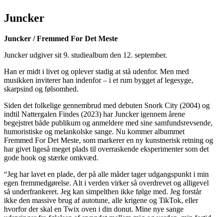
Juncker
Juncker / Fremmed For Det Meste
Juncker udgiver sit 9. studiealbum den 12. september.
Han er midt i livet og oplever stadig at stå udenfor. Men med
musikken inviterer han indenfor – i et rum bygget af legesyge,
skarpsind og følsomhed.
Siden det folkelige gennembrud med debuten Snork City (2004) og
indtil Nattergalen Findes (2023) har Juncker igennem årene
begejstret både publikum og anmeldere med sine samfundsrevsende,
humoristiske og melankolske sange. Nu kommer albummet
Fremmed For Det Meste, som markerer en ny kunstnerisk retning og
har givet ligeså meget plads til overraskende eksperimenter som det
gode hook og stærke omkvæd.
“Jeg har lavet en plade, der på alle måder tager udgangspunkt i min
egen fremmedgørelse. Alt i verden virker så overdrevet og alligevel
så underfrankeret. Jeg kan simpelthen ikke følge med. Jeg forstår
ikke den massive brug af autotune, alle krigene og TikTok, eller
hvorfor der skal en Twix oven i din donut. Mine nye sange