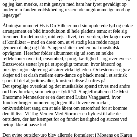
og jeg kan mærke, at mit gensyn med ham har fyret gevaldigt op
under min fandenivoldskhed og resterende ungdommelige mod og
legesyge”.
Åbningsnummeret Hvis Du Ville er med sin upolerede lyd og enkle
arrangement en blid introduktion til hele pladens tema: at føle sig
fremmed for det meste, midtvejs i livet, i en verden, der koger over
af konflikter – med en drøm om, at vi stadig kan redde noget
gennem dialog og håb. Sangen slutter med en brat musikalsk
opvågnen. Herefter folder albummet sig ud som en række
refleksioner over tid, ensomhed, sprog, kærlighed – og overlevelse.
Buzzwords sætter lys på et sprogligt tomrum, hvor låneord og
prestigejargon slører og afslører virkeligheden. Orkestermassegrav
skejer ud i et clash mellem euro-dance og black metal i et satirisk
spark til det algoritme-alter, kunsten i disse år ofres på.
Det sproglige overskud og det musikalske spænd trives med andre
ord hos Juncker, som netop er fyldt 50. Singleforløberen De Mest
Ensomme Mennesker er en duet med Lukas Vanggaard, hvor
Juncker bruger humoren og legen til at levere en rocket,
omkvædsbåret sang om at tale åbent om ensomhed for at komme
den til livs. Vi Tog Verden Med Storm er en hyldest til alle de
outsidere, der har kæmpet for og fundet kærlighed og succes ved
netop ikke at passe ind.
Den evige outsider-uro blev allerede formuleret i Mogens og Karen