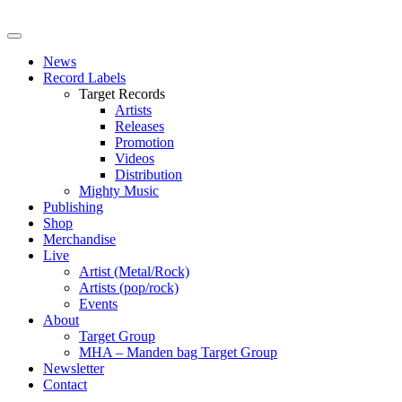
News
Record Labels
Target Records
Artists
Releases
Promotion
Videos
Distribution
Mighty Music
Publishing
Shop
Merchandise
Live
Artist (Metal/Rock)
Artists (pop/rock)
Events
About
Target Group
MHA – Manden bag Target Group
Newsletter
Contact