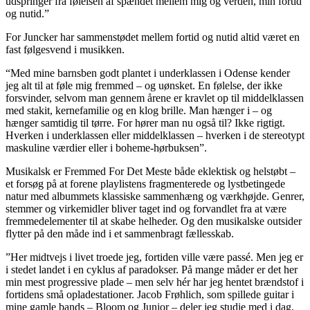
udspringer fra følelsen af spændet mellem mig og verden, min fortid
og nutid.”
For Juncker har sammenstødet mellem fortid og nutid altid været en
fast følgesvend i musikken.
“Med mine barnsben godt plantet i underklassen i Odense kender
jeg alt til at føle mig fremmed – og uønsket. En følelse, der ikke
forsvinder, selvom man gennem årene er kravlet op til middelklassen
med stakit, kernefamilie og en klog brille. Man hænger i – og
hænger samtidig til tørre. For hører man nu også til? Ikke rigtigt.
Hverken i underklassen eller middelklassen – hverken i de stereotypt
maskuline værdier eller i boheme-hørbuksen”.
Musikalsk er Fremmed For Det Meste både eklektisk og helstøbt –
et forsøg på at forene playlistens fragmenterede og lystbetingede
natur med albummets klassiske sammenhæng og værkhøjde. Genrer,
stemmer og virkemidler bliver taget ind og forvandlet fra at være
fremmedelementer til at skabe helheder. Og den musikalske outsider
flytter på den måde ind i et sammenbragt fællesskab.
”Her midtvejs i livet troede jeg, fortiden ville være passé. Men jeg er
i stedet landet i en cyklus af paradokser. På mange måder er det her
min mest progressive plade – men selv hér har jeg hentet brændstof i
fortidens små opladestationer. Jacob Frøhlich, som spillede guitar i
mine gamle bands – Bloom og Junior – deler jeg studie med i dag,