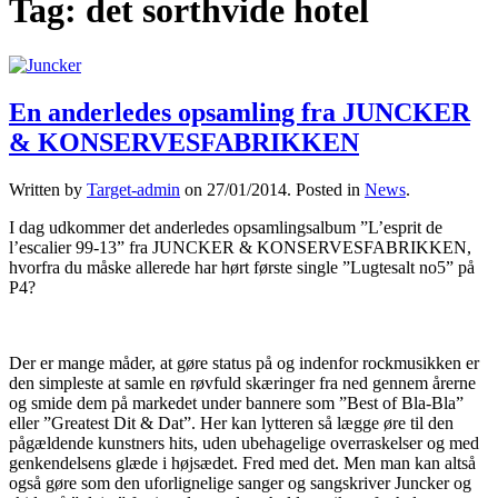
Tag:
det sorthvide hotel
En anderledes opsamling fra JUNCKER
& KONSERVESFABRIKKEN
Written by
Target-admin
on
27/01/2014
. Posted in
News
.
I dag udkommer det anderledes opsamlingsalbum ”L’esprit de
l’escalier 99-13” fra JUNCKER & KONSERVESFABRIKKEN,
hvorfra du måske allerede har hørt første single ”Lugtesalt no5” på
P4?
Der er mange måder, at gøre status på og indenfor rockmusikken er
den simpleste at samle en røvfuld skæringer fra ned gennem årerne
og smide dem på markedet under bannere som ”Best of Bla-Bla”
eller ”Greatest Dit & Dat”. Her kan lytteren så lægge øre til den
pågældende kunstners hits, uden ubehagelige overraskelser og med
genkendelsens glæde i højsædet. Fred med det. Men man kan altså
også gøre som den uforlignelige sanger og sangskriver Juncker og