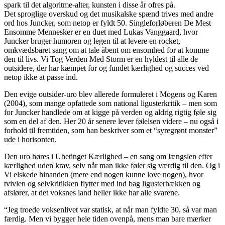
spark til det algoritme-alter, kunsten i disse år ofres på.
Det sproglige overskud og det musikalske spænd trives med andre
ord hos Juncker, som netop er fyldt 50. Singleforløberen De Mest
Ensomme Mennesker er en duet med Lukas Vanggaard, hvor
Juncker bruger humoren og legen til at levere en rocket,
omkvædsbåret sang om at tale åbent om ensomhed for at komme
den til livs. Vi Tog Verden Med Storm er en hyldest til alle de
outsidere, der har kæmpet for og fundet kærlighed og succes ved
netop ikke at passe ind.
Den evige outsider-uro blev allerede formuleret i Mogens og Karen
(2004), som mange opfattede som national ligusterkritik – men som
for Juncker handlede om at kigge på verden og aldrig rigtig føle sig
som en del af den. Her 20 år senere lever følelsen videre – nu også i
forhold til fremtiden, som han beskriver som et “syregrønt monster”
ude i horisonten.
Den uro høres i Ubetinget Kærlighed – en sang om længslen efter
kærlighed uden krav, selv når man ikke føler sig værdig til den. Og i
Vi elskede hinanden (mere end nogen kunne love nogen), hvor
tvivlen og selvkritikken flytter med ind bag ligusterhækken og
afslører, at det voksnes land heller ikke har alle svarene.
“Jeg troede voksenlivet var statisk, at når man fyldte 30, så var man
færdig. Men vi bygger hele tiden ovenpå, mens man bare mærker