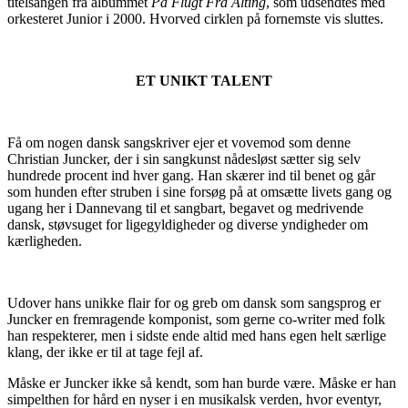
titelsangen fra albummet
På Flugt Fra Alting
, som udsendtes med
orkesteret Junior i 2000. Hvorved cirklen på fornemste vis sluttes.
ET UNIKT TALENT
Få om nogen dansk sangskriver ejer et vovemod som denne
Christian Juncker, der i sin sangkunst nådesløst sætter sig selv
hundrede procent ind hver gang. Han skærer ind til benet og går
som hunden efter struben i sine forsøg på at omsætte livets gang og
ugang her i Dannevang til et sangbart, begavet og medrivende
dansk, støvsuget for ligegyldigheder og diverse yndigheder om
kærligheden.
Udover hans unikke flair for og greb om dansk som sangsprog er
Juncker en fremragende komponist, som gerne co-writer med folk
han respekterer, men i sidste ende altid med hans egen helt særlige
klang, der ikke er til at tage fejl af.
Måske er Juncker ikke så kendt, som han burde være. Måske er han
simpelthen for hård en nyser i en musikalsk verden, hvor eventyr,