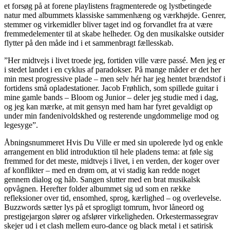
et forsøg på at forene playlistens fragmenterede og lystbetingede
natur med albummets klassiske sammenhæng og værkhøjde. Genrer,
stemmer og virkemidler bliver taget ind og forvandlet fra at være
fremmedelementer til at skabe helheder. Og den musikalske outsider
flytter på den måde ind i et sammenbragt fællesskab.
”Her midtvejs i livet troede jeg, fortiden ville være passé. Men jeg er
i stedet landet i en cyklus af paradokser. På mange måder er det her
min mest progressive plade – men selv hér har jeg hentet brændstof i
fortidens små opladestationer. Jacob Frøhlich, som spillede guitar i
mine gamle bands – Bloom og Junior – deler jeg studie med i dag,
og jeg kan mærke, at mit gensyn med ham har fyret gevaldigt op
under min fandenivoldskhed og resterende ungdommelige mod og
legesyge”.
Åbningsnummeret Hvis Du Ville er med sin upolerede lyd og enkle
arrangement en blid introduktion til hele pladens tema: at føle sig
fremmed for det meste, midtvejs i livet, i en verden, der koger over
af konflikter – med en drøm om, at vi stadig kan redde noget
gennem dialog og håb. Sangen slutter med en brat musikalsk
opvågnen. Herefter folder albummet sig ud som en række
refleksioner over tid, ensomhed, sprog, kærlighed – og overlevelse.
Buzzwords sætter lys på et sprogligt tomrum, hvor låneord og
prestigejargon slører og afslører virkeligheden. Orkestermassegrav
skejer ud i et clash mellem euro-dance og black metal i et satirisk