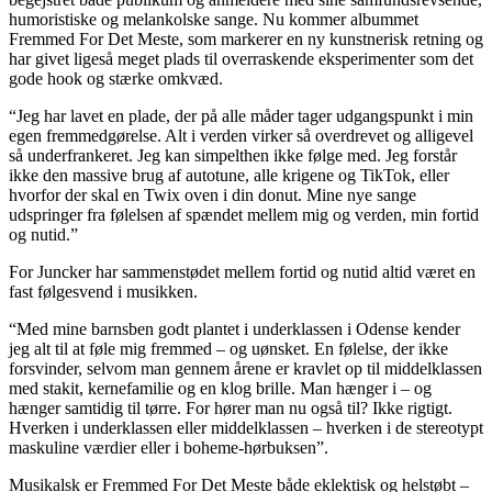
humoristiske og melankolske sange. Nu kommer albummet
Fremmed For Det Meste, som markerer en ny kunstnerisk retning og
har givet ligeså meget plads til overraskende eksperimenter som det
gode hook og stærke omkvæd.
“Jeg har lavet en plade, der på alle måder tager udgangspunkt i min
egen fremmedgørelse. Alt i verden virker så overdrevet og alligevel
så underfrankeret. Jeg kan simpelthen ikke følge med. Jeg forstår
ikke den massive brug af autotune, alle krigene og TikTok, eller
hvorfor der skal en Twix oven i din donut. Mine nye sange
udspringer fra følelsen af spændet mellem mig og verden, min fortid
og nutid.”
For Juncker har sammenstødet mellem fortid og nutid altid været en
fast følgesvend i musikken.
“Med mine barnsben godt plantet i underklassen i Odense kender
jeg alt til at føle mig fremmed – og uønsket. En følelse, der ikke
forsvinder, selvom man gennem årene er kravlet op til middelklassen
med stakit, kernefamilie og en klog brille. Man hænger i – og
hænger samtidig til tørre. For hører man nu også til? Ikke rigtigt.
Hverken i underklassen eller middelklassen – hverken i de stereotypt
maskuline værdier eller i boheme-hørbuksen”.
Musikalsk er Fremmed For Det Meste både eklektisk og helstøbt –