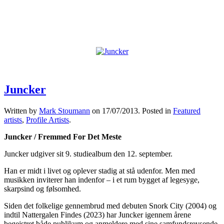
Juncker
Written by
Mark Stoumann
on
17/07/2013
. Posted in
Featured
artists
,
Profile Artists
.
Juncker / Fremmed For Det Meste
Juncker udgiver sit 9. studiealbum den 12. september.
Han er midt i livet og oplever stadig at stå udenfor. Men med
musikken inviterer han indenfor – i et rum bygget af legesyge,
skarpsind og følsomhed.
Siden det folkelige gennembrud med debuten Snork City (2004) og
indtil Nattergalen Findes (2023) har Juncker igennem årene
begejstret både publikum og anmeldere med sine samfundsrevsende,