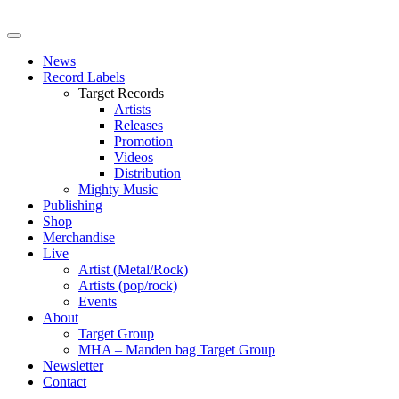
News
Record Labels
Target Records
Artists
Releases
Promotion
Videos
Distribution
Mighty Music
Publishing
Shop
Merchandise
Live
Artist (Metal/Rock)
Artists (pop/rock)
Events
About
Target Group
MHA – Manden bag Target Group
Newsletter
Contact