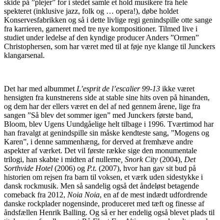
skide på ”plejer” for i stedet samle et hold musikere fra hele
spekteret (inklusive jazz, folk og … opera!), døbe holdet
Konservesfabrikken og så i dette livlige regi genindspille otte sange
fra karrieren, garneret med tre nye kompositioner. Tilmed live i
studiet under ledelse af den kyndige producer Anders ”Ormen”
Christophersen, som har været med til at føje nye klange til Junckers
klangarsenal.
Det har med albummet
L’esprit de l’escalier 99-13
ikke været
hensigten fra kunstnerens side at stable sine hits oven på hinanden,
og dem har der ellers været en del af ned gennem årene, lige fra
sangen ”Så blev det sommer igen” med Junckers første band,
Bloom, blev Ugens Uundgåelige helt tilbage i 1996. Tværtimod har
han fravalgt at genindspille sin måske kendteste sang, ”Mogens og
Karen”, i denne sammenhæng, for derved at fremhæve andre
aspekter af værket. Det vil første række sige den monumentale
trilogi, han skabte i midten af nullerne
, Snork City
(2004),
Det
Sorthvide Hotel
(2006) og
P.t.
(2007), hvor han gav sit bud på
historien om rejsen fra barn til voksen, et værk uden sidestykke i
dansk rockmusik. Men så sandelig også det åndeløst betagende
comeback fra 2012,
Noia Noia
, en af de mest indædt udfordrende
danske rockplader nogensinde, produceret med tæft og finesse af
åndsfællen Henrik Balling. Og så er her endelig også blevet plads til