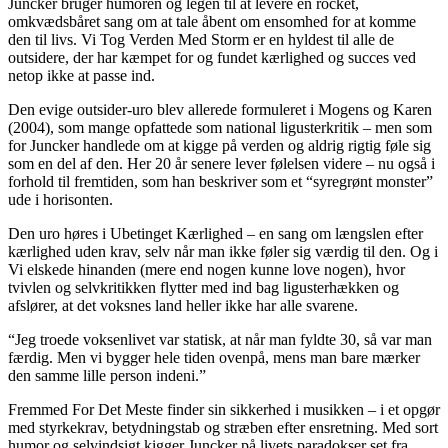
Juncker bruger humoren og legen til at levere en rocket,
omkvædsbåret sang om at tale åbent om ensomhed for at komme
den til livs. Vi Tog Verden Med Storm er en hyldest til alle de
outsidere, der har kæmpet for og fundet kærlighed og succes ved
netop ikke at passe ind.
Den evige outsider-uro blev allerede formuleret i Mogens og Karen
(2004), som mange opfattede som national ligusterkritik – men som
for Juncker handlede om at kigge på verden og aldrig rigtig føle sig
som en del af den. Her 20 år senere lever følelsen videre – nu også i
forhold til fremtiden, som han beskriver som et “syregrønt monster”
ude i horisonten.
Den uro høres i Ubetinget Kærlighed – en sang om længslen efter
kærlighed uden krav, selv når man ikke føler sig værdig til den. Og i
Vi elskede hinanden (mere end nogen kunne love nogen), hvor
tvivlen og selvkritikken flytter med ind bag ligusterhækken og
afslører, at det voksnes land heller ikke har alle svarene.
“Jeg troede voksenlivet var statisk, at når man fyldte 30, så var man
færdig. Men vi bygger hele tiden ovenpå, mens man bare mærker
den samme lille person indeni.”
Fremmed For Det Meste finder sin sikkerhed i musikken – i et opgør
med styrkekrav, betydningstab og stræben efter ensretning. Med sort
humor og selvindsigt kigger Juncker på livets paradokser set fra