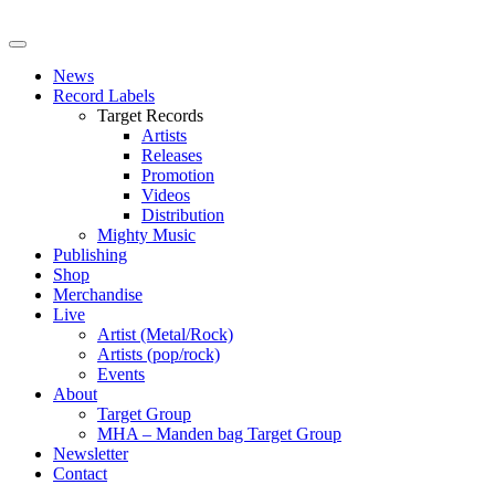
News
Record Labels
Target Records
Artists
Releases
Promotion
Videos
Distribution
Mighty Music
Publishing
Shop
Merchandise
Live
Artist (Metal/Rock)
Artists (pop/rock)
Events
About
Target Group
MHA – Manden bag Target Group
Newsletter
Contact