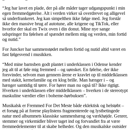
“Jeg har lavet en plade, der på alle måder tager udgangspunkt i min
egen fremmedgørelse. Alt i verden virker så overdrevet og alligevel
så underfrankeret. Jeg kan simpelthen ikke følge med. Jeg forstår
ikke den massive brug af autotune, alle krigene og TikTok, eller
hvorfor der skal en Twix oven i din donut. Mine nye sange
udspringer fra følelsen af spændet mellem mig og verden, min fortid
og nutid.”
For Juncker har sammenstødet mellem fortid og nutid altid været en
fast følgesvend i musikken.
“Med mine barnsben godt plantet i underklassen i Odense kender
jeg alt til at føle mig fremmed – og uønsket. En følelse, der ikke
forsvinder, selvom man gennem årene er kravlet op til middelklassen
med stakit, kernefamilie og en klog brille. Man hænger i – og
hænger samtidig til tørre. For hører man nu også til? Ikke rigtigt.
Hverken i underklassen eller middelklassen – hverken i de stereotypt
maskuline værdier eller i boheme-hørbuksen”.
Musikalsk er Fremmed For Det Meste både eklektisk og helstøbt –
et forsøg på at forene playlistens fragmenterede og lystbetingede
natur med albummets klassiske sammenhæng og værkhøjde. Genrer,
stemmer og virkemidler bliver taget ind og forvandlet fra at være
fremmedelementer til at skabe helheder. Og den musikalske outsider