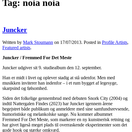
Tag:
noia noia
Juncker
Written by
Mark Stoumann
on
17/07/2013
. Posted in
Profile Artists
,
Featured artists
.
Juncker / Fremmed For Det Meste
Juncker udgiver sit 9. studiealbum den 12. september.
Han er midt i livet og oplever stadig at stå udenfor. Men med
musikken inviterer han indenfor – i et rum bygget af legesyge,
skarpsind og følsomhed.
Siden det folkelige gennembrud med debuten Snork City (2004) og
indtil Nattergalen Findes (2023) har Juncker igennem årene
begejstret både publikum og anmeldere med sine samfundsrevsende,
humoristiske og melankolske sange. Nu kommer albummet
Fremmed For Det Meste, som markerer en ny kunstnerisk retning og
har givet ligeså meget plads til overraskende eksperimenter som det
gode hook og stærke omkvæd.