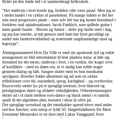
flytter på den måde ind i et sammenbragt fællesskab.
”Her midtvejs i livet troede jeg, fortiden ville være passé. Men jeg er
i stedet landet i en cyklus af paradokser. På mange måder er det her
min mest progressive plade – men selv hér har jeg hentet brændstof i
fortidens små opladestationer. Jacob Frøhlich, som spillede guitar i
mine gamle bands – Bloom og Junior – deler jeg studie med i dag,
og jeg kan mærke, at mit gensyn med ham har fyret gevaldigt op
under min fandenivoldskhed og resterende ungdommelige mod og
legesyge”.
Åbningsnummeret Hvis Du Ville er med sin upolerede lyd og enkle
arrangement en blid introduktion til hele pladens tema: at føle sig
fremmed for det meste, midtvejs i livet, i en verden, der koger over
af konflikter – med en drøm om, at vi stadig kan redde noget
gennem dialog og håb. Sangen slutter med en brat musikalsk
opvågnen. Herefter folder albummet sig ud som en række
refleksioner over tid, ensomhed, sprog, kærlighed – og overlevelse.
Buzzwords sætter lys på et sprogligt tomrum, hvor låneord og
prestigejargon slører og afslører virkeligheden. Orkestermassegrav
skejer ud i et clash mellem euro-dance og black metal i et satirisk
spark til det algoritme-alter, kunsten i disse år ofres på.
Det sproglige overskud og det musikalske spænd trives med andre
ord hos Juncker, som netop er fyldt 50. Singleforløberen De Mest
Ensomme Mennesker er en duet med Lukas Vanggaard, hvor