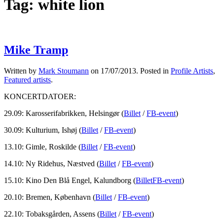
Tag:
white lion
Mike Tramp
Written by
Mark Stoumann
on
17/07/2013
. Posted in
Profile Artists
,
Featured artists
.
KONCERTDATOER:
29.09: Karosserifabrikken, Helsingør (
Billet
/
FB-event
)
30.09: Kulturium, Ishøj (
Billet
/
FB-event
)
13.10: Gimle, Roskilde (
Billet
/
FB-event
)
14.10: Ny Ridehus, Næstved (
Billet
/
FB-event
)
15.10: Kino Den Blå Engel, Kalundborg (
Billet
FB-event
)
20.10: Bremen, København (
Billet
/
FB-event
)
22.10: Tobaksgården, Assens (
Billet
/
FB-event
)