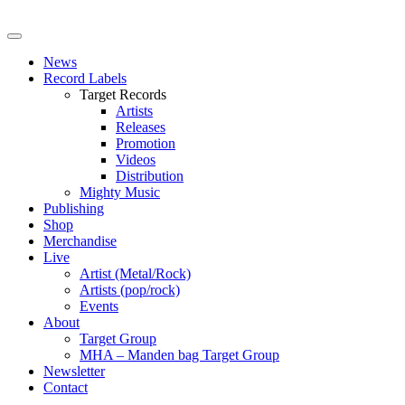
News
Record Labels
Target Records
Artists
Releases
Promotion
Videos
Distribution
Mighty Music
Publishing
Shop
Merchandise
Live
Artist (Metal/Rock)
Artists (pop/rock)
Events
About
Target Group
MHA – Manden bag Target Group
Newsletter
Contact