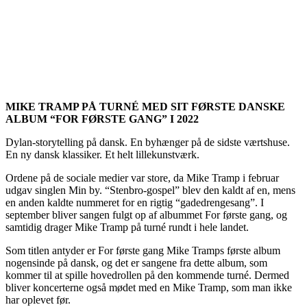
MIKE TRAMP PÅ TURNÉ MED SIT FØRSTE DANSKE
ALBUM “FOR FØRSTE GANG” I 2022
Dylan-storytelling på dansk. En byhænger på de sidste værtshuse.
En ny dansk klassiker. Et helt lillekunstværk.
Ordene på de sociale medier var store, da Mike Tramp i februar
udgav singlen Min by. “Stenbro-gospel” blev den kaldt af en, mens
en anden kaldte nummeret for en rigtig “gadedrengesang”. I
september bliver sangen fulgt op af albummet For første gang, og
samtidig drager Mike Tramp på turné rundt i hele landet.
Som titlen antyder er For første gang Mike Tramps første album
nogensinde på dansk, og det er sangene fra dette album, som
kommer til at spille hovedrollen på den kommende turné. Dermed
bliver koncerterne også mødet med en Mike Tramp, som man ikke
har oplevet før.