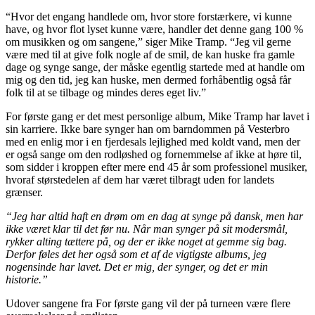
“Hvor det engang handlede om, hvor store forstærkere, vi kunne
have, og hvor flot lyset kunne være, handler det denne gang 100 %
om musikken og om sangene,” siger Mike Tramp. “Jeg vil gerne
være med til at give folk nogle af de smil, de kan huske fra gamle
dage og synge sange, der måske egentlig startede med at handle om
mig og den tid, jeg kan huske, men dermed forhåbentlig også får
folk til at se tilbage og mindes deres eget liv.”
For første gang er det mest personlige album, Mike Tramp har lavet i
sin karriere. Ikke bare synger han om barndommen på Vesterbro
med en enlig mor i en fjerdesals lejlighed med koldt vand, men der
er også sange om den rodløshed og fornemmelse af ikke at høre til,
som sidder i kroppen efter mere end 45 år som professionel musiker,
hvoraf størstedelen af dem har været tilbragt uden for landets
grænser.
“Jeg har altid haft en drøm om en dag at synge på dansk, men har
ikke været klar til det før nu. Når man synger på sit modersmål,
rykker alting tættere på, og der er ikke noget at gemme sig bag.
Derfor føles det her også som et af de vigtigste albums, jeg
nogensinde har lavet. Det er mig, der synger, og det er min
historie.”
Udover sangene fra For første gang vil der på turneen være flere