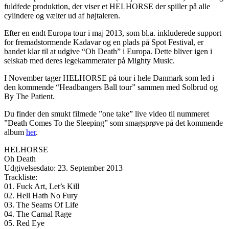
fuldfede produktion, der viser et HELHORSE der spiller på alle
cylindere og vælter ud af højtaleren.
Efter en endt Europa tour i maj 2013, som bl.a. inkluderede support
for fremadstormende Kadavar og en plads på Spot Festival, er
bandet klar til at udgive “Oh Death” i Europa. Dette bliver igen i
selskab med deres legekammerater på Mighty Music.
I November tager HELHORSE på tour i hele Danmark som led i
den kommende “Headbangers Ball tour” sammen med Solbrud og
By The Patient.
Du finder den smukt filmede ”one take” live video til nummeret
”Death Comes To the Sleeping” som smagsprøve på det kommende
album
her
.
HELHORSE
Oh Death
Udgivelsesdato: 23. September 2013
Trackliste:
01. Fuck Art, Let’s Kill
02. Hell Hath No Fury
03. The Seams Of Life
04. The Carnal Rage
05. Red Eye