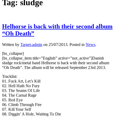
Tag:
sludge
Helhorse is back with their second album
“Oh Death”
Written by
Target-admin
on
25/07/2013
. Posted in
News
.
[bs_collapse]
[bs_collapse_item title=”English” active=”not_active”]Danish
sludge rock/metal band Helhorse is back with their second album
“Oh Death”. The album will be released September 23rd 2013.
Tracklist:
01. Fuck Art, Let’s Kill
02. Hell Hath No Fury
03. The Seams Of Life
04. The Carnal Rage
05. Red Eye
06. Climb Through Fire
07. Kill Your Self
08. Diggin’ A Hole, Waiting To Die