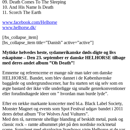
09. Death Comes To The Sleeping
10. And His Name Is Death
11. Scorch The Earth
www.facebook.com/Helhorse
www.helhorse.dk/
[/bs_collapse_item]
[bs_collapse_item title=”Danish” active=”active”]
Mytiske helvedes heste, sydamerikanske døds-digte og livs
eskapisme – Den 23. september er danske HELHORSE tilbage
med deres andet album ”Oh Death”!
Emnerne og referencerne er mange når man taler om danske
HELHORSE. Bandet, som blev dannet i de Københavnske
baggårde og undergrundsscener, har fra starten set sig selv som en
ægte bastard der ikke ville underligge sig smalle genrekonventioner
eller forudindtagede ideer om ” hvordan man burde lyde”.
Efter en række markante koncerter med bl.a. Black Label Society,
Monster Magnet og events som Spot Festival udgav bandet i 2011
deres debut album ”For Wolves And Vultures”.
Med den rå, nærmeste uhellige blanding af beskidt metal, punk og
classic rock – ramte albummet plet på den nordiske rock/metal
scene. Suppleret med eksplosive liveshows viste Helhorse at de var