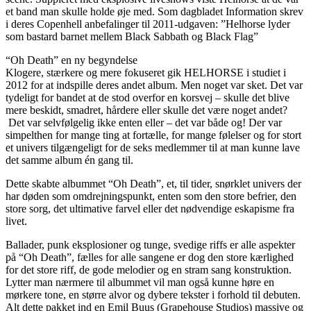
et band man skulle holde øje med. Som dagbladet Information skrev
i deres Copenhell anbefalinger til 2011-udgaven: ”Helhorse lyder
som bastard barnet mellem Black Sabbath og Black Flag”
“Oh Death” en ny begyndelse
Klogere, stærkere og mere fokuseret gik HELHORSE i studiet i
2012 for at indspille deres andet album. Men noget var sket. Det var
tydeligt for bandet at de stod overfor en korsvej – skulle det blive
mere beskidt, smadret, hårdere eller skulle det være noget andet?
Det var selvfølgelig ikke enten eller – det var både og! Der var
simpelthen for mange ting at fortælle, for mange følelser og for stort
et univers tilgængeligt for de seks medlemmer til at man kunne lave
det samme album én gang til.
Dette skabte albummet “Oh Death”, et, til tider, snørklet univers der
har døden som omdrejningspunkt, enten som den store befrier, den
store sorg, det ultimative farvel eller det nødvendige eskapisme fra
livet.
Ballader, punk eksplosioner og tunge, svedige riffs er alle aspekter
på “Oh Death”, fælles for alle sangene er dog den store kærlighed
for det store riff, de gode melodier og en stram sang konstruktion.
Lytter man nærmere til albummet vil man også kunne høre en
mørkere tone, en større alvor og dybere tekster i forhold til debuten.
Alt dette pakket ind en Emil Buus (Grapehouse Studios) massive og