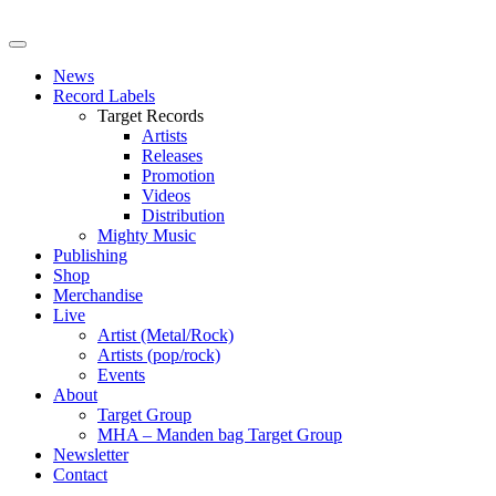
News
Record Labels
Target Records
Artists
Releases
Promotion
Videos
Distribution
Mighty Music
Publishing
Shop
Merchandise
Live
Artist (Metal/Rock)
Artists (pop/rock)
Events
About
Target Group
MHA – Manden bag Target Group
Newsletter
Contact