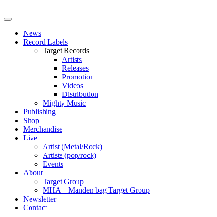
News
Record Labels
Target Records
Artists
Releases
Promotion
Videos
Distribution
Mighty Music
Publishing
Shop
Merchandise
Live
Artist (Metal/Rock)
Artists (pop/rock)
Events
About
Target Group
MHA – Manden bag Target Group
Newsletter
Contact