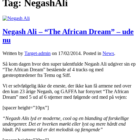
Tag:
NegashAli
Negash Ali – “The African Dream” – ude
nu
Written by
Target-admin
on
17/02/2014
. Posted in
News
.
Så kom dagen hvor den super talentfulde Negash Ali udgiver sin ep
“The African Dream” bestående af 4 tracks og med
gæsteoptrædener fra Temu og Siff.
Vi er selvfølgelig ikke de eneste, der ikke kan få armene ned over
den kun 23 årige Negash, og GAFFA har forsynet “The African
Dream” med 5 ud af 6 stjerner med følgende ord med på vejen:
[spacer height=”10px”]
“Negash Alis lyd er moderne, cool og en blanding af forskellige
undergenrer. Det er hverken mørkt eller lyst og mere hårdt end
blødt. På samme tid er det melodisk og fængende”