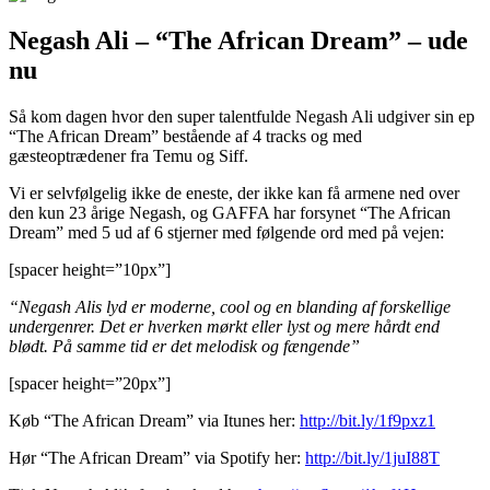
Negash Ali – “The African Dream” – ude
nu
Så kom dagen hvor den super talentfulde Negash Ali udgiver sin ep
“The African Dream” bestående af 4 tracks og med
gæsteoptrædener fra Temu og Siff.
Vi er selvfølgelig ikke de eneste, der ikke kan få armene ned over
den kun 23 årige Negash, og GAFFA har forsynet “The African
Dream” med 5 ud af 6 stjerner med følgende ord med på vejen:
[spacer height=”10px”]
“Negash Alis lyd er moderne, cool og en blanding af forskellige
undergenrer. Det er hverken mørkt eller lyst og mere hårdt end
blødt. På samme tid er det melodisk og fængende”
[spacer height=”20px”]
Køb “The African Dream” via Itunes her:
http://bit.ly/1f9pxz1
Hør “The African Dream” via Spotify her:
http://bit.ly/1juI88T