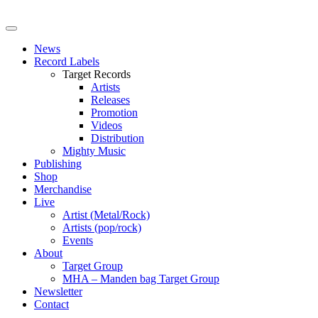
News
Record Labels
Target Records
Artists
Releases
Promotion
Videos
Distribution
Mighty Music
Publishing
Shop
Merchandise
Live
Artist (Metal/Rock)
Artists (pop/rock)
Events
About
Target Group
MHA – Manden bag Target Group
Newsletter
Contact