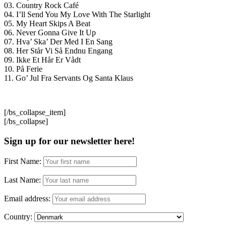
03. Country Rock Café
04. I’ll Send You My Love With The Starlight
05. My Heart Skips A Beat
06. Never Gonna Give It Up
07. Hva’ Ska’ Der Med I En Sang
08. Her Står Vi Så Endnu Engang
09. Ikke Et Hår Er Vådt
10. På Ferie
11. Go’ Jul Fra Servants Og Santa Klaus
[/bs_collapse_item]
[/bs_collapse]
Sign up for our newsletter here!
First Name:
Last Name:
Email address:
Country: