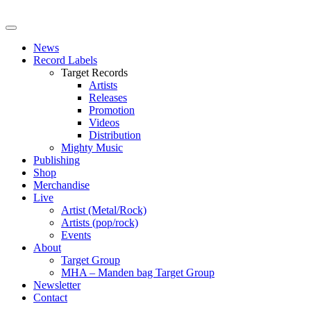
News
Record Labels
Target Records
Artists
Releases
Promotion
Videos
Distribution
Mighty Music
Publishing
Shop
Merchandise
Live
Artist (Metal/Rock)
Artists (pop/rock)
Events
About
Target Group
MHA – Manden bag Target Group
Newsletter
Contact