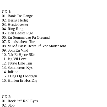
CD 1:
01. Bank Tre Gange
02. Herlig Herlig
03. Herstedvester
04. Ring Ring
05. Den Bedste Pige
06. En Sommerdag På Øresund
07. Kundskabens Træ
08. Vi Må Passe Bedre På Vor Moder Jord
09. Som En Vind
10. Når Et Hjerte Slår
11. Jeg Vil Leve
12. Første Lille Trin
13. Sommerens Kys
14. Juliane
15. I Dag Og I Morgen
16. Himlen Er Hos Dig
CD 2:
01. Rock “n” Roll Eyes
02. Stop