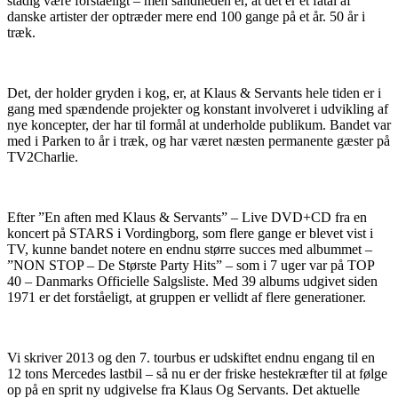
stadig være forståeligt – men sandheden er, at det er et fåtal af
danske artister der optræder mere end 100 gange på et år. 50 år i
træk.
Det, der holder gryden i kog, er, at Klaus & Servants hele tiden er i
gang med spændende projekter og konstant involveret i udvikling af
nye koncepter, der har til formål at underholde publikum. Bandet var
med i Parken to år i træk, og har været næsten permanente gæster på
TV2Charlie.
Efter ”En aften med Klaus & Servants” – Live DVD+CD fra en
koncert på STARS i Vordingborg, som flere gange er blevet vist i
TV, kunne bandet notere en endnu større succes med albummet –
”NON STOP – De Største Party Hits” – som i 7 uger var på TOP
40 – Danmarks Officielle Salgsliste. Med 39 albums udgivet siden
1971 er det forståeligt, at gruppen er vellidt af flere generationer.
Vi skriver 2013 og den 7. tourbus er udskiftet endnu engang til en
12 tons Mercedes lastbil – så nu er der friske hestekræfter til at følge
op på en sprit ny udgivelse fra Klaus Og Servants. Det aktuelle