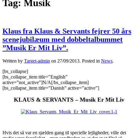
Tag:
Musik
Klaus fra Klaus & Servants fejrer 50 års
scenejubilæum med dobbeltalbummet
”Musik Er Mit Liv”.
Written by
Target-admin
on
27/09/2013
. Posted in
News
.
[bs_collapse]
[bs_collapse_item title=”English”
active=”not_active”]N/A[/bs_collapse_item]
[bs_collapse_item title=”Danish” active=”active”]
KLAUS & SERVANTS – Musik Er Mit Liv
Hvis det så var en sjælden gang til specielle lejligheder, ville det