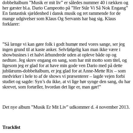
dobbeltalbum ”Musik er mit liv” er således nummer 40 i rækken og
her gæster bl.a. Dario Campeotto på ”Her Står Vi Så Nok Engang”
En fantastisk sjældenhed i dansk musik og ret rammende for de
mange udgivelser som Klaus Og Servants har bag sig. Klaus
forklarer:
”Så længe vi kan gøre folk i godt humør med vores sange, ser jeg
ingen grund til at kaste anker. Selvfølgelig kan man ikke være i
showbusines i et halvt århundrede uden at opleve både op og
nedture. Jeg skrev engang en sang, som har mit motto som titel, og
ligesom jeg er glad for at have min gode ven Dario med på dette
jubilæums-dobbeltalbum, er jeg glad for at Anne-Mette Rix – som
medvirker i hele to af de shows vi præsenterer – lagde vejen forbi
studiet og sagde: Syn’s du ikke, at vi lige bør synge den sang, du har
skrevet, som fortæller, hvordan det lige er, man gør!”
Det nye album ”Musik Er Mit Liv” udkommer d. 4 november 2013.
Tracklist