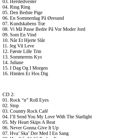
03. Herstedvester
04. Ring Ring
05. Den Bedste Pige
06. En Sommerdag På Øresund
07. Kundskabens Træ
08. Vi Må Passe Bedre På Vor Moder Jord
09. Som En Vind
10. Når Et Hjerte Slår
11. Jeg Vil Leve
12. Første Lille Trin
13. Sommerens Kys
14. Juliane
15. I Dag Og I Morgen
16. Himlen Er Hos Dig
CD 2:
01. Rock “n” Roll Eyes
02. Stop
03. Country Rock Café
04. I’ll Send You My Love With The Starlight
05. My Heart Skips A Beat
06. Never Gonna Give It Up
07. Hva’ Ska’ Der Med I En Sang