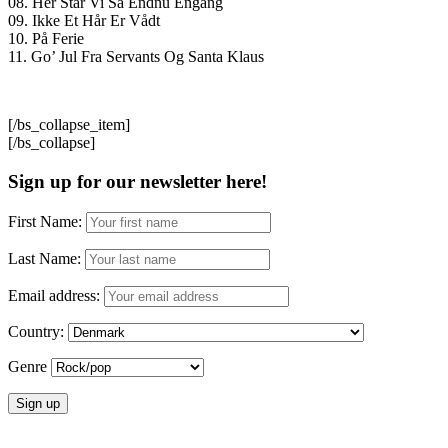
08. Her Står Vi Så Endnu Engang
09. Ikke Et Hår Er Vådt
10. På Ferie
11. Go’ Jul Fra Servants Og Santa Klaus
[/bs_collapse_item]
[/bs_collapse]
Sign up for our newsletter here!
First Name:
Last Name:
Email address:
Country:
Genre