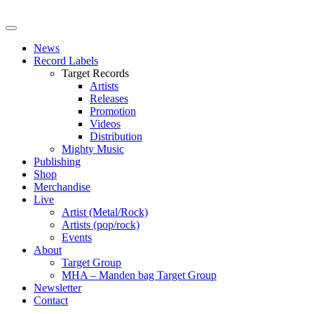
News
Record Labels
Target Records
Artists
Releases
Promotion
Videos
Distribution
Mighty Music
Publishing
Shop
Merchandise
Live
Artist (Metal/Rock)
Artists (pop/rock)
Events
About
Target Group
MHA – Manden bag Target Group
Newsletter
Contact