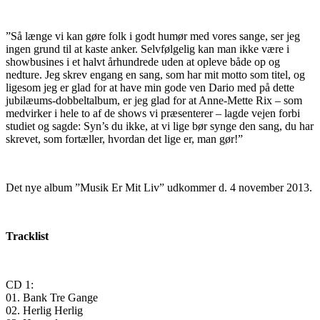
”Så længe vi kan gøre folk i godt humør med vores sange, ser jeg
ingen grund til at kaste anker. Selvfølgelig kan man ikke være i
showbusines i et halvt århundrede uden at opleve både op og
nedture. Jeg skrev engang en sang, som har mit motto som titel, og
ligesom jeg er glad for at have min gode ven Dario med på dette
jubilæums-dobbeltalbum, er jeg glad for at Anne-Mette Rix – som
medvirker i hele to af de shows vi præsenterer – lagde vejen forbi
studiet og sagde: Syn’s du ikke, at vi lige bør synge den sang, du har
skrevet, som fortæller, hvordan det lige er, man gør!”
Det nye album ”Musik Er Mit Liv” udkommer d. 4 november 2013.
Tracklist
CD 1:
01. Bank Tre Gange
02. Herlig Herlig