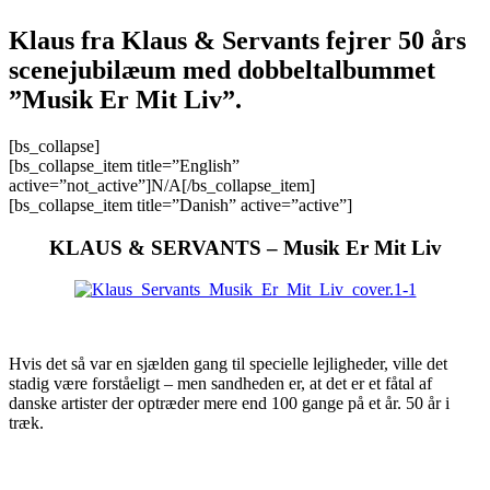
Klaus fra Klaus & Servants fejrer 50 års
scenejubilæum med dobbeltalbummet
”Musik Er Mit Liv”.
[bs_collapse]
[bs_collapse_item title=”English”
active=”not_active”]N/A[/bs_collapse_item]
[bs_collapse_item title=”Danish” active=”active”]
KLAUS & SERVANTS – Musik Er Mit Liv
Hvis det så var en sjælden gang til specielle lejligheder, ville det
stadig være forståeligt – men sandheden er, at det er et fåtal af
danske artister der optræder mere end 100 gange på et år. 50 år i
træk.