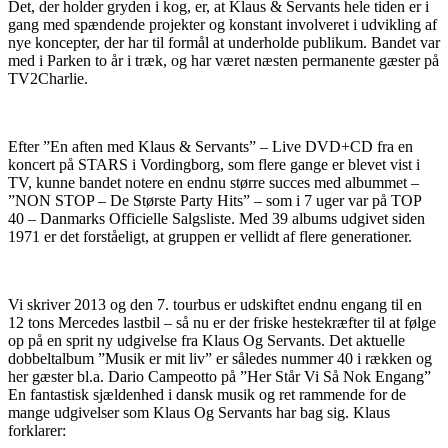
Det, der holder gryden i kog, er, at Klaus & Servants hele tiden er i
gang med spændende projekter og konstant involveret i udvikling af
nye koncepter, der har til formål at underholde publikum. Bandet var
med i Parken to år i træk, og har været næsten permanente gæster på
TV2Charlie.
Efter ”En aften med Klaus & Servants” – Live DVD+CD fra en
koncert på STARS i Vordingborg, som flere gange er blevet vist i
TV, kunne bandet notere en endnu større succes med albummet –
”NON STOP – De Største Party Hits” – som i 7 uger var på TOP
40 – Danmarks Officielle Salgsliste. Med 39 albums udgivet siden
1971 er det forståeligt, at gruppen er vellidt af flere generationer.
Vi skriver 2013 og den 7. tourbus er udskiftet endnu engang til en
12 tons Mercedes lastbil – så nu er der friske hestekræfter til at følge
op på en sprit ny udgivelse fra Klaus Og Servants. Det aktuelle
dobbeltalbum ”Musik er mit liv” er således nummer 40 i rækken og
her gæster bl.a. Dario Campeotto på ”Her Står Vi Så Nok Engang”
En fantastisk sjældenhed i dansk musik og ret rammende for de
mange udgivelser som Klaus Og Servants har bag sig. Klaus
forklarer: