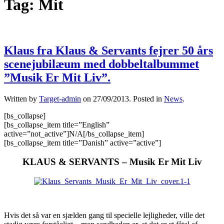
Tag:
Mit
Klaus fra Klaus & Servants fejrer 50 års
scenejubilæum med dobbeltalbummet
”Musik Er Mit Liv”.
Written by
Target-admin
on
27/09/2013
. Posted in
News
.
[bs_collapse]
[bs_collapse_item title=”English”
active=”not_active”]N/A[/bs_collapse_item]
[bs_collapse_item title=”Danish” active=”active”]
KLAUS & SERVANTS – Musik Er Mit Liv
Hvis det så var en sjælden gang til specielle lejligheder, ville det