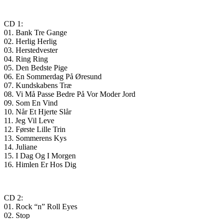
CD 1:
01. Bank Tre Gange
02. Herlig Herlig
03. Herstedvester
04. Ring Ring
05. Den Bedste Pige
06. En Sommerdag På Øresund
07. Kundskabens Træ
08. Vi Må Passe Bedre På Vor Moder Jord
09. Som En Vind
10. Når Et Hjerte Slår
11. Jeg Vil Leve
12. Første Lille Trin
13. Sommerens Kys
14. Juliane
15. I Dag Og I Morgen
16. Himlen Er Hos Dig
CD 2:
01. Rock “n” Roll Eyes
02. Stop