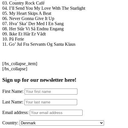
03. Country Rock Café
04. I’ll Send You My Love With The Starlight
05. My Heart Skips A Beat
06. Never Gonna Give It Up
07. Hva’ Ska’ Der Med I En Sang
08. Her Står Vi Så Endnu Engang
09. Ikke Et Hår Er Vådt
10. På Ferie
11. Go’ Jul Fra Servants Og Santa Klaus
[/bs_collapse_item]
[/bs_collapse]
Sign up for our newsletter here!
First Name:
Last Name:
Email address:
Country: