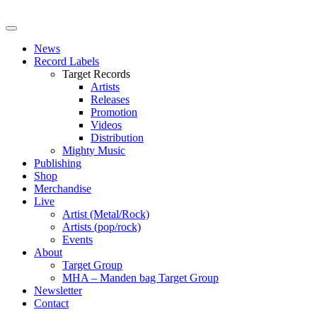
News
Record Labels
Target Records
Artists
Releases
Promotion
Videos
Distribution
Mighty Music
Publishing
Shop
Merchandise
Live
Artist (Metal/Rock)
Artists (pop/rock)
Events
About
Target Group
MHA – Manden bag Target Group
Newsletter
Contact