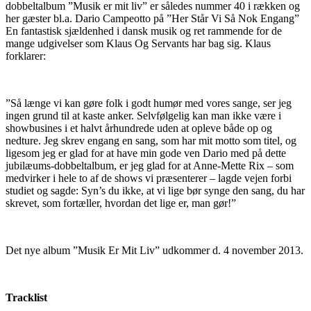
dobbeltalbum ”Musik er mit liv” er således nummer 40 i rækken og
her gæster bl.a. Dario Campeotto på ”Her Står Vi Så Nok Engang”
En fantastisk sjældenhed i dansk musik og ret rammende for de
mange udgivelser som Klaus Og Servants har bag sig. Klaus
forklarer:
”Så længe vi kan gøre folk i godt humør med vores sange, ser jeg
ingen grund til at kaste anker. Selvfølgelig kan man ikke være i
showbusines i et halvt århundrede uden at opleve både op og
nedture. Jeg skrev engang en sang, som har mit motto som titel, og
ligesom jeg er glad for at have min gode ven Dario med på dette
jubilæums-dobbeltalbum, er jeg glad for at Anne-Mette Rix – som
medvirker i hele to af de shows vi præsenterer – lagde vejen forbi
studiet og sagde: Syn’s du ikke, at vi lige bør synge den sang, du har
skrevet, som fortæller, hvordan det lige er, man gør!”
Det nye album ”Musik Er Mit Liv” udkommer d. 4 november 2013.
Tracklist