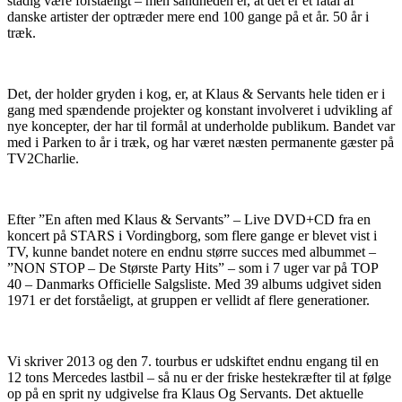
stadig være forståeligt – men sandheden er, at det er et fåtal af
danske artister der optræder mere end 100 gange på et år. 50 år i
træk.
Det, der holder gryden i kog, er, at Klaus & Servants hele tiden er i
gang med spændende projekter og konstant involveret i udvikling af
nye koncepter, der har til formål at underholde publikum. Bandet var
med i Parken to år i træk, og har været næsten permanente gæster på
TV2Charlie.
Efter ”En aften med Klaus & Servants” – Live DVD+CD fra en
koncert på STARS i Vordingborg, som flere gange er blevet vist i
TV, kunne bandet notere en endnu større succes med albummet –
”NON STOP – De Største Party Hits” – som i 7 uger var på TOP
40 – Danmarks Officielle Salgsliste. Med 39 albums udgivet siden
1971 er det forståeligt, at gruppen er vellidt af flere generationer.
Vi skriver 2013 og den 7. tourbus er udskiftet endnu engang til en
12 tons Mercedes lastbil – så nu er der friske hestekræfter til at følge
op på en sprit ny udgivelse fra Klaus Og Servants. Det aktuelle