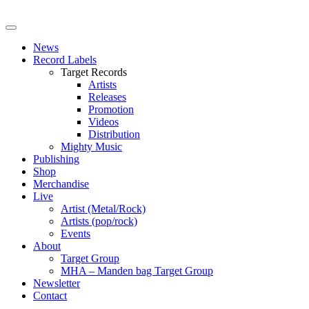
News
Record Labels
Target Records
Artists
Releases
Promotion
Videos
Distribution
Mighty Music
Publishing
Shop
Merchandise
Live
Artist (Metal/Rock)
Artists (pop/rock)
Events
About
Target Group
MHA – Manden bag Target Group
Newsletter
Contact