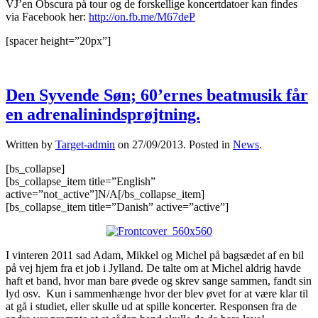
VJ’en Obscura på tour og de forskellige koncertdatoer kan findes
via Facebook her:
http://on.fb.me/M67deP
[spacer height=”20px”]
Den Syvende Søn; 60’ernes beatmusik får
en adrenalinindsprøjtning.
Written by
Target-admin
on
27/09/2013
. Posted in
News
.
[bs_collapse]
[bs_collapse_item title=”English”
active=”not_active”]N/A[/bs_collapse_item]
[bs_collapse_item title=”Danish” active=”active”]
I vinteren 2011 sad Adam, Mikkel og Michel på bagsædet af en bil
på vej hjem fra et job i Jylland. De talte om at Michel aldrig havde
haft et band, hvor man bare øvede og skrev sange sammen, fandt sin
lyd osv. Kun i sammenhænge hvor der blev øvet for at være klar til
at gå i studiet, eller skulle ud at spille koncerter. Responsen fra de