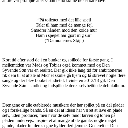
andre var prompte at et sådan band skulle de da bare lave!
–
”På toilettet med det lille spejl
Taler til ham med de mange fejl
Smadrer hånden mod den kolde mur
Ham i spejlet har gjort mig sur”
(”Dæmonernes Støj”)
Kort tid efter stod de i en bunker og spillede for første gang. I
mellemtiden var Mads og Tobias også kommet med og Den
Syvende Søn var en realitet. Der gik ikke lang tid før ambitionerne
fik dem til at aftale at Michel skulle gå hjem og få skrevet nogle flere
sange og der blev booket studietid. I vinteren 2012/13 gik Den
Syvende Søn i studiet og indspillede deres selvbetitlede debutalbum.
Drengene er alle etablerede musikere der har spillet på en del plader
og i forskellige bands. Så en del af ideen har været at lave en plade
selv, uden producer, men hvor de selv fandt farven og tonen på
pladen undervejs. Inspireret af mange af de gamle, nogle meget
gamle, plader fra deres egne hylder derhjemme. Generelt er Den