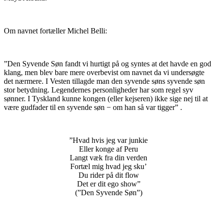
Om navnet fortæller Michel Belli:
”Den Syvende Søn fandt vi hurtigt på og syntes at det havde en god
klang, men blev bare mere overbevist om navnet da vi undersøgte
det nærmere. I Vesten tillagde man den syvende søns syvende søn
stor betydning. Legendernes personligheder har som regel syv
sønner. I Tyskland kunne kongen (eller kejseren) ikke sige nej til at
være gudfader til en syvende søn − om han så var tigger” .
”Hvad hvis jeg var junkie
Eller konge af Peru
Langt væk fra din verden
Fortæl mig hvad jeg sku’
Du rider på dit flow
Det er dit ego show”
(”Den Syvende Søn”)