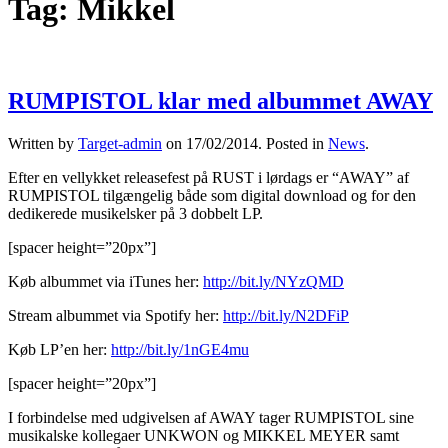
Tag:
Mikkel
RUMPISTOL klar med albummet AWAY
Written by
Target-admin
on
17/02/2014
. Posted in
News
.
Efter en vellykket releasefest på RUST i lørdags er “AWAY” af
RUMPISTOL tilgængelig både som digital download og for den
dedikerede musikelsker på 3 dobbelt LP.
[spacer height=”20px”]
Køb albummet via iTunes her:
http://bit.ly/NYzQMD
Stream albummet via Spotify her:
http://bit.ly/N2DFiP
Køb LP’en her:
http://bit.ly/1nGE4mu
[spacer height=”20px”]
I forbindelse med udgivelsen af AWAY tager RUMPISTOL sine
musikalske kollegaer UNKWON og MIKKEL MEYER samt