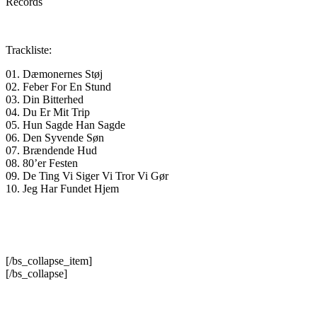
Records
Trackliste:
01. Dæmonernes Støj
02. Feber For En Stund
03. Din Bitterhed
04. Du Er Mit Trip
05. Hun Sagde Han Sagde
06. Den Syvende Søn
07. Brændende Hud
08. 80’er Festen
09. De Ting Vi Siger Vi Tror Vi Gør
10. Jeg Har Fundet Hjem
[/bs_collapse_item]
[/bs_collapse]