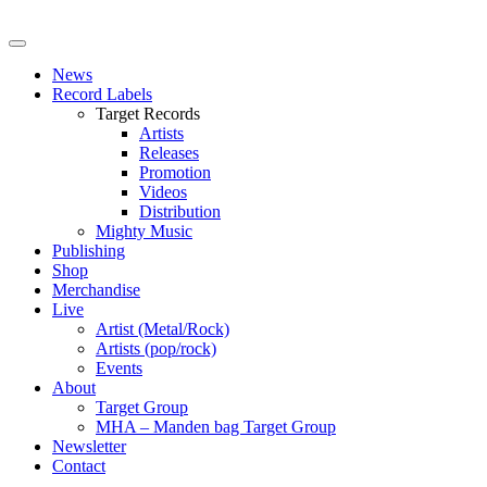
News
Record Labels
Target Records
Artists
Releases
Promotion
Videos
Distribution
Mighty Music
Publishing
Shop
Merchandise
Live
Artist (Metal/Rock)
Artists (pop/rock)
Events
About
Target Group
MHA – Manden bag Target Group
Newsletter
Contact