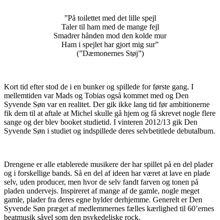
–
”På toilettet med det lille spejl
Taler til ham med de mange fejl
Smadrer hånden mod den kolde mur
Ham i spejlet har gjort mig sur”
(”Dæmonernes Støj”)
Kort tid efter stod de i en bunker og spillede for første gang. I
mellemtiden var Mads og Tobias også kommet med og Den
Syvende Søn var en realitet. Der gik ikke lang tid før ambitionerne
fik dem til at aftale at Michel skulle gå hjem og få skrevet nogle flere
sange og der blev booket studietid. I vinteren 2012/13 gik Den
Syvende Søn i studiet og indspillede deres selvbetitlede debutalbum.
Drengene er alle etablerede musikere der har spillet på en del plader
og i forskellige bands. Så en del af ideen har været at lave en plade
selv, uden producer, men hvor de selv fandt farven og tonen på
pladen undervejs. Inspireret af mange af de gamle, nogle meget
gamle, plader fra deres egne hylder derhjemme. Generelt er Den
Syvende Søn præget af medlemmernes fælles kærlighed til 60’ernes
beatmusik såvel som den psykedeliske rock.