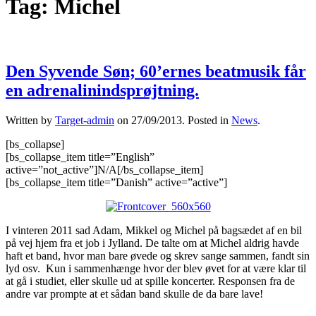
Tag:
Michel
Den Syvende Søn; 60’ernes beatmusik får
en adrenalinindsprøjtning.
Written by
Target-admin
on
27/09/2013
. Posted in
News
.
[bs_collapse]
[bs_collapse_item title=”English”
active=”not_active”]N/A[/bs_collapse_item]
[bs_collapse_item title=”Danish” active=”active”]
I vinteren 2011 sad Adam, Mikkel og Michel på bagsædet af en bil
på vej hjem fra et job i Jylland. De talte om at Michel aldrig havde
haft et band, hvor man bare øvede og skrev sange sammen, fandt sin
lyd osv. Kun i sammenhænge hvor der blev øvet for at være klar til
at gå i studiet, eller skulle ud at spille koncerter. Responsen fra de
andre var prompte at et sådan band skulle de da bare lave!