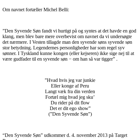
Om navnet fortæller Michel Belli:
”Den Syvende Søn fandt vi hurtigt på og syntes at det havde en god
klang, men blev bare mere overbevist om navnet da vi undersøgte
det nærmere. I Vesten tillagde man den syvende søns syvende søn
stor betydning. Legendernes personligheder har som regel syv
sønner. I Tyskland kunne kongen (eller kejseren) ikke sige nej til at
være gudfader til en syvende søn − om han så var tigger” .
”Hvad hvis jeg var junkie
Eller konge af Peru
Langt væk fra din verden
Fortæl mig hvad jeg sku’
Du rider på dit flow
Det er dit ego show”
(”Den Syvende Søn”)
“Den Syvende Søn” udkommer d. 4. november 2013 på Target