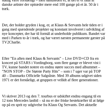
stadig være forståeligt – men sandheden er, at det er et fåtal af
danske artister der optræder mere end 100 gange på et år. 50 år i
træk.
Det, der holder gryden i kog, er, at Klaus & Servants hele tiden er i
gang med spændende projekter og konstant involveret i udvikling af
nye koncepter, der har til formål at underholde publikum. Bandet var
med i Parken to år i træk, og har været næsten permanente gæster på
TV2Charlie.
Efter ”En aften med Klaus & Servants” – Live DVD+CD fra en
koncert på STARS i Vordingborg, som flere gange er blevet vist i
TV, kunne bandet notere en endnu større succes med albummet –
”NON STOP – De Største Party Hits” – som i 7 uger var på TOP
40 – Danmarks Officielle Salgsliste. Med 39 albums udgivet siden
1971 er det forståeligt, at gruppen er vellidt af flere generationer.
Vi skriver 2013 og den 7. tourbus er udskiftet endnu engang til en
12 tons Mercedes lastbil – så nu er der friske hestekræfter til at følge
op på en sprit ny udgivelse fra Klaus Og Servants. Det aktuelle