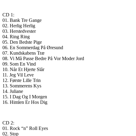
CD 1:
01. Bank Tre Gange
02. Herlig Herlig
03. Herstedvester
04. Ring Ring
05. Den Bedste Pige
06. En Sommerdag På Øresund
07. Kundskabens Træ
08. Vi Må Passe Bedre På Vor Moder Jord
09. Som En Vind
10. Når Et Hjerte Slår
11. Jeg Vil Leve
12. Første Lille Trin
13. Sommerens Kys
14. Juliane
15. I Dag Og I Morgen
16. Himlen Er Hos Dig
CD 2:
01. Rock “n” Roll Eyes
02. Stop