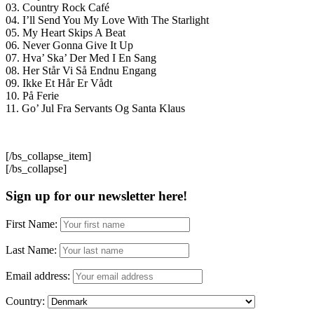
03. Country Rock Café
04. I’ll Send You My Love With The Starlight
05. My Heart Skips A Beat
06. Never Gonna Give It Up
07. Hva’ Ska’ Der Med I En Sang
08. Her Står Vi Så Endnu Engang
09. Ikke Et Hår Er Vådt
10. På Ferie
11. Go’ Jul Fra Servants Og Santa Klaus
[/bs_collapse_item]
[/bs_collapse]
Sign up for our newsletter here!
First Name:
Last Name:
Email address:
Country: