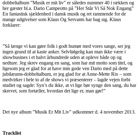
dobbeltalbum ”Musik er mit liv” er således nummer 40 i rækken og
her gæster bl.a. Dario Campeotto på ”Her Står Vi Så Nok Engang”
En fantastisk sjældenhed i dansk musik og ret rammende for de
mange udgivelser som Klaus Og Servants har bag sig. Klaus
forklarer:
”Så længe vi kan gøre folk i godt humør med vores sange, ser jeg
ingen grund til at kaste anker. Selvfølgelig kan man ikke være i
showbusines i et halvt århundrede uden at opleve både op og
nedture. Jeg skrev engang en sang, som har mit motto som titel, og
ligesom jeg er glad for at have min gode ven Dario med på dette
jubilæums-dobbeltalbum, er jeg glad for at Anne-Mette Rix – som
medvirker i hele to af de shows vi præsenterer – lagde vejen forbi
studiet og sagde: Syn’s du ikke, at vi lige bør synge den sang, du har
skrevet, som fortæller, hvordan det lige er, man gør!”
Det nye album ”Musik Er Mit Liv” udkommer d. 4 november 2013.
Tracklist