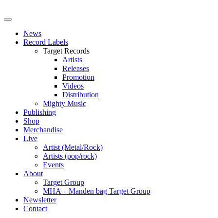
News
Record Labels
Target Records
Artists
Releases
Promotion
Videos
Distribution
Mighty Music
Publishing
Shop
Merchandise
Live
Artist (Metal/Rock)
Artists (pop/rock)
Events
About
Target Group
MHA – Manden bag Target Group
Newsletter
Contact