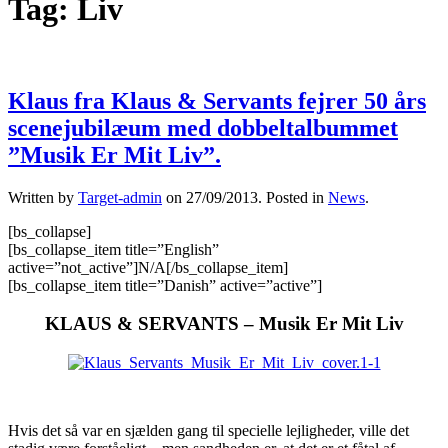
Tag:
Liv
Klaus fra Klaus & Servants fejrer 50 års
scenejubilæum med dobbeltalbummet
”Musik Er Mit Liv”.
Written by
Target-admin
on
27/09/2013
. Posted in
News
.
[bs_collapse]
[bs_collapse_item title=”English”
active=”not_active”]N/A[/bs_collapse_item]
[bs_collapse_item title=”Danish” active=”active”]
KLAUS & SERVANTS – Musik Er Mit Liv
Hvis det så var en sjælden gang til specielle lejligheder, ville det