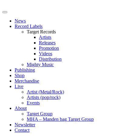
News
Record Labels
Target Records
Artists
Releases
Promotion
Videos
Distribution
Mighty Music
Publishing
Shop
Merchandise
Live
Artist (Metal/Rock)
Artists (pop/rock)
Events
About
Target Group
MHA – Manden bag Target Group
Newsletter
Contact