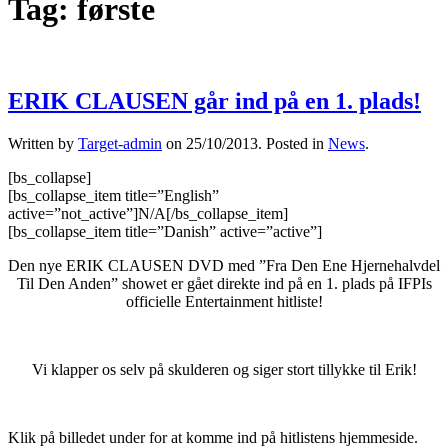
Tag:
første
ERIK CLAUSEN går ind på en 1. plads!
Written by
Target-admin
on
25/10/2013
. Posted in
News
.
[bs_collapse]
[bs_collapse_item title=”English”
active=”not_active”]N/A[/bs_collapse_item]
[bs_collapse_item title=”Danish” active=”active”]
Den nye ERIK CLAUSEN DVD med ”Fra Den Ene Hjernehalvdel
Til Den Anden” showet er gået direkte ind på en 1. plads på IFPIs
officielle Entertainment hitliste!
.
Vi klapper os selv på skulderen og siger stort tillykke til Erik!
Klik på billedet under for at komme ind på hitlistens hjemmeside.