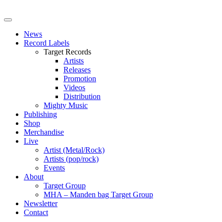
News
Record Labels
Target Records
Artists
Releases
Promotion
Videos
Distribution
Mighty Music
Publishing
Shop
Merchandise
Live
Artist (Metal/Rock)
Artists (pop/rock)
Events
About
Target Group
MHA – Manden bag Target Group
Newsletter
Contact