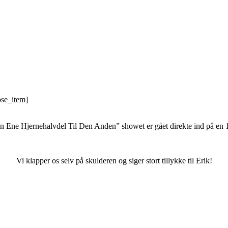
pse_item]
ernehalvdel Til Den Anden” showet er gået direkte ind på en 1. plad
.
Vi klapper os selv på skulderen og siger stort tillykke til Erik!