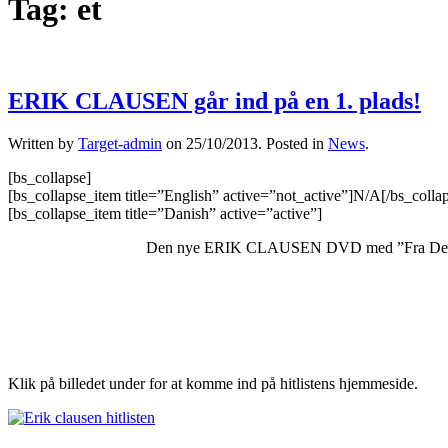
Tag:
et
ERIK CLAUSEN går ind på en 1. plads!
Written by
Target-admin
on
25/10/2013
. Posted in
News
.
[bs_collapse]
[bs_collapse_item title=”English” active=”not_active”]N/A[/bs_colla
[bs_collapse_item title=”Danish” active=”active”]
Den nye ERIK CLAUSEN DVD med ”Fra Den Ene Hj
Klik på billedet under for at komme ind på hitlistens hjemmeside.