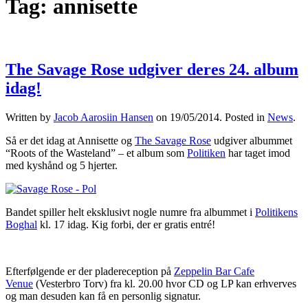
Tag:
annisette
The Savage Rose udgiver deres 24. album
idag!
Written by
Jacob Aarosiin Hansen
on
19/05/2014
. Posted in
News
.
Så er det idag at Annisette og
The Savage Rose
udgiver albummet
“Roots of the Wasteland” – et album som
Politiken
har taget imod
med kyshånd og 5 hjerter.
Bandet spiller helt eksklusivt nogle numre fra albummet i
Politikens
Boghal
kl. 17 idag. Kig forbi, der er gratis entré!
Efterfølgende er der pladereception på
Zeppelin Bar Cafe
Venue
(Vesterbro Torv) fra kl. 20.00 hvor CD og LP kan erhverves
og man desuden kan få en personlig signatur.