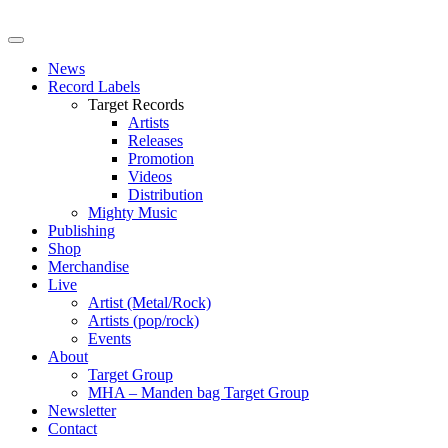
News
Record Labels
Target Records
Artists
Releases
Promotion
Videos
Distribution
Mighty Music
Publishing
Shop
Merchandise
Live
Artist (Metal/Rock)
Artists (pop/rock)
Events
About
Target Group
MHA – Manden bag Target Group
Newsletter
Contact