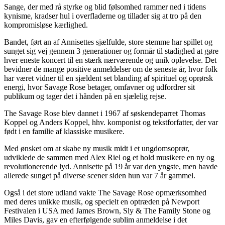
Sange, der med rå styrke og blid følsomhed rammer ned i tidens
kynisme, kradser hul i overfladerne og tillader sig at tro på den
kompromisløse kærlighed.
Bandet, ført an af Annisettes sjælfulde, store stemme har spillet og
sunget sig vej gennem 3 generationer og formår til stadighed at gøre
hver eneste koncert til en stærk nærværende og unik oplevelse. Det
bevidner de mange positive anmeldelser om de seneste år, hvor folk
har været vidner til en sjældent set blanding af spirituel og oprørsk
energi, hvor Savage Rose betager, omfavner og udfordrer sit
publikum og tager det i hånden på en sjælelig rejse.
The Savage Rose blev dannet i 1967 af søskendeparret Thomas
Koppel og Anders Koppel, hhv. komponist og tekstforfatter, der var
født i en familie af klassiske musikere.
Med ønsket om at skabe ny musik midt i et ungdomsoprør,
udviklede de sammen med Alex Riel og et hold musikere en ny og
revolutionerende lyd. Annisette på 19 år var den yngste, men havde
allerede sunget på diverse scener siden hun var 7 år gammel.
Også i det store udland vakte The Savage Rose opmærksomhed
med deres unikke musik, og specielt en optræden på Newport
Festivalen i USA med James Brown, Sly & The Family Stone og
Miles Davis, gav en efterfølgende sublim anmeldelse i det