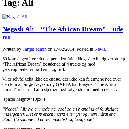
Tag:
Ali
Negash Ali – “The African Dream” – ude
nu
Written by
Target-admin
on
17/02/2014
. Posted in
News
.
Så kom dagen hvor den super talentfulde Negash Ali udgiver sin ep
“The African Dream” bestående af 4 tracks og med
gæsteoptrædener fra Temu og Siff.
Vi er selvfølgelig ikke de eneste, der ikke kan få armene ned over
den kun 23 årige Negash, og GAFFA har forsynet “The African
Dream” med 5 ud af 6 stjerner med følgende ord med på vejen:
[spacer height=”10px”]
“Negash Alis lyd er moderne, cool og en blanding af forskellige
undergenrer. Det er hverken mørkt eller lyst og mere hårdt end
blødt. På samme tid er det melodisk og fængende”