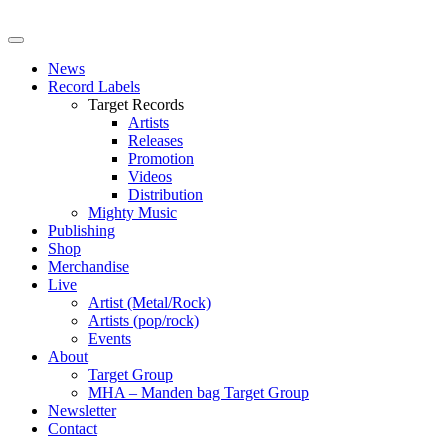
News
Record Labels
Target Records
Artists
Releases
Promotion
Videos
Distribution
Mighty Music
Publishing
Shop
Merchandise
Live
Artist (Metal/Rock)
Artists (pop/rock)
Events
About
Target Group
MHA – Manden bag Target Group
Newsletter
Contact