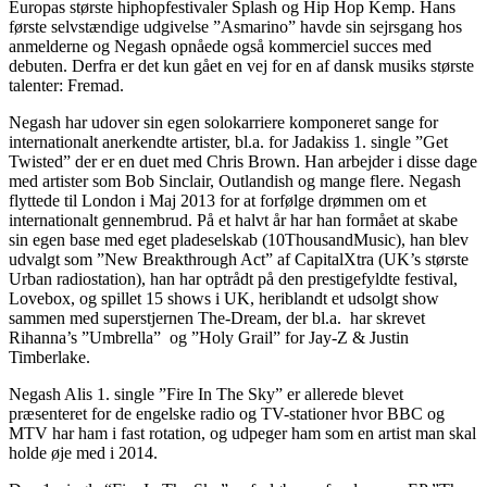
Europas største hiphopfestivaler Splash og Hip Hop Kemp. Hans
første selvstændige udgivelse ”Asmarino” havde sin sejrsgang hos
anmelderne og Negash opnåede også kommerciel succes med
debuten. Derfra er det kun gået en vej for en af dansk musiks største
talenter: Fremad.
Negash har udover sin egen solokarriere komponeret sange for
internationalt anerkendte artister, bl.a. for Jadakiss 1. single ”Get
Twisted” der er en duet med Chris Brown. Han arbejder i disse dage
med artister som Bob Sinclair, Outlandish og mange flere. Negash
flyttede til London i Maj 2013 for at forfølge drømmen om et
internationalt gennembrud. På et halvt år har han formået at skabe
sin egen base med eget pladeselskab (10ThousandMusic), han blev
udvalgt som ”New Breakthrough Act” af CapitalXtra (UK’s største
Urban radiostation), han har optrådt på den prestigefyldte festival,
Lovebox, og spillet 15 shows i UK, heriblandt et udsolgt show
sammen med superstjernen The-Dream, der bl.a. har skrevet
Rihanna’s ”Umbrella” og ”Holy Grail” for Jay-Z & Justin
Timberlake.
Negash Alis 1. single ”Fire In The Sky” er allerede blevet
præsenteret for de engelske radio og TV-stationer hvor BBC og
MTV har ham i fast rotation, og udpeger ham som en artist man skal
holde øje med i 2014.