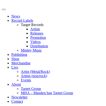
News
Record Labels
Target Records
Artists
Releases
Promotion
Videos
Distribution
Mighty Music
Publishing
Shop
Merchandise
Live
Artist (Metal/Rock)
Artists (pop/rock)
Events
About
Target Group
MHA – Manden bag Target Group
Newsletter
Contact