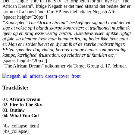
Den 1. single “Fire In The Sky” er forløberen for den nye EP ”The
African Dream”. Ifølge Negash er det med afstand det bedste der er
kommet fra hans hånd. Om EP’ens titel udtaler Negash Ali:
[spacer height=”20px”]
“Konceptet ”The African Dream” beskæftiger sig med hvad det vil
sige at vokse op i blandt skarpe kontraster; et traditionelt muslimsk
hjem og en progressiv vestlig verden. Tilstedeværelsen af ikke rigtigt
at føle sig hjemme hvor man kommer fra, og heller ikke hvor man
er. Man er i stedet blevet en dynamik af de stærke modsætninger.
EP’en spænder dog vidt og berører mange emner som personlige
kampe, kærlighed, frustration, og relationer til familien etc.”
[spacer height=”20px”]
“The African Dream” udkommer via Target Group d. 17. februar.
Trackliste:
01. African Dream
02. Fire In The Sky
03. Outlaw
04. What You Got
[/bs_collapse_item]
[/bs_collapse]