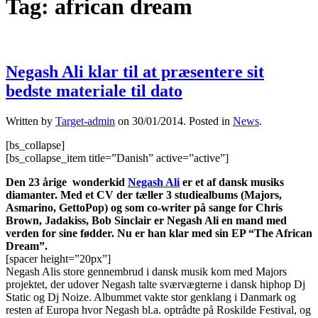
Tag:
african dream
Negash Ali klar til at præsentere sit
bedste materiale til dato
Written by
Target-admin
on
30/01/2014
. Posted in
News
.
[bs_collapse]
[bs_collapse_item title=”Danish” active=”active”]
Den 23 årige
wonderkid
Negash Ali
er et af dansk musiks
diamanter. Med et CV der tæller 3 studiealbums (Majors,
Asmarino, GettoPop) og som co-writer på sange for Chris
Brown, Jadakiss, Bob Sinclair er Negash Ali en mand med
verden for sine fødder. Nu er han klar med sin EP “The African
Dream”.
[spacer height=”20px”]
Negash Alis store gennembrud i dansk musik kom med Majors
projektet, der udover Negash talte sværvægterne i dansk hiphop Dj
Static og Dj Noize. Albummet vakte stor genklang i Danmark og
resten af Europa hvor Negash bl.a. optrådte på Roskilde Festival, og