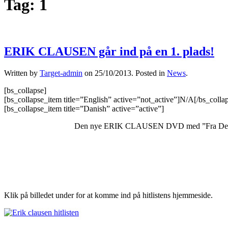
Tag:
1
ERIK CLAUSEN går ind på en 1. plads!
Written by
Target-admin
on
25/10/2013
. Posted in
News
.
[bs_collapse]
[bs_collapse_item title=”English” active=”not_active”]N/A[/bs_colla
[bs_collapse_item title=”Danish” active=”active”]
Den nye ERIK CLAUSEN DVD med ”Fra Den Ene Hj
Klik på billedet under for at komme ind på hitlistens hjemmeside.