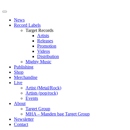
News
Record Labels
Target Records
Artists
Releases
Promotion
Videos
Distribution
Mighty Music
Publishing
Shop
Merchandise
Live
Artist (Metal/Rock)
Artists (pop/rock)
Events
About
Target Group
MHA – Manden bag Target Group
Newsletter
Contact