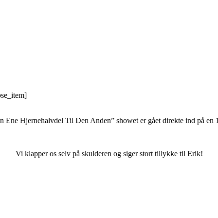
pse_item]
ernehalvdel Til Den Anden” showet er gået direkte ind på en 1. plad
.
Vi klapper os selv på skulderen og siger stort tillykke til Erik!