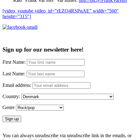
Køb “Frank Var Her” via Itunes:
http://bit.ly/FrankVarHer
[video_youtube video_id=”rEZO4RSPqAE” width=”560″
height=”315″]
Sign up for our newsletter here!
First Name:
Last Name:
Email address:
Country:
Genre
You can always unsubscribe via unsubscribe link in the emails, or