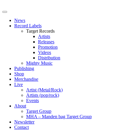
News
Record Labels
Target Records
Artists
Releases
Promotion
Videos
Distribution
Mighty Music
Publishing
Shop
Merchandise
Live
Artist (Metal/Rock)
Artists (pop/rock)
Events
About
Target Group
MHA – Manden bag Target Group
Newsletter
Contact