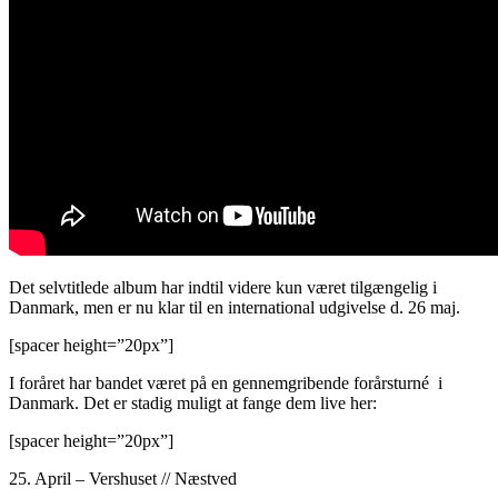
Det selvtitlede album har indtil videre kun været tilgængelig i
Danmark, men er nu klar til en international udgivelse d. 26 maj.
[spacer height=”20px”]
I foråret har bandet været på en gennemgribende forårsturné i
Danmark. Det er stadig muligt at fange dem live her:
[spacer height=”20px”]
25. April – Vershuset // Næstved