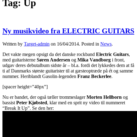
Tag:
Up
Ny musikvideo fra ELECTRIC GUITARS
Written by
Target-admin
on
16/04/2014
. Posted in
News
.
Det vakte megen opsigt da det danske rockband
Electric Guitars
,
med guitaristerne
Søren Andersen
og
Mika Vandborg
i front,
udgav deres debutalbum sidste år – bl.a. fordi det lykkedes dem at få
ti af Danmarks største guitarister til at gæsteoptræde på ét og samme
nummer. Heriblandt Gasolin-legenden
Franz Beckerlee
.
[spacer height=”40px”]
Nu er bandet, der også tæller trommeslager
Morten Hellborn
og
bassist
Peter Kjøbsted
, klar med en sprit ny video til nummeret
“Break It Up”. Se den her: