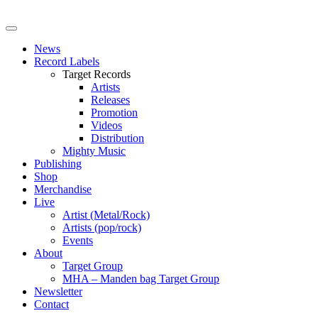
News
Record Labels
Target Records
Artists
Releases
Promotion
Videos
Distribution
Mighty Music
Publishing
Shop
Merchandise
Live
Artist (Metal/Rock)
Artists (pop/rock)
Events
About
Target Group
MHA – Manden bag Target Group
Newsletter
Contact