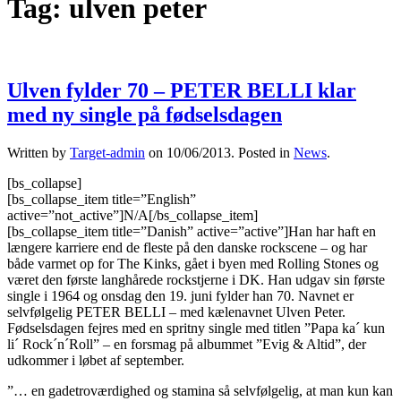
Tag:
ulven peter
Ulven fylder 70 – PETER BELLI klar
med ny single på fødselsdagen
Written by
Target-admin
on
10/06/2013
. Posted in
News
.
[bs_collapse]
[bs_collapse_item title=”English”
active=”not_active”]N/A[/bs_collapse_item]
[bs_collapse_item title=”Danish” active=”active”]Han har haft en
længere karriere end de fleste på den danske rockscene – og har
både varmet op for The Kinks, gået i byen med Rolling Stones og
været den første langhårede rockstjerne i DK. Han udgav sin første
single i 1964 og onsdag den 19. juni fylder han 70. Navnet er
selvfølgelig PETER BELLI – med kælenavnet Ulven Peter.
Fødselsdagen fejres med en spritny single med titlen ”Papa ka´ kun
li´ Rock´n´Roll” – en forsmag på albummet ”Evig & Altid”, der
udkommer i løbet af september.
”… en gadetroværdighed og stamina så selvfølgelig, at man kun kan