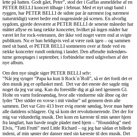
lette på hatten. Godt gået, Peter”, stod der i Gaffas anmeldelse af en
PETER BELLI koncert tilbage i februar. Med et nyt ungt band i
ryggen, har PETER BELLI de sidste par år nærmest (og nærmest
naturstridigt) været bedre end nogensinde på scenen. En alvorlig
sygdom, gjorde desværre at PETER BELLI de seneste måneder har
måttet aflyse en lang række koncerter, hvilket på ingen måder har
været let for rock-veteranen, der ikke ved noget værre end at svigte
publikum. Nu er han heldigvis ved at være rask igen – og sammen
med sit band, er PETER BELLI sommeren over at finde ved en
række koncerter rundt omkring i landet. Den afbrudte indendørs-
turne genoptages i september, i forbindelse med udgivelsen af det
nye album.
Om den nye single siger PETER BELLI selv:
”Når jeg synger ”Papa ka kun li Rock´n´Roll”, så er det fordi det er
den musik jeg er opflasket med. Det var det eneste der sagde mig
noget da jeg var ung. Kan du forestille dig at gå ned igennem Gl.
Holte en varm forårssøndag, hvor alle vinduerne står åbne og der
lyder ”Der sidder en vovse i mit vindue” ud gennem dem alle
sammen. Det var Giro 413 hver evig eneste søndag, hvor man hørte
alle datidens schlagere. Og så kom det revolutionerende. Det der for
mig var vidunderlig musik. Der kom en kæreste til min søster hjem
fra langfart, han havde nogle plader med hjem – ”Hounddog” med
Elvis, ”Tutti Frutti” med Little Richard – og jeg har sådan et billede
indeni, af min søster der danser med sin kæreste til den musik. Det