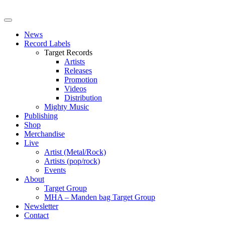
News
Record Labels
Target Records
Artists
Releases
Promotion
Videos
Distribution
Mighty Music
Publishing
Shop
Merchandise
Live
Artist (Metal/Rock)
Artists (pop/rock)
Events
About
Target Group
MHA – Manden bag Target Group
Newsletter
Contact