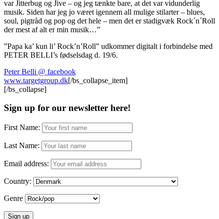
var Jitterbug og Jive – og jeg tænkte bare, at det var vidunderlig
musik. Siden har jeg jo været igennem all mulige stilarter – blues,
soul, pigtråd og pop og det hele – men det er stadigvæk Rock´n´Roll
der mest af alt er min musik…”
”Papa ka’ kun li’ Rock’n’Roll” udkommer digitalt i forbindelse med
PETER BELLI’s fødselsdag d. 19/6.
Peter Belli @ facebook
www.targetgroup.dk
[/bs_collapse_item]
[/bs_collapse]
Sign up for our newsletter here!
First Name:
Last Name:
Email address:
Country:
Genre