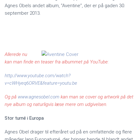
Agnes Obels andet album, ”Aventine”, der er på gaden 30.
september 2013.
Allerede nu
kan man finde en teaser fra albummet på YouTube:
http://www.youtube.com/watch?
v=cWHyeq6ORVE&feature=youtu.be
Og på
www.agnesobel.com
kan man se cover og artwork på det
nye album og naturligvis læse mere om udgivelsen.
Stor turné i Europa
Agnes Obel drager til efteråret ud på en omfattende og flere
måneder lang Europaturné, der bringer hende til blandt andet