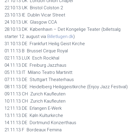
21.10.13 UK London Union Chapel
22.10.13 UK Bristol Colston 2
23.10.13 IE Dublin Vicar Street
24.10.13 UK Glasgow CCA
28.10.13 DK København – Det Kongelige Teater (billetsalg
starter 12. august via
Billetlugen.dk
)
31.10.13 DE Frankfurt Heilig Geist Kirche
01.11.13 B Brussel Cirque Royal
02.11.13 LUX Esch Rockhal
04.11.13 DE Freiburg Jazzhaus
05.11.13 IT Milano Teatro Martinitt
07.11.13 DE Stuttgart Theaterhaus
08.11.13 DE Heidelberg Heiliggeistkirche (Enjoy Jazz Festival)
09.11.13 CH Zurich Kaufleuten
10.11.13 CH Zurich Kaufleuten
12.11.13 DE Erlangen E-Werk
13.11.13 DE Køln Kulturkirche
14.11.13 DE Dortmund Konzerthaus
21.11.13 F Bordeaux Femina