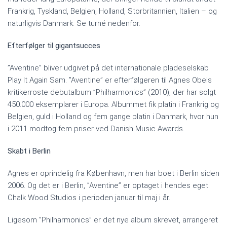
Frankrig, Tyskland, Belgien, Holland, Storbritannien, Italien – og
naturligvis Danmark. Se turné nedenfor.
Efterfølger til gigantsucces
”Aventine” bliver udgivet på det internationale pladeselskab
Play It Again Sam. ”Aventine” er efterfølgeren til Agnes Obels
kritikerroste debutalbum ”Philharmonics” (2010), der har solgt
450.000 eksemplarer i Europa. Albummet fik platin i Frankrig og
Belgien, guld i Holland og fem gange platin i Danmark, hvor hun
i 2011 modtog fem priser ved Danish Music Awards.
Skabt i Berlin
Agnes er oprindelig fra København, men har boet i Berlin siden
2006. Og det er i Berlin, ”Aventine” er optaget i hendes eget
Chalk Wood Studios i perioden januar til maj i år.
Ligesom ”Philharmonics” er det nye album skrevet, arrangeret