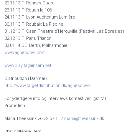
22.11.13 F Rennes Opera
23.11.13 F Rouen le 106
24.11.13 F Lyon Auditorium Lumière
30.11.13 F Roubaix La Piscine
01.12.13 F Caen Theatre d’Herouville (Festival Les Boreales)
02.12.13 F Paris Trianon
03.01.14 DE Berlin, Philharmonie
www.agnesobel.com
www.playitagainsam.net
Distribution i Danmark:
http://www.targetdistribution.dk/agnesobel/
For yderligere info og interviews kontakt venligst MT
Promotion
Maria Theessink 26 22 67 11 /
maria@theessink.dk
[/bs_collapse_item]