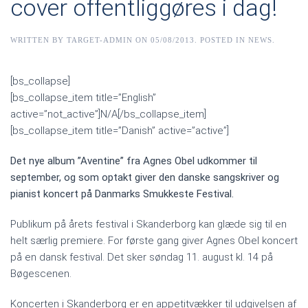
cover offentliggøres i dag!
WRITTEN BY
TARGET-ADMIN
ON
05/08/2013
. POSTED IN
NEWS
.
[bs_collapse]
[bs_collapse_item title=”English”
active=”not_active”]N/A[/bs_collapse_item]
[bs_collapse_item title=”Danish” active=”active”]
Det nye album ”Aventine” fra Agnes Obel udkommer til
september, og som optakt giver den danske sangskriver og
pianist koncert på Danmarks Smukkeste Festival.
Publikum på årets festival i Skanderborg kan glæde sig til en
helt særlig premiere. For første gang giver Agnes Obel koncert
på en dansk festival. Det sker søndag 11. august kl. 14 på
Bøgescenen.
Koncerten i Skanderborg er en appetitvækker til udgivelsen af