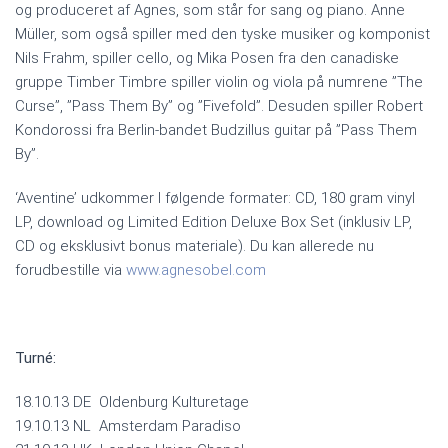
og produceret af Agnes, som står for sang og piano. Anne
Müller, som også spiller med den tyske musiker og komponist
Nils Frahm, spiller cello, og Mika Posen fra den canadiske
gruppe Timber Timbre spiller violin og viola på numrene ”The
Curse”, ”Pass Them By” og ”Fivefold”. Desuden spiller Robert
Kondorossi fra Berlin-bandet Budzillus guitar på ”Pass Them
By”.
‘Aventine’ udkommer I følgende formater: CD, 180 gram vinyl
LP, download og Limited Edition Deluxe Box Set (inklusiv LP,
CD og eksklusivt bonus materiale). Du kan allerede nu
forudbestille via
www.agnesobel.com
Turné:
18.10.13 DE Oldenburg Kulturetage
19.10.13 NL Amsterdam Paradiso