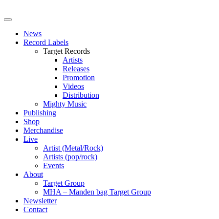
News
Record Labels
Target Records
Artists
Releases
Promotion
Videos
Distribution
Mighty Music
Publishing
Shop
Merchandise
Live
Artist (Metal/Rock)
Artists (pop/rock)
Events
About
Target Group
MHA – Manden bag Target Group
Newsletter
Contact