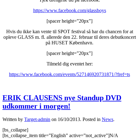
https://www.facebook.com/glassboys
[spacer height=”20px”]
Hvis du ikke kan vente til SPOT festival så har du chancen for at
opleve GLASS m. fl. allerede den 22. februar til deres debutkoncert
på HUSET København.
[spacer height=”20px”]
Tilmeld dig eventet her:
https://www.facebook.com/events/527146920731871/?fref=ts
ERIK CLAUSENS nye Standup DVD
udkommer i morgen!
Written by
Target-admin
on
16/10/2013
. Posted in
News
.
[bs_collapse]
[bs_collapse_item title=”English” active=”not_active”]N/A