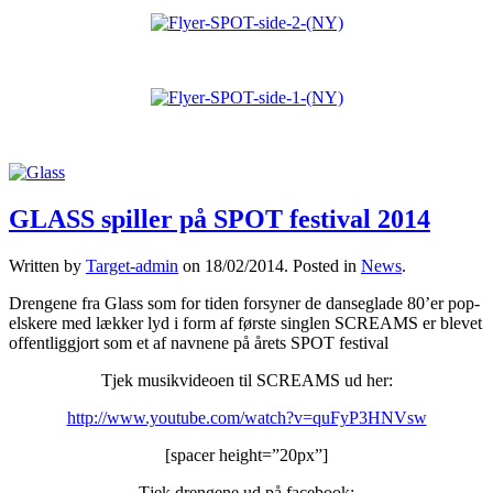
GLASS spiller på SPOT festival 2014
Written by
Target-admin
on
18/02/2014
. Posted in
News
.
Drengene fra Glass som for tiden forsyner de danseglade 80’er pop-
elskere med lækker lyd i form af første singlen SCREAMS er blevet
offentliggjort som et af navnene på årets SPOT festival
Tjek musikvideoen til SCREAMS ud her:
http://www.youtube.com/watch?v=quFyP3HNVsw
[spacer height=”20px”]
Tjek drengene ud på facebook: