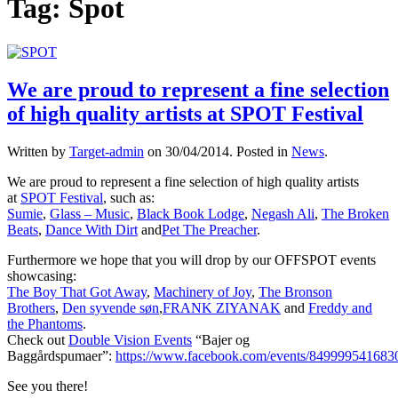
Tag:
Spot
We are proud to represent a fine selection
of high quality artists at SPOT Festival
Written by
Target-admin
on
30/04/2014
. Posted in
News
.
We are proud to represent a fine selection of high quality artists
at
SPOT Festival
, such as:
Sumie
,
Glass – Music
,
Black Book Lodge
,
Negash Ali
,
The Broken
Beats
,
Dance With Dirt
and
Pet The Preacher
.
Furthermore we hope that you will drop by our OFFSPOT events
showcasing:
The Boy That Got Away
,
Machinery of Joy
,
The Bronson
Brothers
,
Den syvende søn
,
FRANK ZIYANAK
and
Freddy and
the Phantoms
.
Check out
Double Vision Events
“Bajer og
Baggårdspumaer”:
https://www.facebook.com/events/849999541683
See you there!