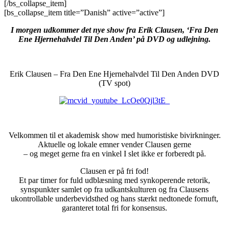
[/bs_collapse_item]
[bs_collapse_item title=”Danish” active=”active”]
I morgen udkommer det nye show fra Erik Clausen, ‘Fra Den
Ene Hjernehalvdel Til Den Anden’ på DVD og udlejning.
–
Erik Clausen – Fra Den Ene Hjernehalvdel Til Den Anden DVD
(TV spot)
Velkommen til et akademisk show med humoristiske bivirkninger.
Aktuelle og lokale emner vender Clausen gerne
– og meget gerne fra en vinkel I slet ikke er forberedt på.
Clausen er på fri fod!
Et par timer for fuld udblæsning med synkoperende retorik,
synspunkter samlet op fra udkantskulturen og fra Clausens
ukontrollable underbevidsthed og hans stærkt nedtonede fornuft,
garanteret total fri for konsensus.
–