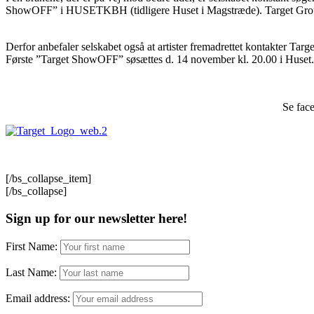
ShowOFF” i HUSETKBH (tidligere Huset i Magstræde). Target Group invi
–
Derfor anbefaler selskabet også at artister fremadrettet kontakter Tar
Første ”Target ShowOFF” søsættes d. 14 november kl. 20.00 i Huset.
–
Se fac
[/bs_collapse_item]
[/bs_collapse]
Sign up for our newsletter here!
First Name:
Last Name:
Email address: