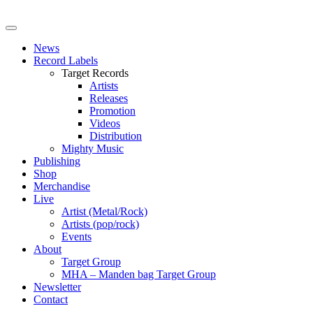
News
Record Labels
Target Records
Artists
Releases
Promotion
Videos
Distribution
Mighty Music
Publishing
Shop
Merchandise
Live
Artist (Metal/Rock)
Artists (pop/rock)
Events
About
Target Group
MHA – Manden bag Target Group
Newsletter
Contact