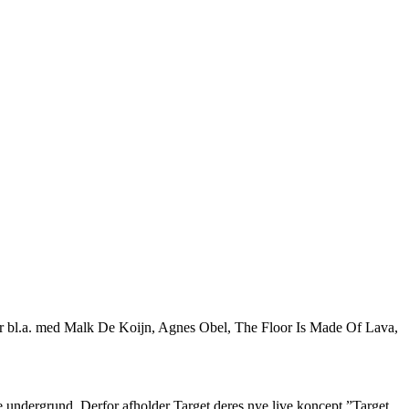
jder bl.a. med Malk De Koijn, Agnes Obel, The Floor Is Made Of Lava,
e undergrund. Derfor afholder Target deres nye live koncept ”Target