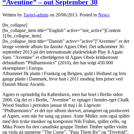
“Aventine” – out September 30
Written by
Target-admin
on
20/06/2013
. Posted in
News
.
[bs_collapse]
[bs_collapse_item title=”English” active=”not_active”]Content
1[/bs_collapse_item]
[bs_collapse_item title=”Danish” active=”active”]”Aventine” er det
længe ventede album fra danske Agnes Obel. Det udkommer 30.
september 2013 på det internationale pladeselskab Play It Again
Sam. ”Aventine” er efterfølgeren til Agnes Obels kritikerroste
debutalbum ”Philharmonics” (2010), der har solgt 450.000
eksemplarer i Europa.
Albummet fik platin i Frankrig og Belgien, guld i Holland og fem
gange platin i Danmark, hvor hun i 2011 modtog fem priser ved
Danish Music Awards.
Agnes er oprindelig fra København, men har boet i Berlin siden
2006. Og det er i Berlin, ”Aventine” er optaget i hendes eget Chalk
Wood Studios i perioden januar til maj i år. Ligesom
”Philharmonics” er det nye album skrevet, arrangeret og produceret
af Agnes, som står for sang og piano. Anne Müller, som også spiller
med den tyske musiker og komponist Nils Frahm, spiller cello, og
Mika Posen fra den canadiske gruppe Timber Timbre spiller violin
og viola på numrene ”The Curse”, ”Pass Them By” og ”Fivefold”.