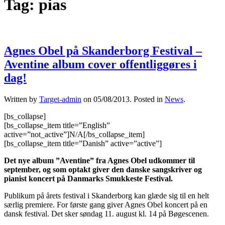
Tag:
pias
Agnes Obel på Skanderborg Festival –
Aventine album cover offentliggøres i
dag!
Written by
Target-admin
on
05/08/2013
. Posted in
News
.
[bs_collapse]
[bs_collapse_item title=”English”
active=”not_active”]N/A[/bs_collapse_item]
[bs_collapse_item title=”Danish” active=”active”]
Det nye album ”Aventine” fra Agnes Obel udkommer til
september, og som optakt giver den danske sangskriver og
pianist koncert på Danmarks Smukkeste Festival.
Publikum på årets festival i Skanderborg kan glæde sig til en helt
særlig premiere. For første gang giver Agnes Obel koncert på en
dansk festival. Det sker søndag 11. august kl. 14 på Bøgescenen.