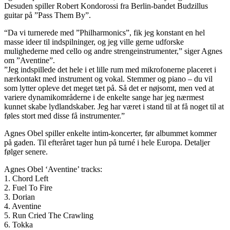
Desuden spiller Robert Kondorossi fra Berlin-bandet Budzillus
guitar på ”Pass Them By”.
“Da vi turnerede med ”Philharmonics”, fik jeg konstant en hel
masse ideer til indspilninger, og jeg ville gerne udforske
mulighederne med cello og andre strengeinstrumenter,” siger Agnes
om ”Aventine”.
”Jeg indspillede det hele i et lille rum med mikrofonerne placeret i
nærkontakt med instrument og vokal. Stemmer og piano – du vil
som lytter opleve det meget tæt på. Så det er nøjsomt, men ved at
variere dynamikområderne i de enkelte sange har jeg nærmest
kunnet skabe lydlandskaber. Jeg har været i stand til at få noget til at
føles stort med disse få instrumenter.”
Agnes Obel spiller enkelte intim-koncerter, før albummet kommer
på gaden. Til efteråret tager hun på turné i hele Europa. Detaljer
følger senere.
Agnes Obel ‘Aventine’ tracks:
1. Chord Left
2. Fuel To Fire
3. Dorian
4. Aventine
5. Run Cried The Crawling
6. Tokka