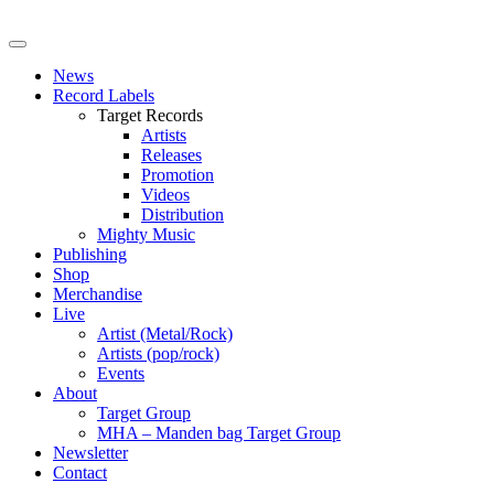
News
Record Labels
Target Records
Artists
Releases
Promotion
Videos
Distribution
Mighty Music
Publishing
Shop
Merchandise
Live
Artist (Metal/Rock)
Artists (pop/rock)
Events
About
Target Group
MHA – Manden bag Target Group
Newsletter
Contact