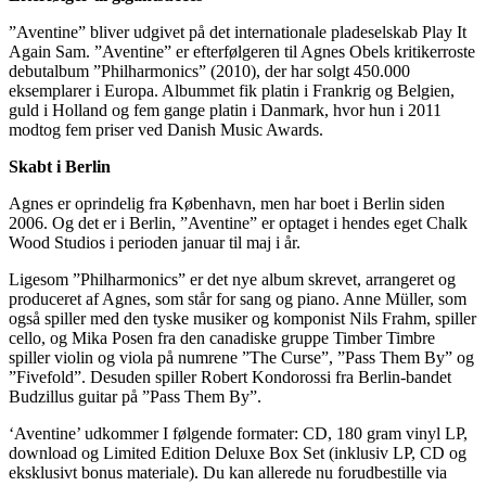
”Aventine” bliver udgivet på det internationale pladeselskab Play It
Again Sam. ”Aventine” er efterfølgeren til Agnes Obels kritikerroste
debutalbum ”Philharmonics” (2010), der har solgt 450.000
eksemplarer i Europa. Albummet fik platin i Frankrig og Belgien,
guld i Holland og fem gange platin i Danmark, hvor hun i 2011
modtog fem priser ved Danish Music Awards.
Skabt i Berlin
Agnes er oprindelig fra København, men har boet i Berlin siden
2006. Og det er i Berlin, ”Aventine” er optaget i hendes eget Chalk
Wood Studios i perioden januar til maj i år.
Ligesom ”Philharmonics” er det nye album skrevet, arrangeret og
produceret af Agnes, som står for sang og piano. Anne Müller, som
også spiller med den tyske musiker og komponist Nils Frahm, spiller
cello, og Mika Posen fra den canadiske gruppe Timber Timbre
spiller violin og viola på numrene ”The Curse”, ”Pass Them By” og
”Fivefold”. Desuden spiller Robert Kondorossi fra Berlin-bandet
Budzillus guitar på ”Pass Them By”.
‘Aventine’ udkommer I følgende formater: CD, 180 gram vinyl LP,
download og Limited Edition Deluxe Box Set (inklusiv LP, CD og
eksklusivt bonus materiale). Du kan allerede nu forudbestille via