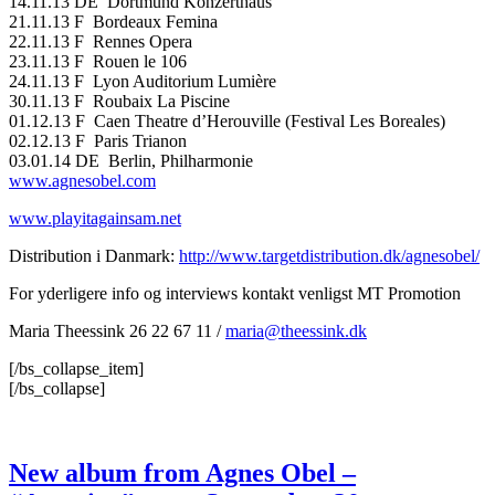
14.11.13 DE Dortmund Konzerthaus
21.11.13 F Bordeaux Femina
22.11.13 F Rennes Opera
23.11.13 F Rouen le 106
24.11.13 F Lyon Auditorium Lumière
30.11.13 F Roubaix La Piscine
01.12.13 F Caen Theatre d’Herouville (Festival Les Boreales)
02.12.13 F Paris Trianon
03.01.14 DE Berlin, Philharmonie
www.agnesobel.com
www.playitagainsam.net
Distribution i Danmark:
http://www.targetdistribution.dk/agnesobel/
For yderligere info og interviews kontakt venligst MT Promotion
Maria Theessink 26 22 67 11 /
maria@theessink.dk
[/bs_collapse_item]
[/bs_collapse]
New album from Agnes Obel –