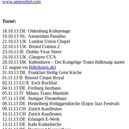
www.agnesobel.com
Turné:
18.10.13 DE Oldenburg Kulturetage
19.10.13 NL Amsterdam Paradiso
21.10.13 UK London Union Chapel
22.10.13 UK Bristol Colston 2
23.10.13 IE Dublin Vicar Street
24.10.13 UK Glasgow CCA
28.10.13 DK København – Det Kongelige Teater (billetsalg starter
12. august via
Billetlugen.dk
)
31.10.13 DE Frankfurt Heilig Geist Kirche
01.11.13 B Brussel Cirque Royal
02.11.13 LUX Esch Rockhal
04.11.13 DE Freiburg Jazzhaus
05.11.13 IT Milano Teatro Martinitt
07.11.13 DE Stuttgart Theaterhaus
08.11.13 DE Heidelberg Heiliggeistkirche (Enjoy Jazz Festival)
09.11.13 CH Zurich Kaufleuten
10.11.13 CH Zurich Kaufleuten
12.11.13 DE Erlangen E-Werk
13.11.13 DE Køln Kulturkirche