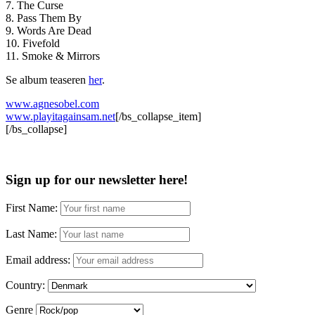
7. The Curse
8. Pass Them By
9. Words Are Dead
10. Fivefold
11. Smoke & Mirrors
Se album teaseren
her
.
www.agnesobel.com
www.playitagainsam.net
[/bs_collapse_item]
[/bs_collapse]
Sign up for our newsletter here!
First Name:
Last Name:
Email address:
Country:
Genre