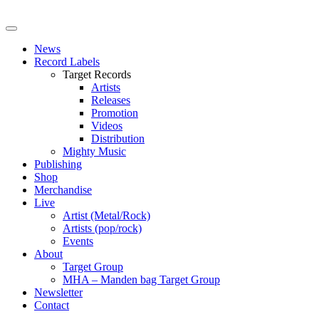
News
Record Labels
Target Records
Artists
Releases
Promotion
Videos
Distribution
Mighty Music
Publishing
Shop
Merchandise
Live
Artist (Metal/Rock)
Artists (pop/rock)
Events
About
Target Group
MHA – Manden bag Target Group
Newsletter
Contact