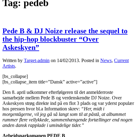
Tag:
pedeb
Pede B & DJ Noize release the sequel to
the hip-hop blockbuster “Over
Askeskyen”
Written by
Target-admin
on
14/02/2013
. Posted in
News
,
Current
Artists
.
[bs_collapse]
[bs_collapse_item title=”Dansk” active=”active”]
Den 8. april udkommer efterfølgeren til det anmelderroste
samarbejde mellem Pede B og verdenskendte DJ Noize. Over
Askeskyen strøg direkte ind på en flot 3 plads og var yderst populær
hos pressen hvor bl.a Information skrev:
“Her, midt i
morgentågerne, vil jeg gå så langt som til at påstå, at albummet
rummer flere vellykkede, sammenhængende fortællinger end nogen
anden dansk rapplade i umindelige tider.”
Arbejdsnarkomanen PEDE B