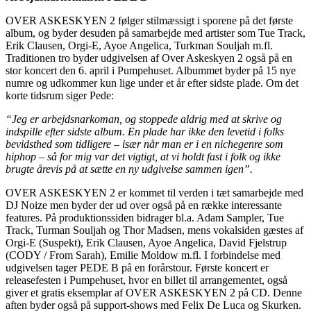
OVER ASKESKYEN 2 følger stilmæssigt i sporene på det første
album, og byder desuden på samarbejde med artister som Tue Track,
Erik Clausen, Orgi-E, Ayoe Angelica, Turkman Souljah m.fl.
Traditionen tro byder udgivelsen af Over Askeskyen 2 også på en
stor koncert den 6. april i Pumpehuset. Albummet byder på 15 nye
numre og udkommer kun lige under et år efter sidste plade. Om det
korte tidsrum siger Pede:
“Jeg er arbejdsnarkoman, og stoppede aldrig med at skrive og
indspille efter sidste album. En plade har ikke den levetid i folks
bevidsthed som tidligere – især når man er i en nichegenre som
hiphop – så for mig var det vigtigt, at vi holdt fast i folk og ikke
brugte årevis på at sætte en ny udgivelse sammen igen”.
OVER ASKESKYEN 2 er kommet til verden i tæt samarbejde med
DJ Noize men byder der ud over også på en række interessante
features. På produktionssiden bidrager bl.a. Adam Sampler, Tue
Track, Turman Souljah og Thor Madsen, mens vokalsiden gæstes af
Orgi-E (Suspekt), Erik Clausen, Ayoe Angelica, David Fjelstrup
(CODY / From Sarah), Emilie Moldow m.fl. I forbindelse med
udgivelsen tager PEDE B på en forårstour. Første koncert er
releasefesten i Pumpehuset, hvor en billet til arrangementet, også
giver et gratis eksemplar af OVER ASKESKYEN 2 på CD. Denne
aften byder også på support-shows med Felix De Luca og Skurken.