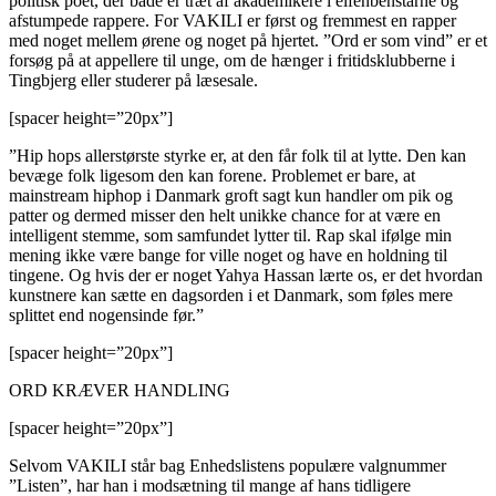
politisk poet, der både er træt af akademikere i elfenbenstårne og
afstumpede rappere. For VAKILI er først og fremmest en rapper
med noget mellem ørene og noget på hjertet. ”Ord er som vind” er et
forsøg på at appellere til unge, om de hænger i fritidsklubberne i
Tingbjerg eller studerer på læsesale.
[spacer height=”20px”]
”Hip hops allerstørste styrke er, at den får folk til at lytte. Den kan
bevæge folk ligesom den kan forene. Problemet er bare, at
mainstream hiphop i Danmark groft sagt kun handler om pik og
patter og dermed misser den helt unikke chance for at være en
intelligent stemme, som samfundet lytter til. Rap skal ifølge min
mening ikke være bange for ville noget og have en holdning til
tingene. Og hvis der er noget Yahya Hassan lærte os, er det hvordan
kunstnere kan sætte en dagsorden i et Danmark, som føles mere
splittet end nogensinde før.”
[spacer height=”20px”]
ORD KRÆVER HANDLING
[spacer height=”20px”]
Selvom VAKILI står bag Enhedslistens populære valgnummer
”Listen”, har han i modsætning til mange af hans tidligere