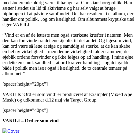
medstuderende aldrig været tilhænger af Christiansborgpolitik. Han
sætter i stedet sin lid til aktivisme og har selv valgt at bruge
hiphoppen til at påvirke samfundet. Det har resulteret i et album, der
handler om politik…og om kærlighed. Om albummets kryptiske titel
siger VAKILI:
”Vind er en af de letteste men også stærkeste kræfter i naturen. Men
den kan forsvinde fra det ene øjeblik til det andet. Og ligesom vind,
kan ord være så lette at sige og samtidig så stærke, at de kan skabe
en hel ny virkelighed – men denne virkelighed falder sammen, det
øjeblik ordene forsvinder og ikke følges op ad handling. I mine øjne,
er dette en smuk sandhed – at ord kræver handling – og det gælder
både i politik men især også i kærlighed, de to centrale temaer på
albummet.”
[spacer height=”20px”]
VAKILIs ’Ord er som vind’ er produceret af Exampler (Mixed Ape
Music) og udkommer d.12 maj via Target Group.
[spacer height=”40px”]
VAKILI – Ord er som vind