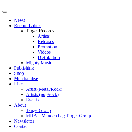
News
Record Labels
Target Records
Artists
Releases
Promotion
Videos
Distribution
Mighty Music
Publishing
Shop
Merchandise
Live
Artist (Metal/Rock)
Artists (pop/rock)
Events
About
Target Group
MHA – Manden bag Target Group
Newsletter
Contact