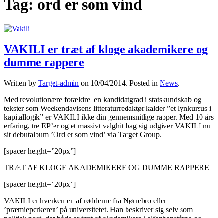
Tag:
ord er som vind
VAKILI er træt af kloge akademikere og
dumme rappere
Written by
Target-admin
on
10/04/2014
. Posted in
News
.
Med revolutionære forældre, en kandidatgrad i statskundskab og
tekster som Weekendavisens litteraturredaktør kalder ”et lynkursus i
kapitallogik” er VAKILI ikke din gennemsnitlige rapper. Med 10 års
erfaring, tre EP’er og et massivt valghit bag sig udgiver VAKILI nu
sit debutalbum ’Ord er som vind’ via Target Group.
[spacer height=”20px”]
TRÆT AF KLOGE AKADEMIKERE OG DUMME RAPPERE
[spacer height=”20px”]
VAKILI er hverken en af rødderne fra Nørrebro eller
’præmieperkeren’ på universitetet. Han beskriver sig selv som