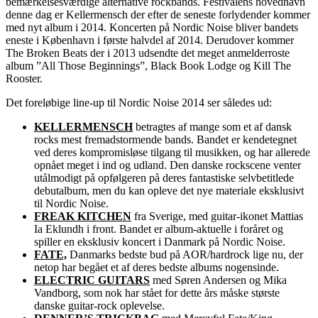
bemærkelsesværdige alternative rockbands. Festivalens hovednavn
denne dag er Kellermensch der efter de seneste forlydender kommer
med nyt album i 2014. Koncerten på Nordic Noise bliver bandets
eneste i København i første halvdel af 2014. Derudover kommer
The Broken Beats der i 2013 udsendte det meget anmelderroste
album ”All Those Beginnings”, Black Book Lodge og Kill The
Rooster.
Det foreløbige line-up til Nordic Noise 2014 ser således ud:
KELLERMENSCH
betragtes af mange som et af dansk
rocks mest fremadstormende bands. Bandet er kendetegnet
ved deres kompromisløse tilgang til musikken, og har allerede
opnået meget i ind og udland. Den danske rockscene venter
utålmodigt på opfølgeren på deres fantastiske selvbetitlede
debutalbum, men du kan opleve det nye materiale eksklusivt
til Nordic Noise.
FREAK KITCHEN
fra Sverige, med guitar-ikonet Mattias
Ia Eklundh i front. Bandet er album-aktuelle i foråret og
spiller en eksklusiv koncert i Danmark på Nordic Noise.
FATE,
Danmarks bedste bud på AOR/hardrock lige nu, der
netop har begået et af deres bedste albums nogensinde.
ELECTRIC GUITARS
med Søren Andersen og Mika
Vandborg, som nok har stået for dette års måske største
danske guitar-rock oplevelse.