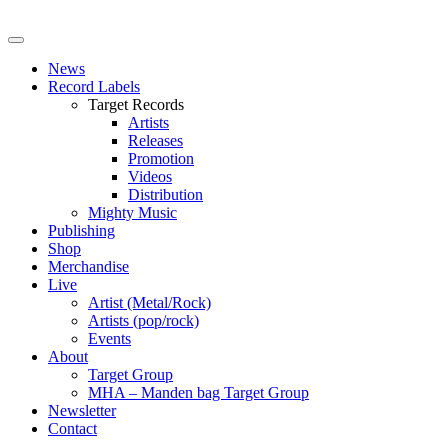
News
Record Labels
Target Records
Artists
Releases
Promotion
Videos
Distribution
Mighty Music
Publishing
Shop
Merchandise
Live
Artist (Metal/Rock)
Artists (pop/rock)
Events
About
Target Group
MHA – Manden bag Target Group
Newsletter
Contact