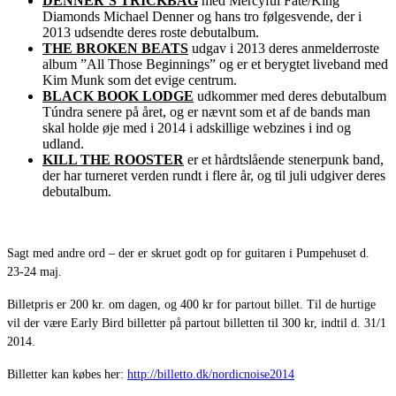
DENNER’S TRICKBAG
med Mercyful Fate/King
Diamonds Michael Denner og hans tro følgesvende, der i
2013 udsendte deres roste debutalbum.
THE BROKEN BEATS
udgav i 2013 deres anmelderroste
album ”All Those Beginnings” og er et berygtet liveband med
Kim Munk som det evige centrum.
BLACK BOOK LODGE
udkommer med deres debutalbum
Túndra senere på året, og er nævnt som et af de bands man
skal holde øje med i 2014 i adskillige webzines i ind og
udland.
KILL THE ROOSTER
er et hårdtslående stenerpunk band,
der har turneret verden rundt i flere år, og til juli udgiver deres
debutalbum.
Sagt med andre ord – der er skruet godt op for guitaren i Pumpehuset d.
23-24 maj.
Billetpris er 200 kr. om dagen, og 400 kr for partout billet. Til de hurtige
vil der være Early Bird billetter på partout billetten til 300 kr, indtil d. 31/1
2014.
Billetter kan købes her:
http://billetto.dk/nordicnoise2014