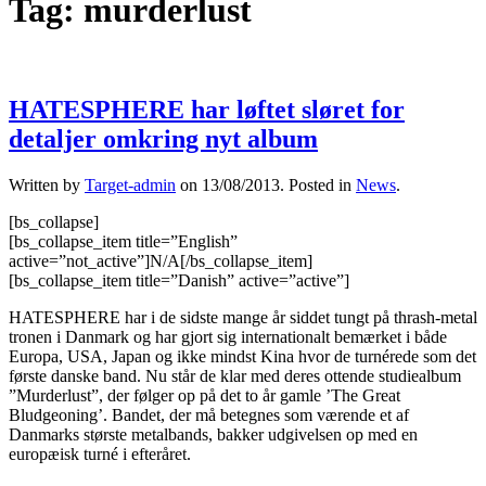
Tag:
murderlust
HATESPHERE har løftet sløret for
detaljer omkring nyt album
Written by
Target-admin
on
13/08/2013
. Posted in
News
.
[bs_collapse]
[bs_collapse_item title=”English”
active=”not_active”]N/A[/bs_collapse_item]
[bs_collapse_item title=”Danish” active=”active”]
HATESPHERE har i de sidste mange år siddet tungt på thrash-metal
tronen i Danmark og har gjort sig internationalt bemærket i både
Europa, USA, Japan og ikke mindst Kina hvor de turnérede som det
første danske band. Nu står de klar med deres ottende studiealbum
”Murderlust”, der følger op på det to år gamle ’The Great
Bludgeoning’. Bandet, der må betegnes som værende et af
Danmarks største metalbands, bakker udgivelsen op med en
europæisk turné i efteråret.