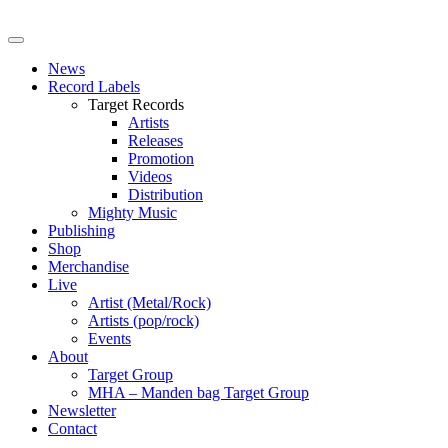
News
Record Labels
Target Records
Artists
Releases
Promotion
Videos
Distribution
Mighty Music
Publishing
Shop
Merchandise
Live
Artist (Metal/Rock)
Artists (pop/rock)
Events
About
Target Group
MHA – Manden bag Target Group
Newsletter
Contact