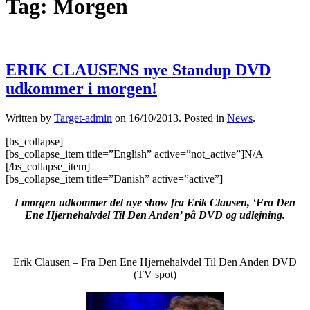
Tag:
Morgen
ERIK CLAUSENS nye Standup DVD
udkommer i morgen!
Written by
Target-admin
on
16/10/2013
. Posted in
News
.
[bs_collapse]
[bs_collapse_item title=”English” active=”not_active”]N/A
[/bs_collapse_item]
[bs_collapse_item title=”Danish” active=”active”]
I morgen udkommer det nye show fra Erik Clausen, ‘Fra Den
Ene Hjernehalvdel Til Den Anden’ på DVD og udlejning.
–
Erik Clausen – Fra Den Ene Hjernehalvdel Til Den Anden DVD
(TV spot)