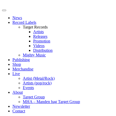
News
Record Labels
Target Records
Artists
Releases
Promotion
Videos
Distribution
Mighty Music
Publishing
Shop
Merchandise
Live
Artist (Metal/Rock)
Artists (pop/rock)
Events
About
Target Group
MHA – Manden bag Target Group
Newsletter
Contact