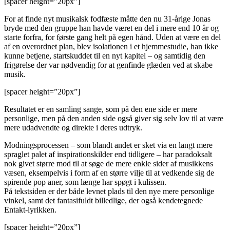
[spacer height=”20px”]
For at finde nyt musikalsk fodfæste måtte den nu 31-årige Jonas
bryde med den gruppe han havde været en del i mere end 10 år og
starte forfra, for første gang helt på egen hånd. Uden at være en del
af en overordnet plan, blev isolationen i et hjemmestudie, han ikke
kunne betjene, startskuddet til en nyt kapitel – og samtidig den
frigørelse der var nødvendig for at genfinde glæden ved at skabe
musik.
[spacer height=”20px”]
Resultatet er en samling sange, som på den ene side er mere
personlige, men på den anden side også giver sig selv lov til at være
mere udadvendte og direkte i deres udtryk.
Modningsprocessen – som blandt andet er sket via en langt mere
spraglet palet af inspirationskilder end tidligere – har paradoksalt
nok givet større mod til at søge de mere enkle sider af musikkens
væsen, eksempelvis i form af en større vilje til at vedkende sig de
spirende pop aner, som længe har spøgt i kulissen.
På tekstsiden er der både levnet plads til den nye mere personlige
vinkel, samt det fantasifuldt billedlige, der også kendetegnede
Entakt-lyrikken.
[spacer height=”20px”]