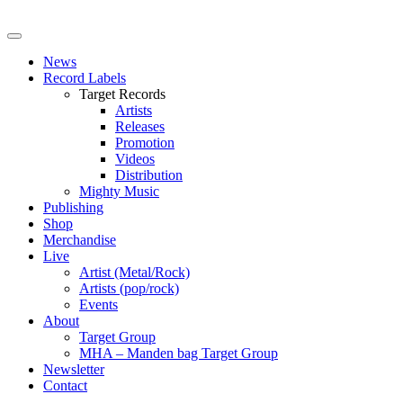
News
Record Labels
Target Records
Artists
Releases
Promotion
Videos
Distribution
Mighty Music
Publishing
Shop
Merchandise
Live
Artist (Metal/Rock)
Artists (pop/rock)
Events
About
Target Group
MHA – Manden bag Target Group
Newsletter
Contact