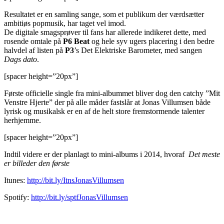
Resultatet er en samling sange, som et publikum der værdsætter
ambitiøs popmusik, har taget vel imod.
De digitale smagsprøver til fans har allerede indikeret dette, med
rosende omtale på
P6 Beat
og hele syv ugers placering i den bedre
halvdel af listen på
P3
’s Det Elektriske Barometer, med sangen
Dags dato
.
[spacer height=”20px”]
Første officielle single fra mini-albummet bliver dog den catchy ”Mit
Venstre Hjerte” der på alle måder fastslår at Jonas Villumsen både
lyrisk og musikalsk er en af de helt store fremstormende talenter
herhjemme.
[spacer height=”20px”]
Indtil videre er der planlagt to mini-albums i 2014, hvoraf
Det meste
er billeder den første
Itunes:
http://bit.ly/ItnsJonasVillumsen
Spotify:
http://bit.ly/sptfJonasVillumsen