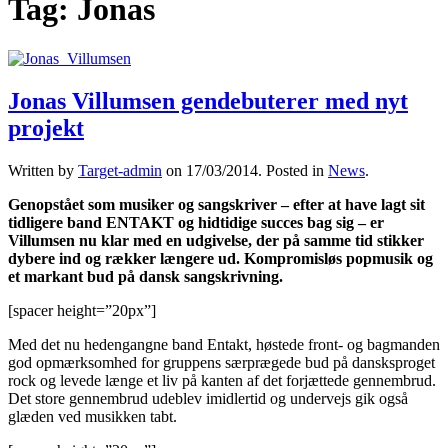
Tag:
Jonas
Jonas Villumsen gendebuterer med nyt
projekt
Written by
Target-admin
on
17/03/2014
. Posted in
News
.
Genopstået som musiker og sangskriver – efter at have lagt sit
tidligere band ENTAKT og hidtidige succes bag sig – er
Villumsen nu klar med en udgivelse, der på samme tid stikker
dybere ind og rækker længere ud. Kompromisløs popmusik og
et markant bud på dansk sangskrivning.
[spacer height=”20px”]
Med det nu hedengangne band Entakt, høstede front- og bagmanden
god opmærksomhed for gruppens særprægede bud på dansksproget
rock og levede længe et liv på kanten af det forjættede gennembrud.
Det store gennembrud udeblev imidlertid og undervejs gik også
glæden ved musikken tabt.