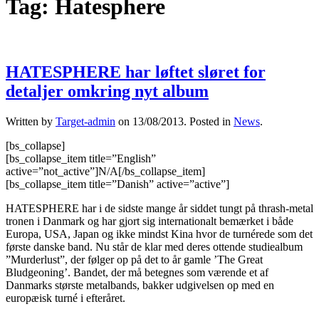
Tag:
Hatesphere
HATESPHERE har løftet sløret for
detaljer omkring nyt album
Written by
Target-admin
on
13/08/2013
. Posted in
News
.
[bs_collapse]
[bs_collapse_item title=”English”
active=”not_active”]N/A[/bs_collapse_item]
[bs_collapse_item title=”Danish” active=”active”]
HATESPHERE har i de sidste mange år siddet tungt på thrash-metal
tronen i Danmark og har gjort sig internationalt bemærket i både
Europa, USA, Japan og ikke mindst Kina hvor de turnérede som det
første danske band. Nu står de klar med deres ottende studiealbum
”Murderlust”, der følger op på det to år gamle ’The Great
Bludgeoning’. Bandet, der må betegnes som værende et af
Danmarks største metalbands, bakker udgivelsen op med en
europæisk turné i efteråret.