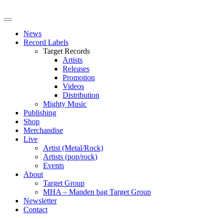
News
Record Labels
Target Records
Artists
Releases
Promotion
Videos
Distribution
Mighty Music
Publishing
Shop
Merchandise
Live
Artist (Metal/Rock)
Artists (pop/rock)
Events
About
Target Group
MHA – Manden bag Target Group
Newsletter
Contact