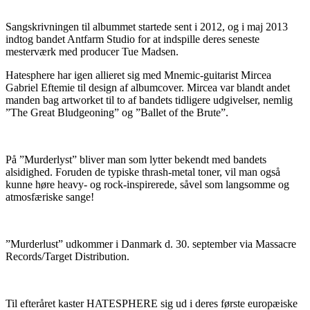
Sangskrivningen til albummet startede sent i 2012, og i maj 2013
indtog bandet Antfarm Studio for at indspille deres seneste
mesterværk med producer Tue Madsen.
Hatesphere har igen allieret sig med Mnemic-guitarist Mircea
Gabriel Eftemie til design af albumcover. Mircea var blandt andet
manden bag artworket til to af bandets tidligere udgivelser, nemlig
”The Great Bludgeoning” og ”Ballet of the Brute”.
På ”Murderlyst” bliver man som lytter bekendt med bandets
alsidighed. Foruden de typiske thrash-metal toner, vil man også
kunne høre heavy- og rock-inspirerede, såvel som langsomme og
atmosfæriske sange!
”Murderlust” udkommer i Danmark d. 30. september via Massacre
Records/Target Distribution.
Til efteråret kaster HATESPHERE sig ud i deres første europæiske