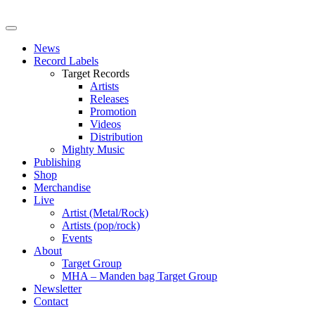
News
Record Labels
Target Records
Artists
Releases
Promotion
Videos
Distribution
Mighty Music
Publishing
Shop
Merchandise
Live
Artist (Metal/Rock)
Artists (pop/rock)
Events
About
Target Group
MHA – Manden bag Target Group
Newsletter
Contact