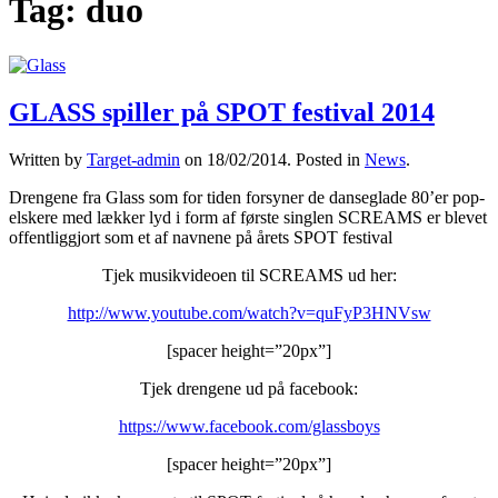
Tag:
duo
GLASS spiller på SPOT festival 2014
Written by
Target-admin
on
18/02/2014
. Posted in
News
.
Drengene fra Glass som for tiden forsyner de danseglade 80’er pop-
elskere med lækker lyd i form af første singlen SCREAMS er blevet
offentliggjort som et af navnene på årets SPOT festival
Tjek musikvideoen til SCREAMS ud her:
http://www.youtube.com/watch?v=quFyP3HNVsw
[spacer height=”20px”]
Tjek drengene ud på facebook:
https://www.facebook.com/glassboys
[spacer height=”20px”]