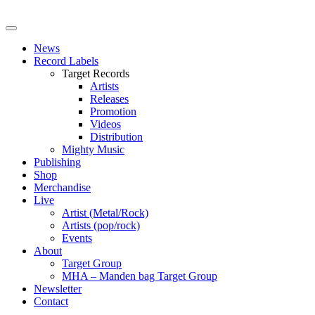
News
Record Labels
Target Records
Artists
Releases
Promotion
Videos
Distribution
Mighty Music
Publishing
Shop
Merchandise
Live
Artist (Metal/Rock)
Artists (pop/rock)
Events
About
Target Group
MHA – Manden bag Target Group
Newsletter
Contact