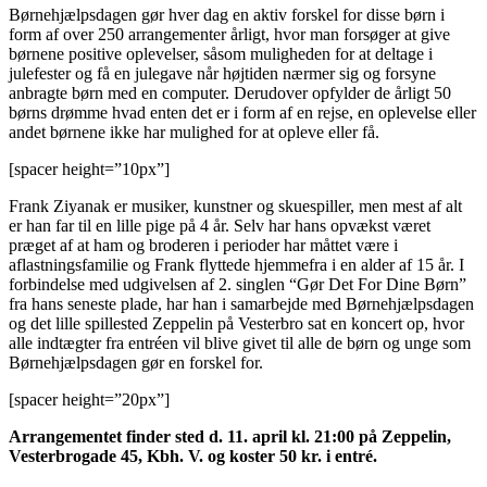
Børnehjælpsdagen gør hver dag en aktiv forskel for disse børn i
form af over 250 arrangementer årligt, hvor man forsøger at give
børnene positive oplevelser, såsom muligheden for at deltage i
julefester og få en julegave når højtiden nærmer sig og forsyne
anbragte børn med en computer. Derudover opfylder de årligt 50
børns drømme hvad enten det er i form af en rejse, en oplevelse eller
andet børnene ikke har mulighed for at opleve eller få.
[spacer height=”10px”]
Frank Ziyanak er musiker, kunstner og skuespiller, men mest af alt
er han far til en lille pige på 4 år. Selv har hans opvækst været
præget af at ham og broderen i perioder har måttet være i
aflastningsfamilie og Frank flyttede hjemmefra i en alder af 15 år. I
forbindelse med udgivelsen af 2. singlen “Gør Det For Dine Børn”
fra hans seneste plade, har han i samarbejde med Børnehjælpsdagen
og det lille spillested Zeppelin på Vesterbro sat en koncert op, hvor
alle indtægter fra entréen vil blive givet til alle de børn og unge som
Børnehjælpsdagen gør en forskel for.
[spacer height=”20px”]
Arrangementet finder sted d. 11. april kl. 21:00 på Zeppelin,
Vesterbrogade 45, Kbh. V. og koster 50 kr. i entré.