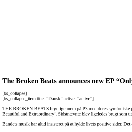
The Broken Beats announces new EP “Onl
[bs_collapse]
[bs_collapse_item title=”Dansk” active=”active”]
THE BROKEN BEATS brød igennem på P3 med deres symfoniske poprock
Beautiful and Extraordinary’. Sidstnævnte blev ligeledes brugt som 
Bandets musik har altid insisteret på at hylde livets positive sider. D