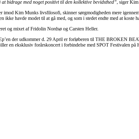
å at bidrage med noget positivt til den kollektive bevidsthed”
, siger Ki
tter imod Kim Munks livsfilosofi, skinner sørgmodigheden mere igenne
n ikke havde modet til at gå med, og som i stedet endte med at koste h
et og mixet af Fridolin Nordsø og Carsten Heller.
. Ep’en der udkommer d. 29 April er forløberen til THE BROKEN BEATS
r en eksklusiv forårskoncert i forbindelse med SPOT Festivalen på H