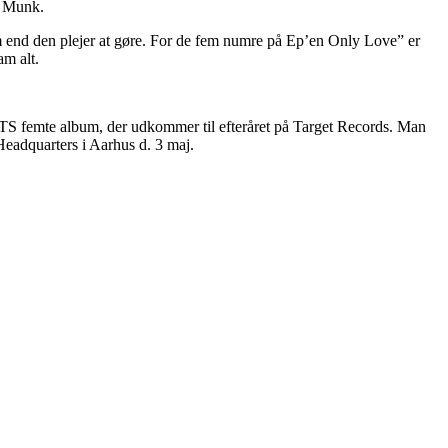
m Munk.
m end den plejer at gøre. For de fem numre på Ep’en Only Love” er
am alt.
 femte album, der udkommer til efteråret på Target Records. Man
eadquarters i Aarhus d. 3 maj.