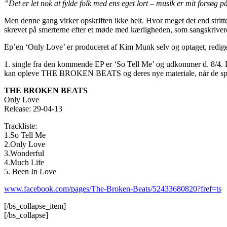
”Det er let nok at fylde folk med ens eget lort – musik er mit forsøg p
Men denne gang virker opskriften ikke helt. Hvor meget det end stri
skrevet på smerterne efter et møde med kærligheden, som sangskrivere
Ep’en ‘Only Love’ er produceret af Kim Munk selv og optaget, rediger
1. single fra den kommende EP er ‘So Tell Me’ og udkommer d. 8/4
kan opleve THE BROKEN BEATS og deres nye materiale, når de spille
THE BROKEN BEATS
Only Love
Release: 29-04-13
Trackliste:
1.So Tell Me
2.Only Love
3.Wonderful
4.Much Life
5. Been In Love
www.facebook.com/pages/The-Broken-Beats/52433680820?fref=ts
[/bs_collapse_item]
[/bs_collapse]