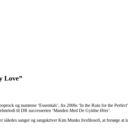
y Love”
 og numrene ‘Essentials’, fra 2006s ‘In the Ruin for the Perfect’, 
titelmelodi til DR successerien ‘Manden Med De Gyldne Ører’.
et er således sanger og sangskriver Kim Munks livsfilosofi, at forsøge at