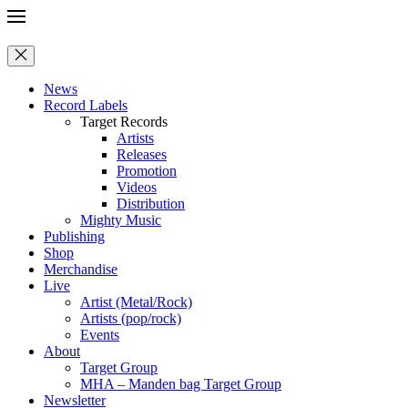
News
Record Labels
Target Records
Artists
Releases
Promotion
Videos
Distribution
Mighty Music
Publishing
Shop
Merchandise
Live
Artist (Metal/Rock)
Artists (pop/rock)
Events
About
Target Group
MHA – Manden bag Target Group
Newsletter