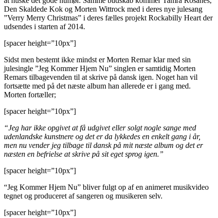
at huske det gode humør. Samme budskab kommer Tamra Rosanes,
Den Skaldede Kok og Morten Wittrock med i deres nye julesang
”Verry Merry Christmas” i deres fælles projekt Rockabilly Heart der
udsendes i starten af 2014.
[spacer height=”10px”]
Sidst men bestemt ikke mindst er Morten Remar klar med sin
julesingle ”Jeg Kommer Hjem Nu” singlen er samtidig Morten
Remars tilbagevenden til at skrive på dansk igen. Noget han vil
fortsætte med på det næste album han allerede er i gang med.
Morten fortæller;
[spacer height=”10px”]
“Jeg har ikke opgivet at få udgivet eller solgt nogle sange med
udenlandske kunstnere og det er da lykkedes en enkelt gang i år,
men nu vender jeg tilbage til dansk på mit næste album og det er
næsten en befrielse at skrive på sit eget sprog igen.”
[spacer height=”10px”]
“Jeg Kommer Hjem Nu” bliver fulgt op af en animeret musikvideo
tegnet og produceret af sangeren og musikeren selv.
[spacer height=”10px”]