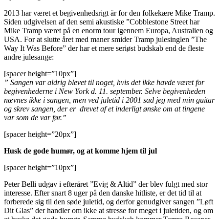
2013 har været et begivenhedsrigt år for den folkekære Mike Tramp.
Siden udgivelsen af den semi akustiske ”Cobblestone Street har
Mike Tramp været på en enorm tour igennem Europa, Australien og
USA. For at slutte året med maner smider Tramp julesinglen ”The
Way It Was Before” der har et mere seriøst budskab end de fleste
andre julesange:
[spacer height=”10px”]
” Sangen var aldrig blevet til noget, hvis det ikke havde været for
begivenhederne i New York d. 11. september. Selve begivenheden
nævnes ikke i sangen, men ved juletid i 2001 sad jeg med min guitar
og skrev sangen, der er drevet af et inderligt ønske om at tingene
var som de var før.”
[spacer height=”20px”]
Husk de gode humør, og at komme hjem til jul
[spacer height=”10px”]
Peter Belli udgav i efteråret ”Evig & Altid” der blev fulgt med stor
interesse. Efter snart 8 uger på den danske hitliste, er det tid til at
forberede sig til den søde juletid, og derfor genudgiver sangen ”Løft
Dit Glas” der handler om ikke at stresse for meget i juletiden, og om