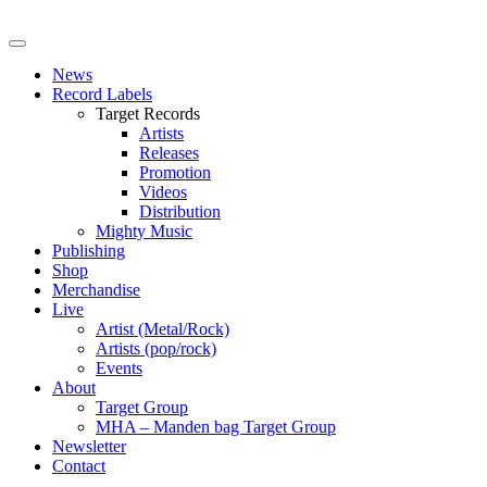
News
Record Labels
Target Records
Artists
Releases
Promotion
Videos
Distribution
Mighty Music
Publishing
Shop
Merchandise
Live
Artist (Metal/Rock)
Artists (pop/rock)
Events
About
Target Group
MHA – Manden bag Target Group
Newsletter
Contact