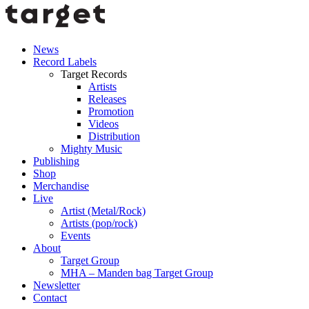
News
Record Labels
Target Records
Artists
Releases
Promotion
Videos
Distribution
Mighty Music
Publishing
Shop
Merchandise
Live
Artist (Metal/Rock)
Artists (pop/rock)
Events
About
Target Group
MHA – Manden bag Target Group
Newsletter
Contact