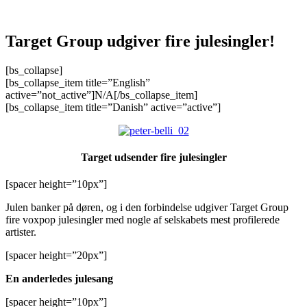
Target Group udgiver fire julesingler!
[bs_collapse]
[bs_collapse_item title=”English”
active=”not_active”]N/A[/bs_collapse_item]
[bs_collapse_item title=”Danish” active=”active”]
Target udsender fire julesingler
[spacer height=”10px”]
Julen banker på døren, og i den forbindelse udgiver Target Group
fire voxpop julesingler med nogle af selskabets mest profilerede
artister.
[spacer height=”20px”]
En anderledes julesang
[spacer height=”10px”]