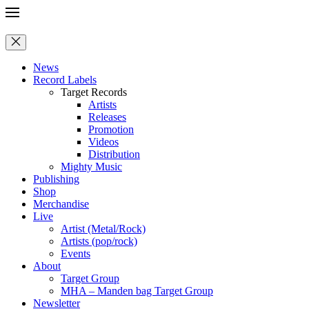
News
Record Labels
Target Records
Artists
Releases
Promotion
Videos
Distribution
Mighty Music
Publishing
Shop
Merchandise
Live
Artist (Metal/Rock)
Artists (pop/rock)
Events
About
Target Group
MHA – Manden bag Target Group
Newsletter