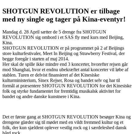
SHOTGUN REVOLUTION er tilbage
med ny single og tager på Kina-eventyr!
Mandag d. 28 April sætter de 5 drenge fra SHOTGUN
REVOLUTION sig ombord i et SAS fly med kurs med Beijing,
Kina.
SHOTGUN REVOLUTION er på programmet på 2 af Beijings
store kulturfestivaler, Meet In Beijing og Strawberry Festival, der
begge foregår i starten af maj 2014.
Her skal de spille ikke mindre end 3 koncerter, hvorefter rejsen går
mod Shanghai, hvor et endnu ubekræftet antal koncerter vil løbe af
stablen. Turen er delvist finansieret af det Kinesiske
kulturministerium, Sinex Rejser, Rosa og bandet selv og har til
formål at præsentere SHOTGUN REVOLUTION for det Kinesiske
folk og styrke fundamentet for fremtidig musikalsk aktivitet for
bandet og andre danske kunstnere i Kina.
Det er første gang at SHOTGUN REVOLUTION besøger Kina og
drengene glæder sig til mødet med en vildt fremmed kultur og et
folk, der kun sjældent oplever vestlig rock og i særdeleshed dansk
hård rock.