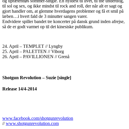
og uprætentiøs sommer-single. En hyldest til livet, til the underdog,
til sol og sex, og ikke mindst til rock and roll, der når alt er sagt og
gjort handler om, at glemme hverdagens problemer og få et smil på
læben…i hvert fald de 3 minutter sangen varer.
Endvidere spiller bandet tre koncerter på dansk grund inden afrejse,
så de er godt varmet op til det kinesiske publikum.
24. April – TEMPLET // Lyngby
25. April – PALETTEN // Viborg
26. April – PAVILLIONEN // Grenå
Shotgun Revolution – Suzie [single]
Release 14/4-2014
www.facebook.com/shotgunrevolution
//
www.shotgunrevolution.com