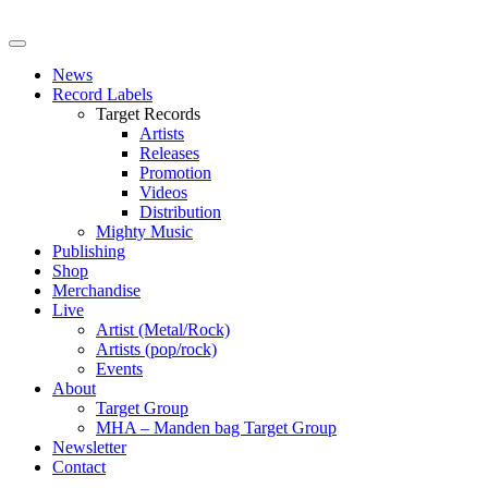
News
Record Labels
Target Records
Artists
Releases
Promotion
Videos
Distribution
Mighty Music
Publishing
Shop
Merchandise
Live
Artist (Metal/Rock)
Artists (pop/rock)
Events
About
Target Group
MHA – Manden bag Target Group
Newsletter
Contact