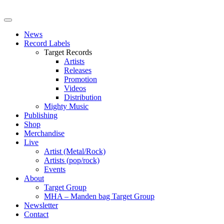
News
Record Labels
Target Records
Artists
Releases
Promotion
Videos
Distribution
Mighty Music
Publishing
Shop
Merchandise
Live
Artist (Metal/Rock)
Artists (pop/rock)
Events
About
Target Group
MHA – Manden bag Target Group
Newsletter
Contact