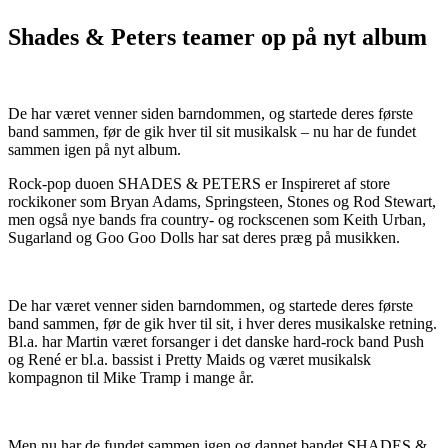
Shades & Peters teamer op på nyt album
De har været venner siden barndommen, og startede deres første
band sammen, før de gik hver til sit musikalsk – nu har de fundet
sammen igen på nyt album.
Rock-pop duoen SHADES & PETERS er Inspireret af store
rockikoner som Bryan Adams, Springsteen, Stones og Rod Stewart,
men også nye bands fra country- og rockscenen som Keith Urban,
Sugarland og Goo Goo Dolls har sat deres præg på musikken.
De har været venner siden barndommen, og startede deres første
band sammen, før de gik hver til sit, i hver deres musikalske retning.
Bl.a. har Martin været forsanger i det danske hard-rock band Push
og René er bl.a. bassist i Pretty Maids og været musikalsk
kompagnon til Mike Tramp i mange år.
Men nu har de fundet sammen igen og dannet bandet SHADES &