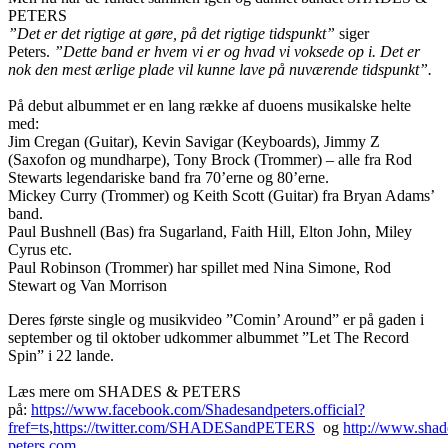
PETERS
”Det er det rigtige at gøre, på det rigtige tidspunkt”
siger
Peters.
”Dette band er hvem vi er og hvad vi voksede op i. Det er
nok den mest ærlige plade vil kunne lave på nuværende tidspunkt”.
På debut albummet er en lang række af duoens musikalske helte
med:
Jim Cregan (Guitar), Kevin Savigar (Keyboards), Jimmy Z
(Saxofon og mundharpe), Tony Brock (Trommer) – alle fra Rod
Stewarts legendariske band fra 70’erne og 80’erne.
Mickey Curry (Trommer) og Keith Scott (Guitar) fra Bryan Adams’
band.
Paul Bushnell (Bas) fra Sugarland, Faith Hill, Elton John, Miley
Cyrus etc.
Paul Robinson (Trommer) har spillet med Nina Simone, Rod
Stewart og Van Morrison
Deres første single og musikvideo ”Comin’ Around” er på gaden i
september og til oktober udkommer albummet ”Let The Record
Spin” i 22 lande.
Læs mere om SHADES & PETERS
på:
https://www.facebook.com/Shadesandpeters.official?
fref=ts
,
https://twitter.com/SHADESandPETERS
og
http://www.shad
peters.com