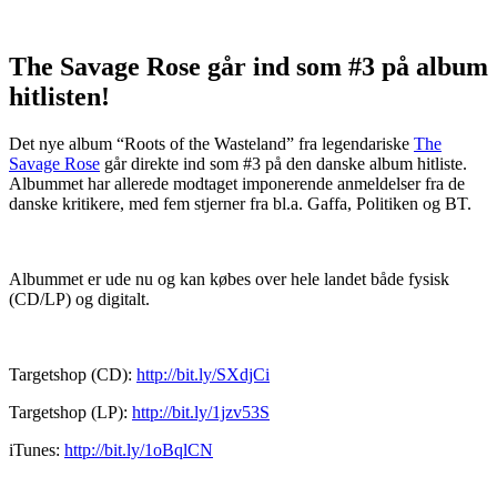
The Savage Rose går ind som #3 på album
hitlisten!
Det nye album “Roots of the Wasteland” fra legendariske
The
Savage Rose
går direkte ind som #3 på den danske album hitliste.
Albummet har allerede modtaget imponerende anmeldelser fra de
danske kritikere, med fem stjerner fra bl.a. Gaffa, Politiken og BT.
Albummet er ude nu og kan købes over hele landet både fysisk
(CD/LP) og digitalt.
Targetshop (CD):
http://bit.ly/SXdjCi
Targetshop (LP):
http://bit.ly/1jzv53S
iTunes:
http://bit.ly/1oBqlCN