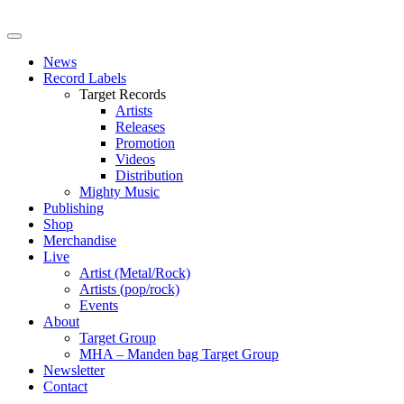
News
Record Labels
Target Records
Artists
Releases
Promotion
Videos
Distribution
Mighty Music
Publishing
Shop
Merchandise
Live
Artist (Metal/Rock)
Artists (pop/rock)
Events
About
Target Group
MHA – Manden bag Target Group
Newsletter
Contact