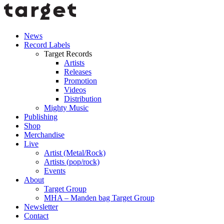
News
Record Labels
Target Records
Artists
Releases
Promotion
Videos
Distribution
Mighty Music
Publishing
Shop
Merchandise
Live
Artist (Metal/Rock)
Artists (pop/rock)
Events
About
Target Group
MHA – Manden bag Target Group
Newsletter
Contact