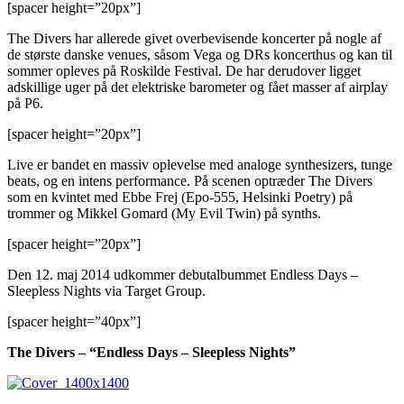
[spacer height=”20px”]
The Divers har allerede givet overbevisende koncerter på nogle af
de største danske venues, såsom Vega og DRs koncerthus og kan til
sommer opleves på Roskilde Festival. De har derudover ligget
adskillige uger på det elektriske barometer og fået masser af airplay
på P6.
[spacer height=”20px”]
Live er bandet en massiv oplevelse med analoge synthesizers, tunge
beats, og en intens performance. På scenen optræder The Divers
som en kvintet med Ebbe Frej (Epo-555, Helsinki Poetry) på
trommer og Mikkel Gomard (My Evil Twin) på synths.
[spacer height=”20px”]
Den 12. maj 2014 udkommer debutalbummet Endless Days –
Sleepless Nights via Target Group.
[spacer height=”40px”]
The Divers – “Endless Days – Sleepless Nights”