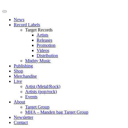
News
Record Labels
Target Records
Artists
Releases
Promotion
Videos
Distribution
Mighty Music
Publishing
Shop
Merchandise
Live
Artist (Metal/Rock)
Artists (pop/rock)
Events
About
Target Group
MHA – Manden bag Target Group
Newsletter
Contact