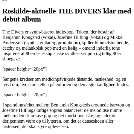
Roskilde-aktuelle THE DIVERS klar med
debut album
The Divers er synth-baseret indie-pop. Trioen, der består af
Benjamin Kongsted (vokal), Josefine Hilfling (vokal) og Mikkel
Andersson (synths, guitar og produktion), spiller himmelstræbende,
catchy og melankolsk pop med en kølig – omend inderlig tone
inspireret af 80ernes eskapistiske synthesizer-pop og tidlig 90er
shoegaze.
[spacer height=”20px”]
Sangene kredser om medicinpåvirkede tilstande, rastløshed, og en
tvivl om, hvor forskellen på euforien og den ægte kærlighed findes.
[spacer height=”20px”]
I spændingsfeltet mellem Benjamin Kongsteds croonede baryton og
Josefine Hilflings luftige sopran balancerer de melodiøse numre
mellem den skamløse pop og det mørkt poetiske, og lader det
derigennem være op til lytteren, om det er danseskoen eller
tristessen, der skal styre oplevelsen.