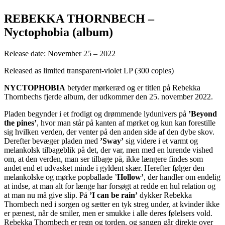
REBEKKA THORNBECH –
Nyctophobia (album)
Release date: November 25 – 2022
Released as limited transparent-violet LP (300 copies)
NYCTOPHOBIA
betyder mørkeræd og er titlen på Rebekka
Thornbechs fjerde album, der udkommer den 25. november 2022.
Pladen begynder i et frodigt og drømmende lydunivers på
’Beyond
the pines’
, hvor man står på kanten af mørket og kun kan forestille
sig hvilken verden, der venter på den anden side af den dybe skov.
Derefter bevæger pladen med
’Sway’
sig videre i et varmt og
melankolsk tilbageblik på det, der var, men med en lurende vished
om, at den verden, man ser tilbage på, ikke længere findes som
andet end et udvasket minde i gyldent skær. Herefter følger den
melankolske og mørke popballade ’
Hollow’
, der handler om endelig
at indse, at man alt for længe har forsøgt at redde en hul relation og
at man nu må give slip.
På
’I can be rain’
dykker Rebekka
Thornbech ned i sorgen og sætter en tyk streg under, at kvinder ikke
er pænest, når de smiler, men er smukke i alle deres følelsers vold.
Rebekka Thornbech er regn og torden, og sangen går direkte over