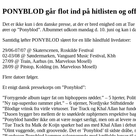
PONYBLOD går flot ind på hitlisten og off
Det er ikke kun i den danske presse, at der er bred enighed om at 
ører op ”Ponyblod”. Albummet udkom mandag d. 10. juni og kan i dag b
Samtidig løfter PONYBLOD sløret for en lille håndfuld livedatoer:
29/06-07/07 @ Skaterscenen, Roskilde Festival
02-03/08 @ Søndermarken, Vanguard Music Festival, Kbh
27/09 @ Train, Aarhus (m. Marvelous Mosell)
28/09 @ Pitstop, Kolding (m. Marvelous Mosell)
Flere datoer følger.
Et enigt dansk pressekorps om ”Ponyblod”:
”Forrygende album tager fat om hiphoppens rødder.” – 5 hjerter, Polit
”Ny rap-superduo rammer plet.” – 6 stjerner, Nordjyske Stiftstidende
”Blodige vrinsk fra virile virtuoser. Tue Track og Khal Allan har fund
”Duoen bygger bro mellem de to snørklede raphjerners respektive bagk
”Ponyblod handler ikke om at være noget særligt, men om at levere n
”Tue Track fra Malk de Koijn sparker bad ass med Khal Allan i debute
”Olmt vuggende, ondt groovende. Det er ’Ponyblod’ til sidste dråbe
”Rapduoen Ponyblod kommer galopperende med kødfulde lunser til som