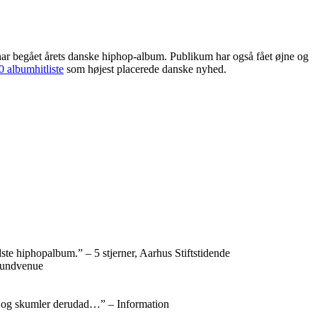
r begået årets danske hiphop-album. Publikum har også fået øjne og
 albumhitliste
som højest placerede danske nyhed.
ste hiphopalbum.” – 5 stjerner, Aarhus Stiftstidende
Soundvenue
ud og skumler derudad…” – Information