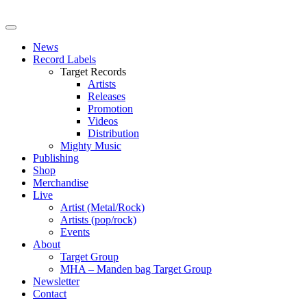
News
Record Labels
Target Records
Artists
Releases
Promotion
Videos
Distribution
Mighty Music
Publishing
Shop
Merchandise
Live
Artist (Metal/Rock)
Artists (pop/rock)
Events
About
Target Group
MHA – Manden bag Target Group
Newsletter
Contact