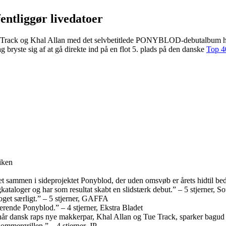
entliggør livedatoer
Tue Track og Khal Allan med det selvbetitlede PONYBLOD-debutalbum ha
ryste sig af at gå direkte ind på en flot 5. plads på den danske
Top 40
iken
et sammen i sideprojektet Ponyblod, der uden omsvøb er årets hidtil bed
ataloger og har som resultat skabt en slidstærk debut.” – 5 stjerner, 
oget særligt.” – 5 stjerner, GAFFA
rende Ponyblod.” – 4 stjerner, Ekstra Bladet
, når dansk raps nye makkerpar, Khal Allan og Tue Track, sparker bag
mergrillen.” – 4 stjerner, JP