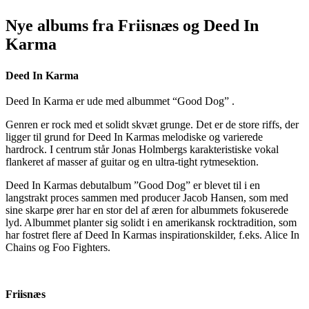
Nye albums fra Friisnæs og Deed In
Karma
Deed In Karma
Deed In Karma er ude med albummet “Good Dog” .
Genren er rock med et solidt skvæt grunge. Det er de store riffs, der
ligger til grund for Deed In Karmas melodiske og varierede
hardrock. I centrum står Jonas Holmbergs karakteristiske vokal
flankeret af masser af guitar og en ultra-tight rytmesektion.
Deed In Karmas debutalbum ”Good Dog” er blevet til i en
langstrakt proces sammen med producer Jacob Hansen, som med
sine skarpe ører har en stor del af æren for albummets fokuserede
lyd. Albummet planter sig solidt i en amerikansk rocktradition, som
har fostret flere af Deed In Karmas inspirationskilder, f.eks. Alice In
Chains og Foo Fighters.
Friisnæs