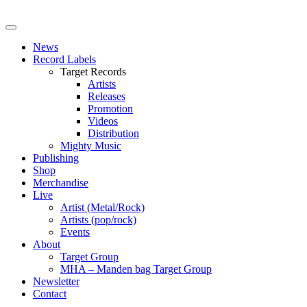
News
Record Labels
Target Records
Artists
Releases
Promotion
Videos
Distribution
Mighty Music
Publishing
Shop
Merchandise
Live
Artist (Metal/Rock)
Artists (pop/rock)
Events
About
Target Group
MHA – Manden bag Target Group
Newsletter
Contact