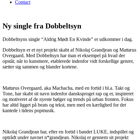
Contact
Ny single fra Dobbeltsyn
Dobbeltsyns single “Aldrig Mødt En Kvinde” er udkommer i dag.
Dobbeltsyn er et nyt projekt skabt af Nikolaj Grandjean og Mattæus
Overgaard. Med Dobbeltsyn har man et eksempel på hvad der
opstår, når to kunstnere, etablerede indenfor vidt forskellige genrer,
sætter sig sammen og blander kortene.
Mattæus Overgaard, aka Machacha, med en fortid i bl.a. Takt og
Tone, har skabt sit navn indenfor dansksproget rap og er, inspireret
og motiveret af de nyeste bølger og trends på urban fronten. Fokus
har altid ligget på beats og tekst, men med en kærlighed for det
kantede i tidens popmusik.
Nikolaj Grandjean har, efter en fortid i bandet LUKE, indspillet og
optrådt under navnet n*grandjean. Nikolaj er gennem sit projekt