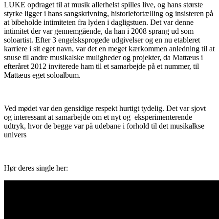
LUKE opdraget til at musik allerhelst spilles live, og hans største
styrke ligger i hans sangskrivning, historiefortælling og insisteren på
at bibeholde intimiteten fra lyden i dagligstuen. Det var denne
intimitet der var gennemgående, da han i 2008 sprang ud som
soloartist. Efter 3 engelsksprogede udgivelser og en nu etableret
karriere i sit eget navn, var det en meget kærkommen anledning til at
snuse til andre musikalske muligheder og projekter, da Mattæus i
efteråret 2012 inviterede ham til et samarbejde på et nummer, til
Mattæus eget soloalbum.
Ved mødet var den gensidige respekt hurtigt tydelig. Det var sjovt
og interessant at samarbejde om et nyt og eksperimenterende
udtryk, hvor de begge var på udebane i forhold til det musikalkse
univers
Hør deres single her: