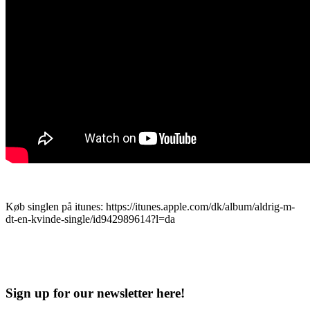
Køb singlen på itunes: https://itunes.apple.com/dk/album/aldrig-m-
dt-en-kvinde-single/id942989614?l=da
Sign up for our newsletter here!