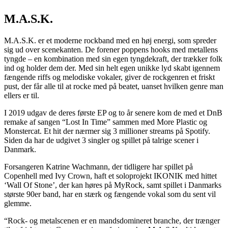
M.A.S.K.
M.A.S.K. er et moderne rockband med en høj energi, som spreder
sig ud over scenekanten. De forener poppens hooks med metallens
tyngde – en kombination med sin egen tyngdekraft, der trækker folk
ind og holder dem der. Med sin helt egen unikke lyd skabt igennem
fængende riffs og melodiske vokaler, giver de rockgenren et friskt
pust, der får alle til at rocke med på beatet, uanset hvilken genre man
ellers er til.
I 2019 udgav de deres første EP og to år senere kom de med et DnB
remake af sangen “Lost In Time” sammen med More Plastic og
Monstercat. Et hit der nærmer sig 3 millioner streams på Spotify.
Siden da har de udgivet 3 singler og spillet på talrige scener i
Danmark.
Forsangeren Katrine Wachmann, der tidligere har spillet på
Copenhell med Ivy Crown, haft et soloprojekt IKONIK med hittet
‘Wall Of Stone’, der kan høres på MyRock, samt spillet i Danmarks
største 90er band, har en stærk og fængende vokal som du sent vil
glemme.
“Rock- og metalscenen er en mandsdomineret branche, der trænger