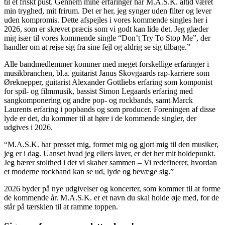
til et friskt pust. Gennem mine erfaringer har M.A.S.K. altid været
min tryghed, mit frirum. Det er her, jeg synger uden filter og lever
uden kompromis. Dette afspejles i vores kommende singles her i
2026, som er skrevet præcis som vi godt kan lide det. Jeg glæder
mig især til vores kommende single “Don’t Try To Stop Me”, der
handler om at rejse sig fra sine fejl og aldrig se sig tilbage.”
Alle bandmedlemmer kommer med meget forskellige erfaringer i
musikbranchen, bl.a. guitarist Janus Skovgaards rap-karriere som
Øreknepper, guitarist Alexander Gottliebs erfaring som komponist
for spil- og filmmusik, bassist Simon Legaards erfaring med
sangkomponering og andre pop- og rockbands, samt Marck
Laurents erfaring i popbands og som producer. Foreningen af disse
lyde er det, du kommer til at høre i de kommende singler, der
udgives i 2026.
“M.A.S.K. har presset mig, formet mig og gjort mig til den musiker,
jeg er i dag. Uanset hvad jeg ellers laver, er det her mit holdepunkt.
Jeg bærer stolthed i det vi skaber sammen – Vi redefinerer, hvordan
et moderne rockband kan se ud, lyde og bevæge sig.”
2026 byder på nye udgivelser og koncerter, som kommer til at forme
de kommende år. M.A.S.K. er et navn du skal holde øje med, for de
står på tærsklen til at ramme toppen.