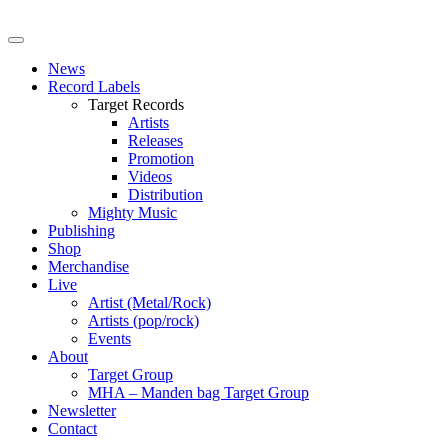
News
Record Labels
Target Records
Artists
Releases
Promotion
Videos
Distribution
Mighty Music
Publishing
Shop
Merchandise
Live
Artist (Metal/Rock)
Artists (pop/rock)
Events
About
Target Group
MHA – Manden bag Target Group
Newsletter
Contact